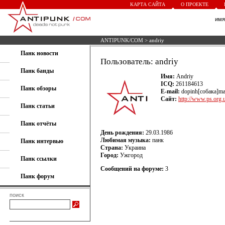
КАРТА САЙТА
О ПРОЕКТЕ
им
ANTIPUNK/COM
> andriy
Панк новости
Пользователь: andriy
Панк банды
Имя:
Andriy
ICQ:
261184613
Панк обзоры
E-mail:
dopinh[собака]mai
Сайт:
http://www.ps.org.
Панк статьи
Панк отчёты
День рождения:
29.03.1986
Любимая музыка:
панк
Панк интервью
Страна:
Украина
Город:
Ужгород
Панк ссылки
Сообщений на форуме:
3
Панк форум
поиск