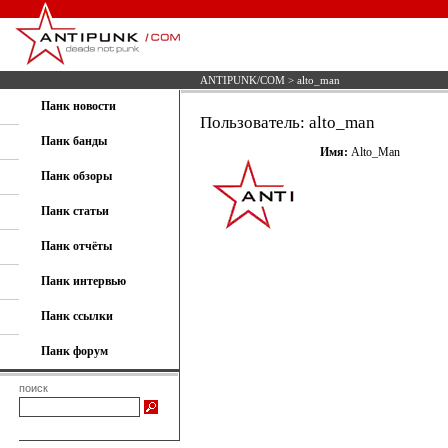
ANTIPUNK/COM
> alto_man
Панк новости
Пользователь: alto_man
Панк банды
Имя:
Alto_Man
Панк обзоры
Панк статьи
Панк отчёты
Панк интервью
Панк ссылки
Панк форум
поиск