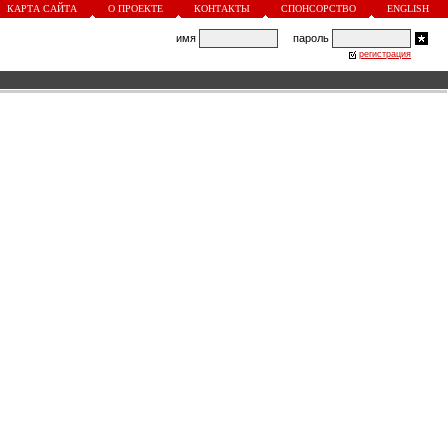
КАРТА САЙТА
О ПРОЕКТЕ
КОНТАКТЫ
СПОНСОРСТВО
ENGLISH
имя
пароль
регистрация