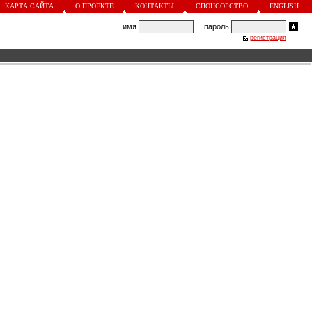
КАРТА САЙТА
О ПРОЕКТЕ
КОНТАКТЫ
СПОНСОРСТВО
ENGLISH
имя
пароль
регистрация