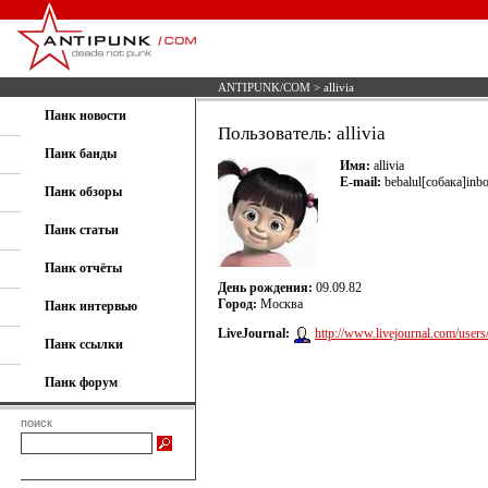
ANTIPUNK/COM
> allivia
Панк новости
Пользователь: allivia
Панк банды
Имя:
allivia
E-mail:
bebalul[собака]inbo
Панк обзоры
Панк статьи
Панк отчёты
День рождения:
09.09.82
Город:
Москва
Панк интервью
LiveJournal:
http://www.livejournal.com/users/a
Панк ссылки
Панк форум
поиск