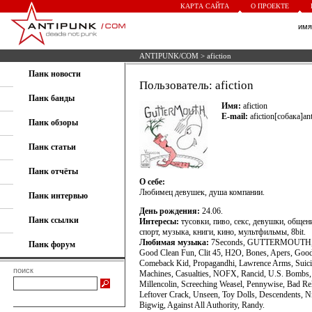
КАРТА САЙТА
О ПРОЕКТЕ
им
ANTIPUNK/COM
> afiction
Панк новости
Пользователь: afiction
Панк банды
Имя:
afiction
E-mail:
afiction[собака]an
Панк обзоры
Панк статьи
Панк отчёты
О себе:
Любимец девушек, душа компании.
Панк интервью
День рождения:
24.06.
Панк ссылки
Интересы:
тусовки, пиво, секс, девушки, общени
спорт, музыка, книги, кино, мультфильмы, 8bit.
Любимая музыка:
7Seconds, GUTTERMOUTH, 
Панк форум
Good Clean Fun, Clit 45, H2O, Bones, Apers, Goo
Comeback Kid, Propagandhi, Lawrence Arms, Suic
поиск
Machines, Casualties, NOFX, Rancid, U.S. Bombs,
Millencolin, Screeching Weasel, Pennywise, Bad Rel
Leftover Crack, Unseen, Toy Dolls, Descendents, Ni
Bigwig, Against All Authority, Randy.