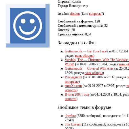
Страна:
Russia
Город:
Новокузнецк
last.fm:
afiction
(Есть
вопросы
?)
Сообщений на форуме:
120
Сообщений в комментариях:
32
Оценок:
28
Средняя оценка:
8,54
Закладки на сайте
Guttermouth — Eat Your Face
(за 01.07.2004 
раздел
панк обзоры
)
Vandals, The — Christmas With The Vandals:
World!
(за 04.01.2006 в 18:04, раздел
панк о
Guttermouth — Covered With Ants
(за 25.09.
13:26, раздел
панк обзоры
)
Propagandhi
(за 08.01.2007 в 23:37, раздел
п
интервью
)
antisXe.com
(за 09.01.2007 в 02:07, раздел
п
новости
)
Итоги 2007 года
(за 04.01.2008 в 19:51, раз
новости
)
Любимые темы в форуме
Футбол
(3380 сообщений, последнее за 14.1
23:40)
The Unseen
(119 сообщений, последнее за 16
00:28)