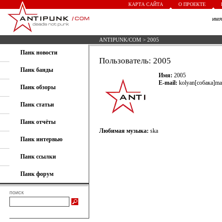
КАРТА САЙТА
О ПРОЕКТЕ
им
ANTIPUNK/COM
> 2005
Панк новости
Пользователь: 2005
Панк банды
Имя:
2005
E-mail:
kolyan[собака]mai
Панк обзоры
Панк статьи
Панк отчёты
Любимая музыка:
ska
Панк интервью
Панк ссылки
Панк форум
поиск