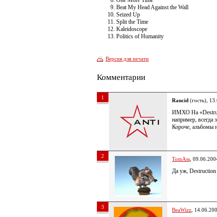
One More Time
Beat My Head Against the Wall
Seized Up
Split the Time
Kaleidoscope
Politics of Humanity
Версия для печати
Комментарии
1
Rancid
(гость), 13
ИМХО На «Destruct
например, всегда 
Короче, альбомы на
2
TomAss
, 09.06.200
Да уж, Destructio
3
BeaWizz
, 14.06.20