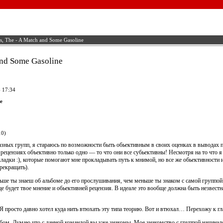
s, The - A Match and Some Gasoline
and Some Gasoline
 17:34
e
10)
зных групп, я стараюсь по возможности быть обьективным в своих оценках в выводах 
рецензиях объективно только одно — то что они все субьективны! Несмотря на то что я
ладки :), которые помогают мне прокладывать путь к мнимой, но все же обьективности 
рекращать).
ньше ты знаеш об альбоме до его прослушивания, чем меньше ты знаком с самой группой
 будет твое мнение и обьективней рецензия. В идеале это вообще должна быть незвестна
Я просто давно хотел куда нить втюхать эту типа теорию. Вот и втюхал… Перехожу к гл
бом. Думаю что с данной командой вы уже знакомы. Мое знакомство с группой начинал