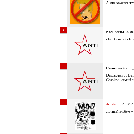
А мне кажется что
4
Noel
(гость), 20.0
i like them but i ha
5
Dvumerniy
(гость)
Destruction by De
Gasoline» самый 
6
dimid-roll
, 20.08.2
Лучший альбом « Wa