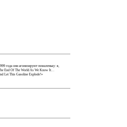
999 года они агонизируют помаленьку: я,
s The End Of The World As We Know It…
nd Let This Gasoline Explode!»