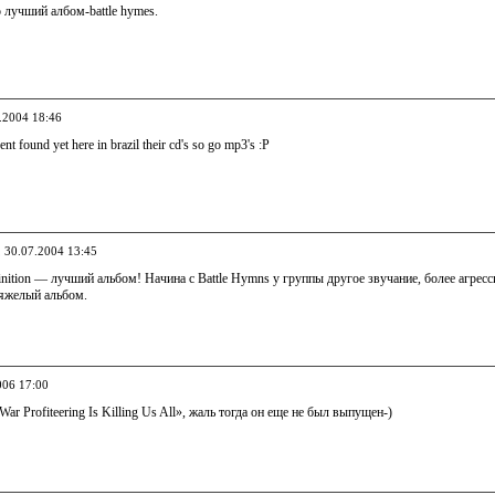
 лучший албом-battle hymes.
6.2004 18:46
vent found yet here in brazil their cd's so go mp3's :P
, 30.07.2004 13:45
finition — лучший альбом! Начина с Battle Hymns у группы другое звучание, более агрес
тяжелый альбом.
006 17:00
r Profiteering Is Killing Us All», жаль тогда он еще не был выпущен-)