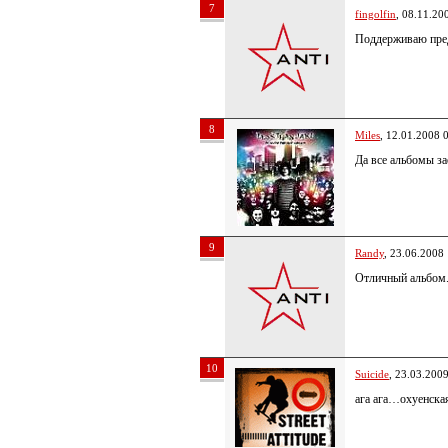
7
fingolfin
, 08.11.20
Поддерживаю пред
8
Miles
, 12.01.2008 
Да все альбомы за
9
Randy
, 23.06.2008
Отличный альбом
10
Suicide
, 23.03.200
ага ага…охуенская