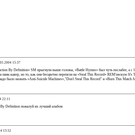
.05.2004 15:37
ion By Definition» SM прыгнули выше головы, «Battle Hymns» был чуть послабее, а c 1
за панк-кавер, но то, как они бесцветно перепели на «Steal This Record» REM'овскую It'
до было назвать «Anti-Suicide Machines»,"Don't Steal This Record" и «Burn This Match A
4 22:11
n By Definition пожалуй их лучший альбом
04 13:52