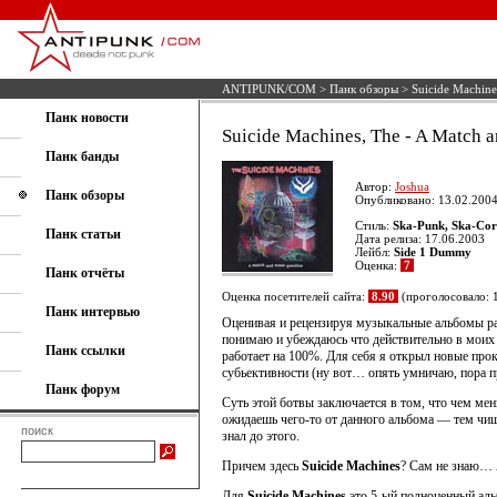
ANTIPUNK/COM
>
Панк обзоры
> Suicide Machine
Панк новости
Suicide Machines, The - A Match 
Панк банды
Автор:
Joshua
Панк обзоры
Опубликовано: 13.02.2004
Стиль:
Ska-Punk, Ska-Cor
Панк статьи
Дата релиза: 17.06.2003
Лейбл:
Side 1 Dummy
Оценка:
7
Панк отчёты
Оценка посетителей сайта:
8.90
(проголосовало: 
Панк интервью
Оценивая и рецензируя музыкальные альбомы ра
понимаю и убеждаюсь что действительно в моих 
Панк ссылки
работает на 100%. Для себя я открыл новые прок
субьективности (ну вот… опять умничаю, пора п
Панк форум
Суть этой ботвы заключается в том, что чем ме
ожидаешь чего-то от данного альбома — тем чище
поиск
знал до этого.
Причем здесь
Suicide Machines
? Сам не знаю… 
Для
Suicide Machines
это 5-ый полноценный аль