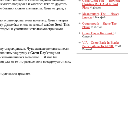
Good Clean Fun — Between
немного поднадоел и хотелось чего то другого.
Christian Rock And A Hard
Place
// afiction
е боевики сильно впечатляли. Хотя не сразу, а
Meantraitors, The — Heavy
Boogie
// blackjack
ого разочаровал меня поначалу. Хотя я уверен
Guttermouth – Shave The
ле). Далее был очень не плохой альбом
Steal This
Planet
// afiction
который я упоминал несколькоми строчками
Green Day – Kerplunk!
//
GangstA
V/A – Come Back In Black:
Punk Tribute To AC/DC
// V8
ону старых дисков. Чуть меньше половины песен
Powered
взявшись под ручку с
Green Day
’евидным
собо запомнившихся моментов… Я мог бы
ни уже не те что раньше, но я воздержусь от этих
торическом трактате.