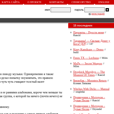
КАРТА САЙТА
О ПРОЕКТЕ
КОНТАКТЫ
СПОНСОРСТВО
ENGLISH
имя
пароль
регистрация
15 последних
Паразиты – Прости меня
//
Rancid
Тараканы! — Сколько Денег у
Бога? [EP]
// 147
Kissy Kamikaze — Demo
//
budil
Fenix TX — Lechuza
// Miles
MxPx — Secret Weapon
//
Miles
Dropkick Murphys — The
по поводу музыки. Одновременно я также
Meanest Of Times
// Rancid
 сделал попытку поумничать, это правило
Бензобак – Monsters Return
//
и чуть чуть счищают толстый налет
Ксения Липкина
Witches With Dicks — Manual
// singledai
 и ее ранними альбомами, короче чем меньше ты
я группа, о которой ты ничего (почти нечего) не
Привидение с Мотором –
Тупые Песни
// Rancid
Привидение с Мотором –
авному.
Тупые Песни
// Dryundel
ось как и положено с самых первых альбомов