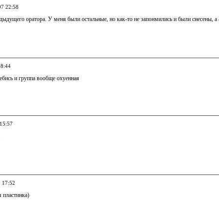
07 22:58
ыдущего оратора. У меня были остальные, но как-то не запонмились и были снесены, 
08:44
ебись и группа вообще охуенная
 15:57
.
9 17:52
 пластинка)