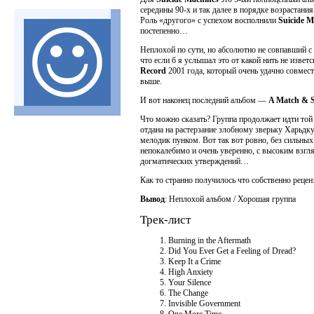
середины 90-х и так далее в порядке возрастани
Роль «другого» с успехом восполнили
Suicide M
постепенно…
Неплохой по сути, но абсолютно не совпавший
что если б я услышал это от какой нить не изве
Record
2001 года, который очень удачно совмес
выше.
И вот наконец последний альбом —
A Match & S
Что можно сказать? Группа продолжает идти той 
отдана на растерзание злобному зверьку Харьдк
мелодик пунком. Вот так вот ровно, без сильны
непокалебимо и очень уверенно, с высоким взгл
догматических утверждений…
Как то странно получилось что собственно реце
Вывод
: Неплохой альбом / Хорошая группа
Трек-лист
Burning in the Aftermath
Did You Ever Get a Feeling of Dread?
Keep It a Crime
High Anxiety
Your Silence
The Change
Invisible Government