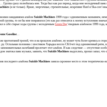
я… Группа сразу полюбилась мне. Тогда был как раз период, когда мне мелодичный панк 
achines
(и не только). Яркие, энергичные, стремительные, искренние Hard и Ska-core’овы
 с моими ожиданиями альбом
Suicide Machines
1999 года с одноименным названием, немн
тсной группы, то он бы мне понравился (это как раз относится к моему вступлению внача
тил в себе старые ходы группы с мелодичным
Green Day
’евидным альбомом 1999 года, 
ome Gasoline
…
же протоптаной тропой, что и на прошлом альбоме, ну может чуть более кренясь в стор
у..ру. Остальная половина с хвостиком Харьдка весело СКАчет под одноименный ритм, 
х запоминательных колебаний пролетает этот альбом. И как следствие — отсутствие о
ядом знатока панк музыки, заявить, что
Suicide Machines
выдохлись, пропал запал, что о
нзия последнего альбома
Suicide Machines
заняла скромное место в этом теоритическо-ис