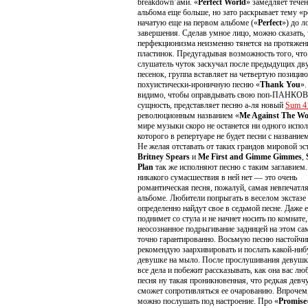
breakdown’ами. «
Perfect World
» замедляет тече
альбома еще больше, но зато раскрывает тему «pe
начатую еще на первом альбоме («
Perfect
») до л
завершения. Сделав умное лицо, можно сказать, 
перфекционизма неизменно тянется на протяжен
пластинок. Предугадывая возможность того, что
слушатель чуток заскучал после предыдущих дв
песенок, группа вставляет на четвертую позицию
похуистически-ироничную песню «
Thank You
».
видимо, чтобы оправдывать свою поп-ПАНК
сущность, представляет песню а-ля новый
Sum 4
революционным названием «
Me Against The Wo
мире музыки скоро не останется ни одного испол
которого в репертуаре не будет песни с название
Не желая отставать от таких грандов мировой эс
Britney Spears
и
Me First and Gimme Gimmes
,
Plan
так же исполняют песню с таким заглавием.
никакого сумасшествия в ней нет — это очень
романтическая песня, пожалуй, самая невпечатл
альбоме. Любители попрыгать в веселом экстазе
определенно найдут свое в седьмой песне. Даже е
поднимет со стула и не начнет носить по комнате,
неосознанное подрыгивание задницей на этом са
точно гарантированно. Восьмую песню настойчи
рекомендую заархивировать и послать какой-ниб
девушке на мыло. После прослушивания девушк
все дела и побежит рассказывать, как она вас люб
песня ну такая проникновенная, что редкая дев
сможет сопротивляться ее очарованию. Впрочем
можно послушать под настроение. Про «
Promise