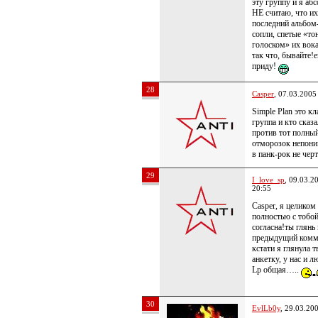
эту группу и я аб
НЕ считаю, что их
последний альбом
сопли, спетые «то
голоском» их вока
так что, бывайте!
приду!
28
Casper
, 07.03.2005
Simple Plan это кл
группа и кто сказа
против тот полны
отморозок непон
в панк-рок не черт
29
I_love_sp
, 09.03.2
20:55
Casper, я целиком
полностью с тобо
согласна!ты глянь
предыдущий комм
кстати я глянула 
анкетку, у нас и л
Lp общая…..
30
EvlLb0y
, 29.03.20