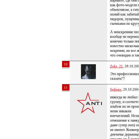
варианте, где они 
как фото-модели 
объективом, а гит
ихний как забиты
пидорок, пущенны
съемками по кругу
А неискренние пес
вообще не перено
конечно только пе
известно наскольк
искренни, но все ж
что очевидно и так
10
Zeke_21
, 28.10.20
Это профессионал
сказать!!!
11
Splinter
, 29.10.200
никогда не любил 
группу, и соответ
альбом их не прои
меня никаких
впечатлений. Нез
отношение к панк
даже супер поп) о
не имеют. Конвее
девчачье дерьмицо