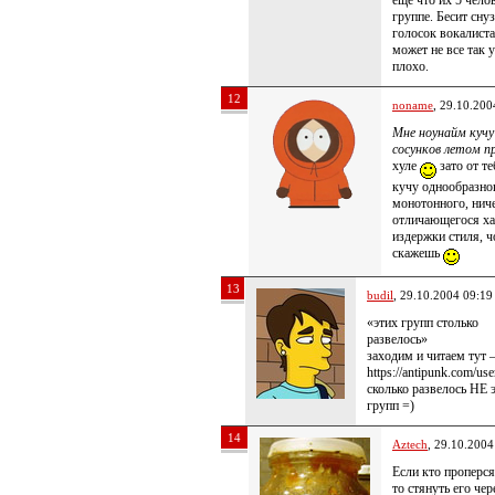
еще что их 5 чело
группе. Бесит сну
голосок вокалиста
может не все так 
плохо.
12
noname
, 29.10.200
Мне ноунайм кучу
сосунков летом п
хуле
зато от те
кучу однообразно
монотонного, нич
отличающегося ха
издержки стиля, ч
скажешь
13
budil
, 29.10.2004 09:19
«этих групп столько
развелось»
заходим и читаем тут
https://antipunk.com/us
сколько развелось НЕ 
групп =)
14
Aztech
, 29.10.2004
Если кто проперся
то стянуть его чере