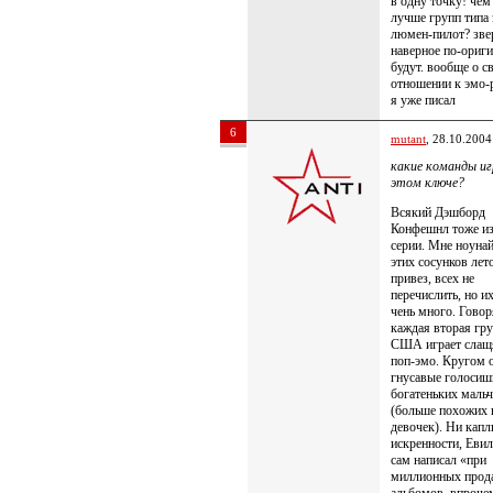
в одну точку! чем
лучше групп типа 
люмен-пилот? зве
наверное по-ориг
будут. вообще о с
отношении к эмо-
я уже писал
6
mutant
, 28.10.2004
какие команды и
этом ключе?
Всякий Дэшборд
Конфешнл тоже из
серии. Мне ноуна
этих сосунков лет
привез, всех не
перечислить, но их
чень много. Говор
каждая вторая гру
США играет сла
поп-эмо. Кругом 
гнусавые голосиш
богатеньких маль
(больше похожих 
девочек). Ни капл
искренности, Евил
сам написал «при
миллионных прод