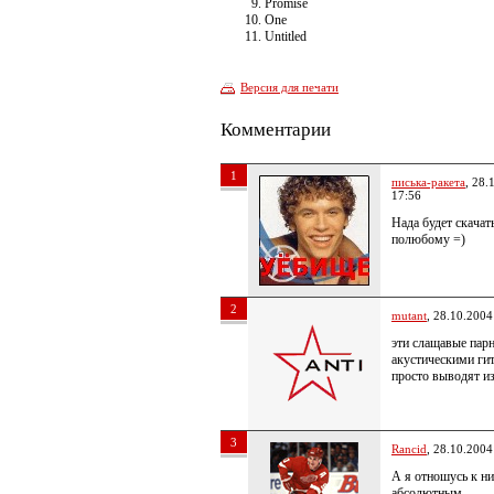
Promise
One
Untitled
Версия для печати
Комментарии
1
писька-ракета
, 28.
17:56
Нада будет скачать
полюбому =)
2
mutant
, 28.10.2004
эти слащавые пар
акустическими ги
просто выводят из
3
Rancid
, 28.10.2004
А я отношусь к ни
абсолютным