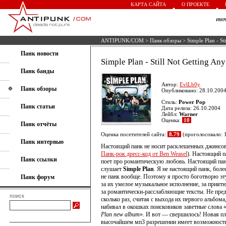
КАРТА САЙТА
О ПРОЕКТЕ
им
ANTIPUNK/COM
>
Панк обзоры
> Simple Plan - St
Панк новости
Simple Plan - Still Not Getting Any
Панк банды
Автор:
EvlLb0y
Панк обзоры
Опубликовано: 28.10.2004
Стиль:
Power Pop
Панк статьи
Дата релиза: 26.10.2004
Лейбл:
Warner
Оценка:
10
Панк отчёты
Оценка посетителей сайта:
8.79
(проголосовало: 
Панк интервью
Настоящий панк не носит раcклешенных джинсов
Панк-рок дресс-код от Ben Weasel
). Настоящий п
Панк ссылки
поет про романтическую любовь. Настоящий пан
слушает
Simple Plan
. Я не настоящий панк, более
не панк вообще. Поэтому я просто боготворю эт
Панк форум
за их умелое музыкальное исполнение, за приятн
за романтически-расслабляющие тексты. Не пре
поиск
сколько раз, считая с выхода их первого альбома,
набивал в окошках поисковиков заветные слова 
Plan new album
». И вот — свершилось! Новая пл
высочайшем мп3 разрешении имеет возможност