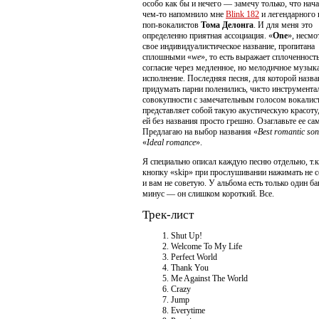
особо как бы и нечего — замечу только, что нач
чем-то напомнило мне
Blink 182
и легендарного 
поп-вокалистов
Тома Делонга
. И для меня это
определенно приятная ассоциация. «
One
», несмо
свое индивидуалистическое название, пропитана
сплошными «
we
», то есть выражает сплоченность
согласие через медленное, но мелодичное музык
исполнение. Последняя песня, для которой назва
придумать парни поленились, чисто инструментал
совокупности с замечательным голосом вокалис
представляет собой такую акустическую красоту,
ей без названия просто грешно. Озаглавьте ее са
Предлагаю на выбор названия «
Best romantic son
«
Ideal romance
».
Я специально описал каждую песню отдельно, т.к
кнопку «skip» при прослушивании нажимать не 
и вам не советую. У альбома есть только один б
минус — он слишком короткий. Все.
Трек-лист
Shut Up!
Welcome To My Life
Perfect World
Thank You
Me Against The World
Crazy
Jump
Everytime