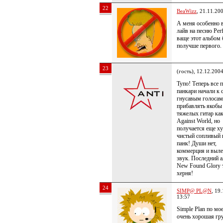
22
BeaWizz
, 21.11.20
А меня особенно 
лайв на песню Perf
ваще этот альбом 
получше первого.
23
(гость), 12.12.200
Тупо! Теперь все 
панкари начали к 
гнусавым голосам
прибавлять якобы
тяжелых гитар ка
Against World, но
получается еще х
чистый сопливый 
панк! Души нет,
коммерция и выл
звук. Последний 
New Found Glory 
херня!
24
SIMP@ PL@N
, 19
13:57
Simple Plan по мо
очень хорошая гр