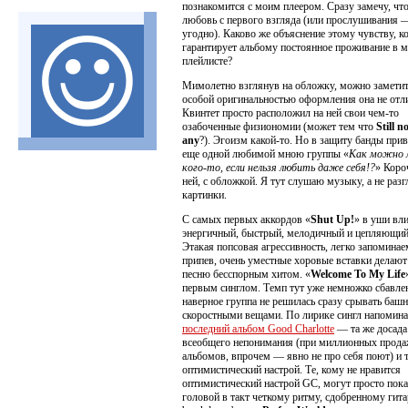
познакомится с моим плеером. Сразу замечу, что
любовь с первого взгляда (или прослушивания 
угодно). Каково же объяснение этому чувству, к
гарантирует альбому постоянное проживание в 
плейлисте?
Мимолетно взглянув на обложку, можно заметит
особой оригинальностью оформления она не отли
Квинтет просто расположил на ней свои чем-то
озабоченные физиономии (может тем что
Still n
any
?). Эгоизм какой-то. Но в защиту банды при
еще одной любимой мною группы «
Как можно 
кого-то, если нельзя любить даже себя!?
» Короч
ней, с обложкой. Я тут слушаю музыку, а не раз
картинки.
С самых первых аккордов «
Shut Up!
» в уши вл
энергичный, быстрый, мелодичный и цепляющий
Этакая попсовая агрессивность, легко запомина
припев, очень уместные хоровые вставки делаю
песню бесспорным хитом. «
Welcome To My Life
первым синглом. Темп тут уже немножко сбавле
наверное группа не решилась сразу срывать баш
скоростными вещами. По лирике сингл напомина
последний альбом Good Charlotte
— та же досада 
всеобщего непонимания (при миллионных прода
альбомов, впрочем — явно не про себя поют) и 
оптимистический настрой. Те, кому не нравится
оптимистический настрой GC, могут просто пока
головой в такт четкому ритму, сдобренному гит