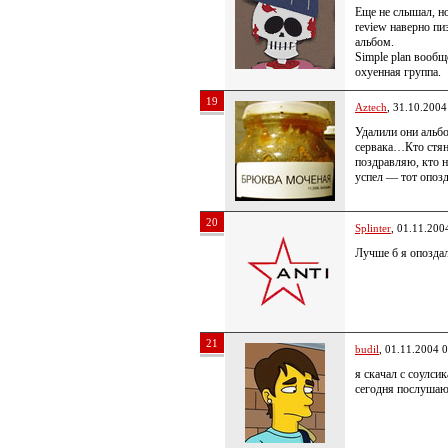
Еще не слышал, но
review наверно пи
альбом.
Simple plan вообщ
охуенная группа.
19
Aztech
, 31.10.2004
Удалили они альб
сервака…Кто стя
поздравляю, кто н
успел — тот опозд
20
Splinter
, 01.11.200
Лучше б я опозда
21
budil
, 01.11.2004 
я скачал с соулсик
сегодня послуша