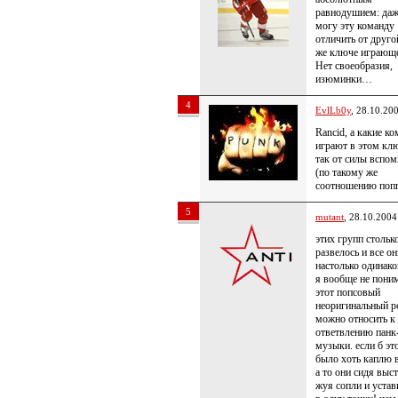
равнодушием: даж
могу эту команду
отличить от друго
же ключе играю
Нет своеобразия,
изюминки…
4
EvlLb0y
, 28.10.20
Rancid, а какие к
играют в этом кл
так от силы вспо
(по такому же
соотношению поп
5
mutant
, 28.10.2004
этих групп стольк
развелось и все он
настолько одинако
я вообще не пони
этот попсовый
неоригинальный р
можно относить к
ответвлению панк
музыки. если б эт
было хоть каплю
а то они сидя выс
жуя сопли и уста