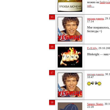
можно на
funkysou
spb....
15
писька-ракета
, 29.
17:14
Мне понравилось,
беспесды =)
16
EvlLb0y
, 29.10.20
Blinkeight — наш 
17
писька-ракета
, 30.
10:47
18
Satanic Skater
, 30.
22:20