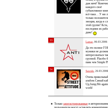
даж ничё! Конечно
каждого своё
субъективное мнен
всё-таки… У мя л
только положител
эмоции, когда я с
этой группе! Кста,
последняя их рабо
даже!
33
Lamar
, 06.03.2006
Да это полное 
мужики не должн
интересоваться та
группой. Placebo 
панк чем Simple P
34
Suicide
, 26.03.200
Очень прикольны
альбом.Самый кай
Up;Jump;Me agains
world
Только
зарегистрированные
и авторизованн
пользователи могут оставлять комментарии