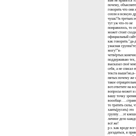
вам не нравятся т
почему, объясните
говорить что они
сопли и всякую д
чушь!?в-третьих:е
тут уж что-то не
понравилось, то с
может стоит сходи
официальный сайт 
как говорить:"да-д
ужасная группа!те
могу!"в-
четвёртых:конечн
поддерживаю тех,
высказал своё мне
себя, а не списал е
текста выше!но,в-
пятых:почему же 
такое отрицательно
вот.ответите на вс
вопросы-может и 
вашу точку зрения
воообще…..странн
то тратить силы, 
хаить(ругать) это
группу….эт кнеш
личное дело каждо
всё же!
p.s.:как вроде все
догадаться, я при