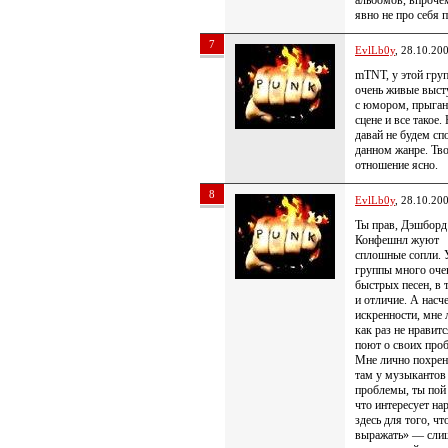
альбомов, впроч
явно не про себя 
7
EvlLb0y
, 28.10.20
mTNT, у этой гру
очень живые выст
с юмором, прыган
сцене и все такое.
давай не будем сп
данном жанре. Тв
отношение ясно.
8
EvlLb0y
, 28.10.20
Ты прав, Дэшборд
Конфешнл жуют
сплошные сопли. 
группы много оче
быстрых песен, в 
и отличие. А насч
искренности, мне 
как раз не нравитс
поют о своих про
Мне лично похрен
там у музыкантов
проблемы, ты пой 
что интересует на
здесь для того, чт
выражать» — сли