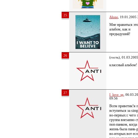
25
Alone
, 19.01.2005 
Мне нравиться эт
альбом, как и
предыдуший!
26
(гость), 01.03.200
классный альбом!
27
I_love_sp
, 06.03.2
09:56
Всем приветик!я 
вступиться за simp
во-первых:с чего 
группа внезапно с
поп-панком, когда
жизнь была панк-
во-вторых:вот есл