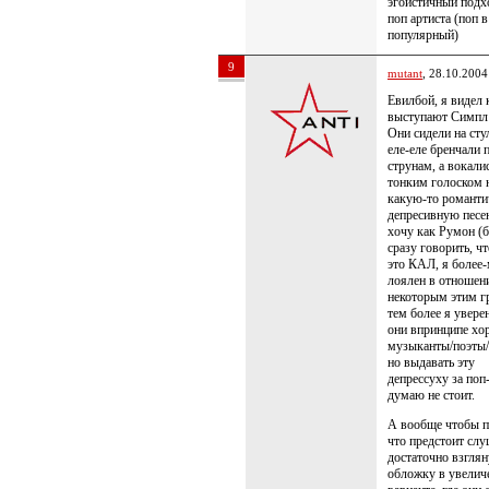
эгоистичный подх
поп артиста (поп в
популярный)
9
mutant
, 28.10.2004
Евилбой, я видел 
выступают Симпл
Они сидели на сту
еле-еле бренчали 
струнам, а вокали
тонким голоском 
какую-то романти
депресивную песен
хочу как Румон (б
сразу говорить, чт
это КАЛ, я более-
лоялен в отношен
некоторым этим г
тем более я уверен
они впринципе хо
музыканты/поэты/
но выдавать эту
депрессуху за поп
думаю не стоит.
А вообще чтобы п
что предстоит сл
достаточно взглян
обложку в увелич