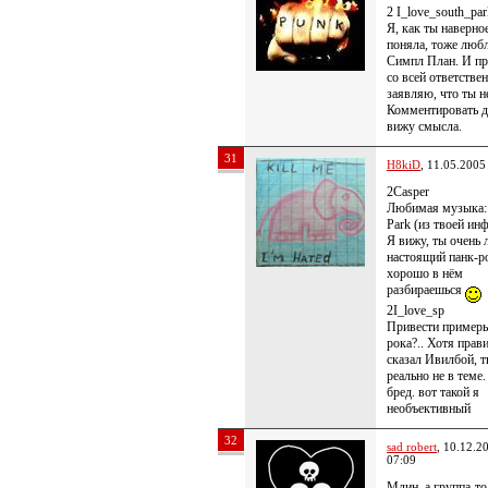
2 I_love_south_par
Я, как ты наверно
поняла, тоже люб
Симпл План. И пр
со всей ответстве
заявляю, что ты не
Комментировать д
вижу смысла.
31
H8kiD
, 11.05.2005
2Casper
Любимая музыка: 
Park (из твоей ин
Я вижу, ты очень
настоящий панк-р
хорошо в нём
разбираешься
2I_love_sp
Привести примеры
рока?.. Хотя прав
сказал Ивилбой, 
реально не в теме
бред. вот такой я
необъективный
32
sad robert
, 10.12.2
07:09
Млин, а группа-то