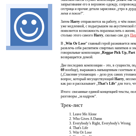
запрыгивание его в верхнюю одежду, сопровожда
сестрица и прочие детали зарисовки „утро в ду
меня в покое!
“.
Затем
Harry
отправляется на работу, о чём пове
уже медленной, с подыгрышем на акустической 
появляется возможность поразмыслить о жизни, 
столько этого самого
Harry
, сколько сам дух
Пер
В „
Win Or Lose
“ главный герой разживается не
развлечь себя распитием спиртных напитков и з
говорильные композиции „
Reggae Pick Up, Part
возвращается домой.
Две последних композиции – это, в сущности, по
69
вообще), выражаясь напыщенным газетным язы
(„Спасение утопающих – дело рук самих утопающи
вопрос, который несуществующий
Harry
, несом
как раз и рассказывает „
That’s Life
“ для того, ч
Итого: связанные единой концепцией тексты, по
разговоры „за кадром“.
Трек-лист
Leave Me Alone
Who Gives A Damn
Everybody’s Right, Everybody's Wrong
That's Life
Win Or Lose