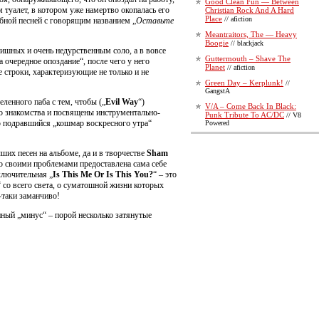
Good Clean Fun — Between
туалет, в котором уже намертво окопалась его
Christian Rock And A Hard
Place
// afiction
бной песней с говорящим названием „
Оставьте
Meantraitors, The — Heavy
Boogie
// blackjack
ишных и очень недурственным соло, а в вовсе
Guttermouth – Shave The
а очередное опоздание“, после чего у него
Planet
// afiction
е строки, характеризующие не только и не
Green Day – Kerplunk!
//
GangstA
еленного паба с тем, чтобы („
Evil Way
“)
V/A – Come Back In Black:
го знакомства и посвящены инструментально-
Punk Tribute To AC/DC
// V8
 подравшийся „кошмар воскресного утра“
Powered
чших песен на альбоме, да и в творчестве
Sham
о своими проблемами предоставлена сама себе
ключительная „
Is This Me Or Is This You?
“ – это
со всего света, о суматошной жизни которых
-таки заманчиво!
ный „минус“ – порой несколько затянутые