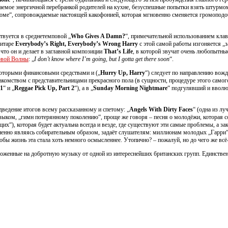
емое энергичной перебранкой родителей на кухне, безуспешные попытки взять штурмом 
рдоме“, сопровождаемые настоящей какофонией, которая мгновенно сменяется громоподо
ствуется в среднетемповой „
Who Gives A Damn?
“, примечательной использованием клав
гитаре
Everybody’s Right, Everybody’s Wrong Harry
с этой самой работы изгоняется „з
что он и делает в заглавной композиции
That’s Life
, в которой звучат очень любопытны
вой Волны
: „
I don’t know where I’m going, but I gotta get there soon
“.
которыми финансовыми средствами и („
Hurry Up, Harry
“) следует по направлению вожд
накомством с представительницами прекрасного пола (в сущности, процедуре этого само
 1
“ и „
Reggae Pick Up, Part 2
“), а в „
Sunday Morning Nightmare
“ подгулявший и вволю
дведение итогов всему рассказанному и спетому: „
Angels With Dirty Faces
“ (одна из лу
ком, „гимн потерянному поколению“, проще же говоря – песня о молодёжи, которая с
х“), которая будет актуальна всегда и везде, где существуют эти самые проблемы, а за
ненно являясь собирательным образом, задаёт слушателям: миллионам молодых „Гарри“ 
тобы жизнь эта стала хоть немного осмысленнее. Утопично? – пожалуй, но до чего же всё
ложенные на добротную музыку от одной из интереснейших британских групп. Единствен