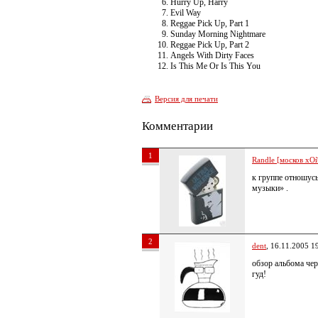
Hurry Up, Harry
Evil Way
Reggae Pick Up, Part 1
Sunday Morning Nightmare
Reggae Pick Up, Part 2
Angels With Dirty Faces
Is This Me Or Is This You
Версия для печати
Комментарии
1
Randle [москов хОй
к группе отношусь
музыки» .
2
dent
, 16.11.2005 1
обзор альбома чере
гуд!