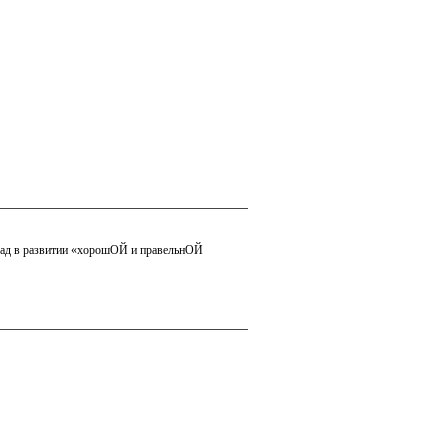
вклад в развитии «хорошОЙ и правельнОЙ