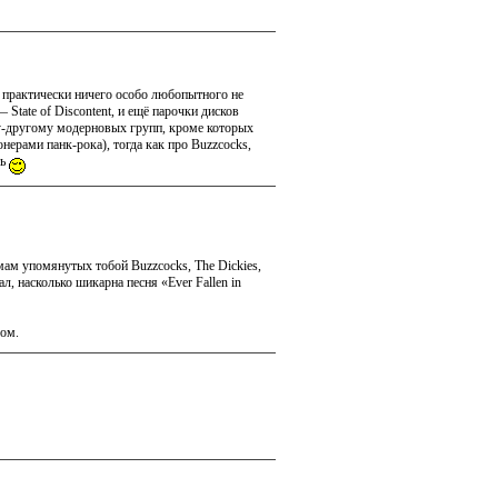
я практически ничего особо любопытного не
State of Discontent, и ещё парочки дисков
ку-другому модерновых групп, кроме которых
онерами панк-рока), тогда как про Buzzcocks,
ть
омам упомянутых тобой Buzzcocks, The Dickies,
л, насколько шикарна песня «Ever Fallen in
ром.