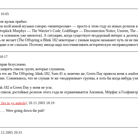
 10:05
мне ярлык прибил.
но всей новой музыки говорю «неинтересная» — просто в этом году из новых релизов 
opkick Murphys — The Warrior’s Code, Goldfinger — Disconnection Notice, Unseen, The — 
е в основном уже имеются). А ситуацию, когда существует нездоровый интерес к десят
ь не желает (The Offspring и Blink 182 некоторые с умным видом называют чуть ли не пи
 даже и не слыхали. Поэтому иногда надо восстанавливать историческую несправедливос
18:17
 прав безусловно.
сширять список групп, которые слушаешь.
тех же The Offspring, blink-182, Sum 41 и, конечно же, Green Day привела меня к альб
чих. Сомневаюсь, что не слушая те же «модерновые» группы, я хоть бы когда нибудь узна
nk-182 и Green Day у меня не угас.
 список достойных релизов этого года не ограничивается Ансином, Мёрфис и Голфинге
fire in yo asshole]
, 20.11.2005 18:19
…Were going down the pub!
9.12.2005 20:31