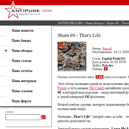
ANTIPUNK/COM
>
Панк обзоры
> Sham 69 - That's
Панк новости
Sham 69 - That's Life
Панк банды
Автор:
Rancid
Панк обзоры
Опубликовано: 16.11.2005
Стиль:
English Punk/Oi!
Панк статьи
Дата релиза: 01.01.1978
Лейбл:
Polydor
Оценка:
8
Панк отчёты
Оценка посетителей сайта:
9.08
(проголосовало: 
Панк интервью
Этот обзор посвящён одной из незаслуженно пре
Pistols
и чуть меньше
The Clash
) английских гру
Панк ссылки
69
, и который впоследствии – когда мятежный ф
в лихой каперской
Oi!
флотилии.
Панк форум
Второй альбом группы, которую подавляющее бо
музыки панк-оперу.
поиск
Название „
That’s Life
“ говорит само за себя – 
диалоги дополняют их.
Завязкой пьесы служит композиция „
Leave Me A