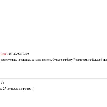
!стер]
, 16.11.2005 19:30
 уважительно, но слушать ее часто не могу. Ставлю альбому 7 с плюсом, за большой 
9:36
з 27 лет после его релиза =)