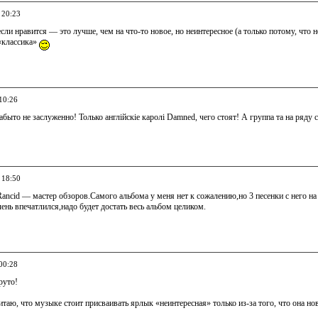
 20:23
 если нравится — это лучше, чем на что-то новое, но неинтересное (а только потому, чт
 «классика»
10:26
абыто не заслуженно! Только англійскіе каролі Damned, чего стоят! А группа та на ряду 
 18:50
Rancid — мастер обзоров.Самого альбома у меня нет к сожалению,но 3 песенки с него на с
ень впечатлился,надо будет достать весь альбом целиком.
00:28
руто!
читаю, что музыке стоит присваивать ярлык «неинтересная» только из-за того, что она нов