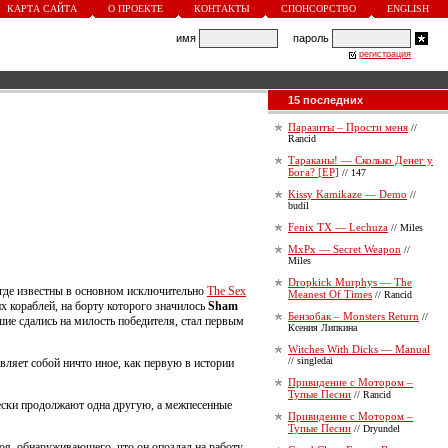
КАРТА САЙТА
О ПРОЕКТЕ
КОНТАКТЫ
СПОНСОРСТВО
ENGLISH
имя
пароль
регистрация
15 последних
Паразиты – Прости меня
//
Rancid
Тараканы! — Сколько Денег у
Бога? [EP]
// 147
Kissy Kamikaze — Demo
//
budil
Fenix TX — Lechuza
// Miles
MxPx — Secret Weapon
//
Miles
Dropkick Murphys — The
(где известны в основном исключительно
The Sex
Meanest Of Times
// Rancid
х кораблей, на борту которого значилось
Sham
Бензобак – Monsters Return
//
ие сдались на милость победителя, стал первым
Ксения Липкина
Witches With Dicks — Manual
// singledai
авляет собой ничто иное, как первую в истории
Привидение с Мотором –
Тупые Песни
// Rancid
чески продолжают одна другую, а межпесенные
Привидение с Мотором –
Тупые Песни
// Dryundel
оя, обнаруживающего, что он опоздал на работу,