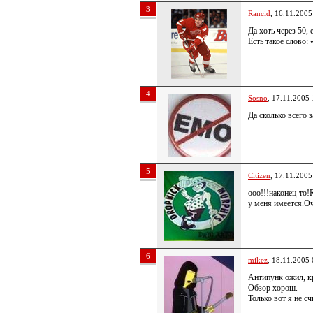
3
Rancid
, 16.11.2005
Да хоть через 50,
Есть такое слово:
4
Sosno
, 17.11.2005 
Да сколько всего з
5
Citizen
, 17.11.2005
ооо!!!наконец-то!
у меня имеется.Оч
6
mikez
, 18.11.2005 
Антипунк ожил, к
Обзор хорош.
Только вот я не с