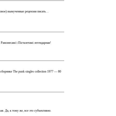
о новое) вымученные рецензии писать…
с Рамонесамі і Пісталетамі легендарная!
борнике The punk singles collection 1977 — 80
ая. Да, к тому же, все это субъективно.