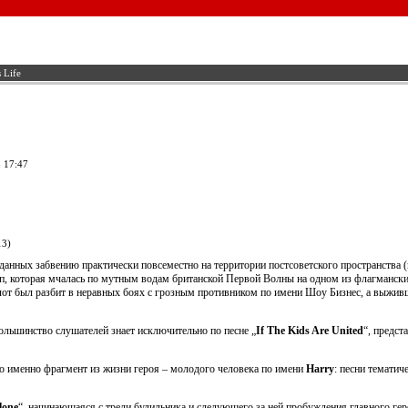
 Life
 17:47
13)
данных забвению практически повсеместно на территории постсоветского пространства 
пп, которая мчалась по мутным водам британской Первой Волны на одном из флагмански
лот был разбит в неравных боях с грозным противником по имени Шоу Бизнес, а выживш
льшинство слушателей знает исключительно по песне „
If The Kids Are United
“, предст
это именно фрагмент из жизни героя – молодого человека по имени
Harry
: песни темати
lone
“, начинающаяся с трели будильника и следующего за ней пробуждения главного гер