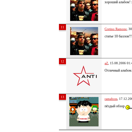
хороший альбом! 
11
Cretino Ramone
, 3
статье 10 баллов!!
12
aZ
, 15.08.2006 01:
Отличный альбом.
13
ramaboss
, 17.12.20
пёздый обзор