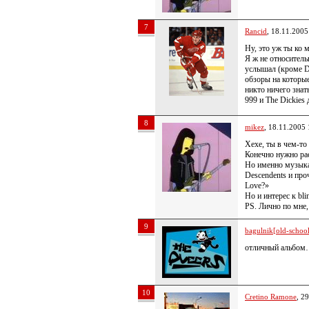
7
Rancid
, 18.11.2005
Ну, это уж ты ко 
Я ж не относитель
услышал (кроме Dr
обзоры на которы
никто ничего знат
999 и The Dickies
8
mikez
, 18.11.2005 
Хехе, ты в чем-то
Конечно нужно ра
Но именно музыка 
Descendents и про
Love?»
Но и интерес к bli
PS. Лично по мне,
9
bagulnik[old-school 
отличный альбом…
10
Cretino Ramone
, 2