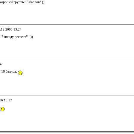
хорошей группы! 8 баллов! ))
0.12.2005 13:24
! Рэнсиду респект!!! ))
42
 10 баллов.
06 18:17