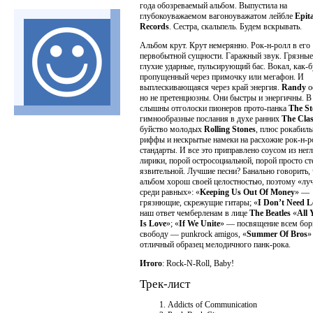
года обозреваемый альбом. Выпустила на
глубокоуважаемом вагоноуважатом лейбле
Epit
Records
. Сестра, скальпель. Будем вскрывать.
Альбом крут. Крут немерянно. Рок-н-ролл в его
первобытной сущности. Гаражный звук. Грязные
глухие ударные, пульсирующий бас. Вокал, как-
пропущенный через примочку или мегафон. И
выплескивающаяся через край энергия.
Randy
о
но не претенциозны. Они быстры и энергичны. В
слышны отголоски пионеров прото-панка
The St
гимнообразные послания в духе ранних
The Cla
буйство молодых
Rolling Stones
, плюс рокабил
риффы и нескрытые намеки на расхожие рок-н-
стандарты. И все это приправлено соусом из нег
лирики, порой остросоциальной, порой просто ст
язвительной. Лучшие песни? Банально говорить, 
альбом хорош своей целостностью, поэтому «лу
среди равных»: «
Keeping Us Out Of Money
» —
грязнющие, скрежущие гитары; «
I Don’t Need L
наш ответ чемберленам в лице
The Beatles
«
All 
Is Love
»; «
If We Unite
» — посвящение всем бор
свободу — punkrock amigos, «
Summer Of Bros
»
отличный образец мелодичного панк-рока.
Итого
: Rock-N-Roll, Baby!
Трек-лист
Addicts of Communication