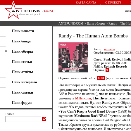
КАРТА САЙТА
О ПРОЕКТЕ
им
ANTIPUNK/COM
>
Панк обзоры
> Randy - The H
Панк новости
Randy - The Human Atom Bombs
Панк банды
Автор:
noname
Панк обзоры
Опубликовано: 03.09.2003
Стиль:
Punk Revival, Indi
Панк статьи
Дата релиза: 07.08.2001
Лейбл:
Epitaph Records
Оценка:
9
Панк отчёты
Оценка посетителей сайта:
8.00
(проголосовало: 
Панк интервью
Что ни говори, а в музыкальном плане Швеция о
продвинутая страна. Что на поп-сцене (вспомина
Панк ссылки
Абб и Роксетов не охота :), что на панк-сцене. Д
упомянуть
Millencolin
,
The Hives
, ээээ…больше 
Панк форум
вспоминается никто. Ну, вот,
Randy
еще. Образо
начале 90х годов, первый альбом выпустили в 9
«
You Can’t Keep a Good Band Down
» (1999) б
поиск
журналом
Maximum RockNRoll
"лучшим альб
мелодичного панка со времен Bad Religion «
No C
Таким образом группа докатилась до рубежа тыс
и благополучно его миновала. И выпустила в авг