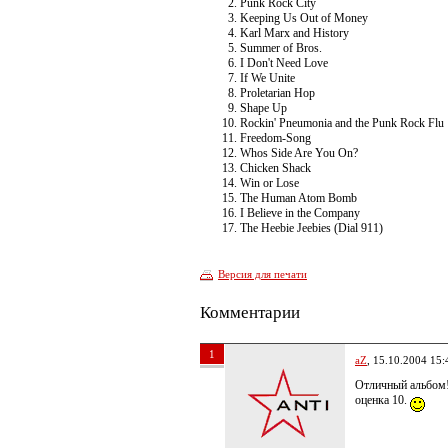
Punk Rock City
Keeping Us Out of Money
Karl Marx and History
Summer of Bros.
I Don't Need Love
If We Unite
Proletarian Hop
Shape Up
Rockin' Pneumonia and the Punk Rock Flu
Freedom-Song
Whos Side Are You On?
Chicken Shack
Win or Lose
The Human Atom Bomb
I Believe in the Company
The Heebie Jeebies (Dial 911)
Версия для печати
Комментарии
1
aZ
, 15.10.2004 15:
Отличный альбом
оценка 10.