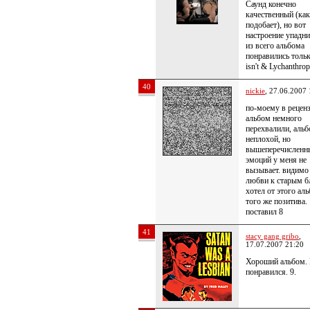
Саунд конечно
качественный (как
подобает), но вот
настроение упадни
из всего альбома
понравились только
isn't & Lychanthro
40
nickie
, 27.06.2007 
по-моему в рецен
альбом немного
перехвалили, аль
неплохой, но
вышеперечисленн
эмоций у меня не
вызывает. видимо 
любви к старым б
хотел от этого ал
того же позитива.
поставил 8
41
stacy gang gribo
,
17.07.2007 21:20
Хороший альбом.
понравился. 9.