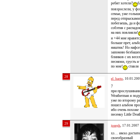
ребят хотели?
б
повзрослели, у фс
семьи, уже голы
перед отпрысками
побегаешь, да и фс
собэтия с распадо
на них повлияли!
и +44 мне нравятс
больше прет, альб
ништяк! Но нафсе
запомню безбаше
блинков с их вес
песнями, грусть и 
по мне!
ставля 
28
el_barto
, 10.01.200
7
при прослушивани
Weatherman я под
уже по второму р
пошел альбом про
ибо очень похоже 
песенку Little Deat
29
joseph
, 17.01.2007
хз… имхо достат
своеобразный