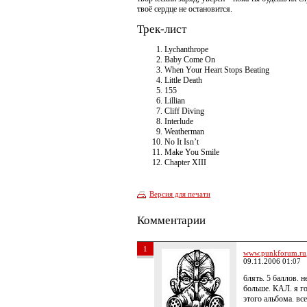
твоё сердце не остановится.
Трек-лист
Lychanthrope
Baby Come On
When Your Heart Stops Beating
Little Death
155
Lillian
Cliff Diving
Interlude
Weatherman
No It Isn’t
Make You Smile
Chapter XIII
Версия для печати
Комментарии
1
www.punkforum.ru
09.11.2006 01:07
блять. 5 баллов. н
больше. КАЛ. я г
этого альбома. все