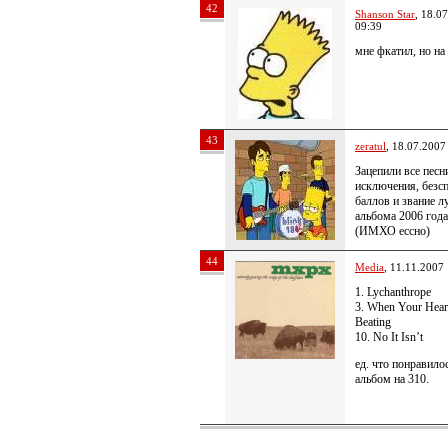
42
Shanson Star
, 18.0
09:39
мне фкатил, но н
43
zeratul
, 18.07.2007
Зацепили все песн
исключения, безс
баллов и звание 
альбома 2006 года
(ИМХО ессно)
44
Media
, 11.11.2007
1. Lychanthrope
3. When Your Hear
Beating
10. No It Isn’t
ед. что понравилос
альбом на 310.