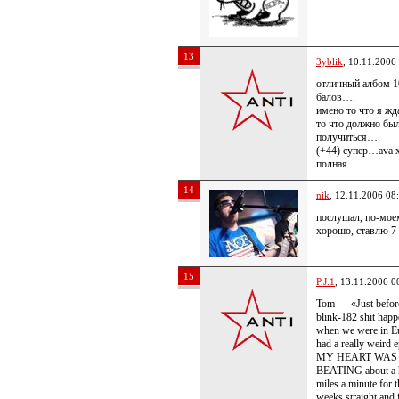
13
3yblik
, 10.11.2006
отличный албом 1
балов….
имено то что я ж
то что должно бы
получиться….
(+44) супер…ava 
полная…..
14
nik
, 12.11.2006 08
послушал, по-мое
хорошо, ставлю 7
15
P.J.1
, 13.11.2006 0
Tom — «Just before
blink-182 shit hap
when we were in Eu
had a really weird 
MY HEART WAS
BEATING about a 
miles a minute for t
weeks straight and 