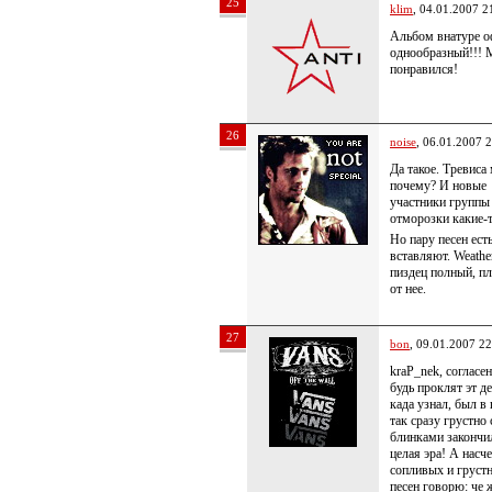
25
klim
, 04.01.2007 2
Альбом внатуре о
однообразный!!! 
понравился!
26
noise
, 06.01.2007 
Да такое. Тревиса
почему? И новые
участники групп
отморозки какие-
Но пару песен есть
вставляют. Weath
пиздец полный, п
от нее.
27
bon
, 09.01.2007 22
kraP_nek, согласен
будь проклят эт д
када узнал, был в
так сразу грустно 
блинками закончи
целая эра! А насче
сопливых и груст
песен говорю: че 