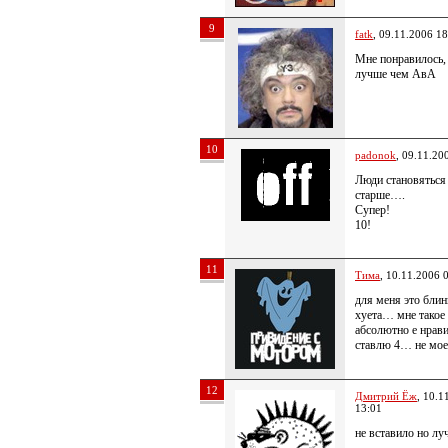
9
fatk
, 09.11.2006 18
Мне понравилось,
лучше чем АвА
10
padonok
, 09.11.20
Люди становяться
старше….
Супер!
10!
11
Тима
, 10.11.2006 
для меня это блин
хуета… мне такое
абсолютно е нра
ставлю 4… не мо
12
Дмитрий Ёж
, 10.1
13:01
не вставило но лу