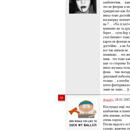
альбомччик… ка
это не феерия и не
грандиозно как бл
имхо тоже досто
восьмерку потян
на 7… «No it isn't»
конешно же за ду
берет… «уен йор 
стоп битинг» тож
кароч не фонтан н
достойно…а на А
все так напали не
понимаю… это же
панк.. это тоже ка
шаг со стороны То
имхо музыка толь
фона… там посиде
девушкой поболтат
только… а штобы
штоп фшторивал
знаю не знаю… ))
30
Apachy
, 28.01.200
Послушал ещё это
альбомчик и поме
нём мнение, всётк
очень хорош.
Песни надолго ос
голове, конечно о