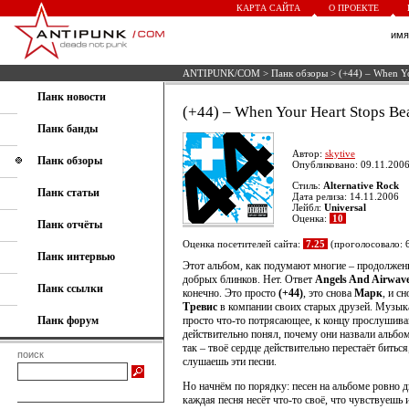
КАРТА САЙТА
О ПРОЕКТЕ
им
ANTIPUNK/COM
>
Панк обзоры
> (+44) – When Yo
Панк новости
(+44) – When Your Heart Stops Be
Панк банды
Автор:
skytive
Панк обзоры
Опубликовано: 09.11.2006
Стиль:
Alternative Rock
Панк статьи
Дата релиза: 14.11.2006
Лейбл:
Universal
Оценка:
10
Панк отчёты
Оценка посетителей сайта:
7.25
(проголосовало: 
Панк интервью
Этот альбом, как подумают многие – продолжен
добрых блинков. Нет. Ответ
Angels And Airwav
Панк ссылки
конечно. Это просто
(+44)
, это снова
Марк
, и сн
Тревис
в компании своих старых друзей. Музыка
Панк форум
просто что-то потрясающее, к концу прослушива
действительно понял, почему они назвали альбо
так – твоё сердце действительно перестаёт биться
поиск
слушаешь эти песни.
Но начнём по порядку: песен на альбоме ровно д
каждая песня несёт что-то своё, что чувствуешь 