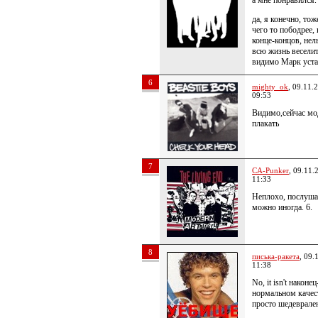
а мне понравился.
да, я конечно, тож
чего то пободрее, 
конце-концов, нел
всю жизнь весели
видимо Марк уст
6
mighty_ok
, 09.11.
09:53
Видимо,сейчас мо
плакать
7
CA-Punker
, 09.11.
11:33
Неплохо, послуша
можно иногда. 6.
8
писька-ракета
, 09.
11:38
No, it isn't наконец
нормальном каче
просто шедеврале