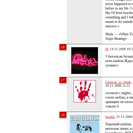
never happened to 
before in my life. I r
like I'd been touch
something and I fel
meant to do someth
massive.»
Mark — «When Yo
Stops Beating»
16
IP
, 14.11.2006 19:
5 баллов,не больш
ахти альбом.Ждал
лучшего.
17
freedom_or_death
,
20.11.2006 21:21
согласен с mighty_
сопли заебли, а та
принципе не плохо
ставлю 6
18
betalik
, 21.11.2006
Хороший альбом,
неплохие треки, к