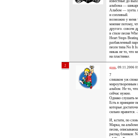
известные до вых
альбома — шикар
Альбом — хуета.
и сопливый.
возможно у меня 
мнение потому, чт
другого. совсем д
в стиле песни Whe
Heart Stops Beatin
разбавленный пар
песен типа No It Is
никак не то, что 
на пластинке.
2
gren
, 09.11.2006 0
7
слишком уж спок
мироутворенным
альбом. Не то, чт
сейчас нужно.
Однако слушать м
Есть в принципе п
которые достаточ
сильно нравятся. -
И, кстати, по сло
Марка, на альбоме
песни, описываю
распад блинков: No,