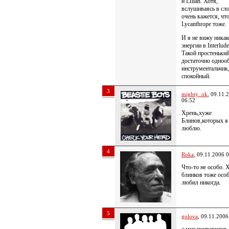
и LIlian. Хотя,
вслушиваясь в сло
очень кажется, чт
Lycanthrope тоже.
И я не вижу ника
энергии в Interlude
Такой простенький
достаточно одноо
инструментальчик
спокойный.
3
mighty_ok
, 09.11.
06:52
Хрень,хуже
Блинов,которых я
люблю.
4
Roka
, 09.11.2006 
Что-то не особо. 
блинков тоже особ
любил никогда.
5
golova
, 09.11.2006