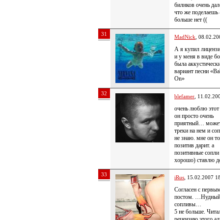
билнков очень дал
что же поделаешь
больше нет ((
31
MadNick
, 08.02.20
А я купил лиценз
и у меня в виде б
была аккустическ
вариант песни «B
On»
32
blefamer
, 11.02.20
очень люблю этот
он просто очень
приятный… может
треки на нем и соп
не знаю. мне он т
позитив дарит. а
позитивные сопли
хорошо) ставлю д
33
iRus
, 15.02.2007 1
Согласен с первы
постом. …Нудный
сопливы…
5 не больше. Чита
рецензию этого ал