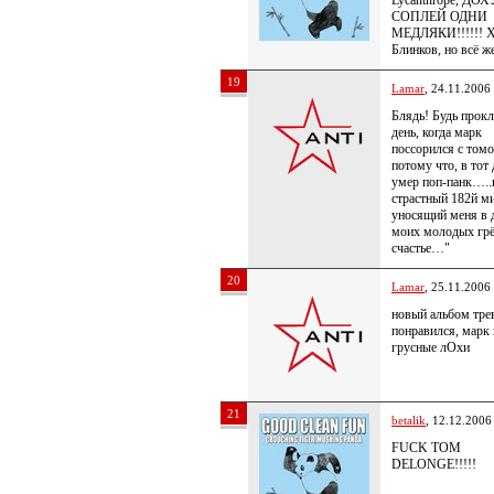
Lycanthrope, ДО
СОПЛЕЙ ОДНИ
МЕДЛЯКИ!!!!!! 
Блинков, но всё ж
19
Lamar
, 24.11.2006
Блядь! Будь прокл
день, когда марк
поссорился с том
потому что, в тот 
умер поп-панк….
страстный 182й ми
уносящий меня в 
моих молодых грё
счастье…"
20
Lamar
, 25.11.2006
новый альбом тре
понравился, марк
грусные лОхи
21
betalik
, 12.12.2006
FUCK TOM
DELONGE!!!!!