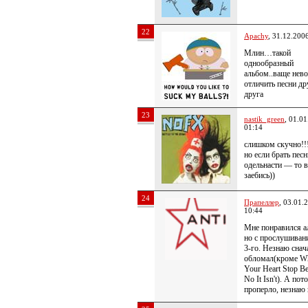
22
Apachy
, 31.12.200
Млин…такой
однообразный
альбом..ваще нев
отличить песни др
друга
23
nastik_green
, 01.0
01:14
слишком скучно!!!!
но если брать песн
одельнасти — то в
заебись))
24
Прапеллер
, 03.01.
10:44
Мне понравился а
но с прослушивани
3-го. Незнаю снач
обломал(кроме W
Your Heart Stop Be
No It Isn't). А пот
проперло, незнаю 