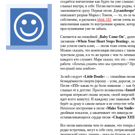
создаётся впечатление как будто ты уже слышал э
слышал внутри, в себе. Песни настолько родны, 
запоминается сразу. Первая песня „
Lycanthrope
описывает разрыв Марка с Томом, — то, из-за че
собственно, и распались
blink-182
: песня очень 
наполненная каким то внутренним криком, кото
прослушивания уже не забыть.
Cменяется на спокойной „
Baby Come On
“, дале
заглавная «
When Your Heart Stops Beating
», н
уже успели снять клип, — песня тоже очень мощ
Можно сказать, что композиции писались с таки
чувством души, и в то же время с чем то личны
каждого кто слушает. Марк сказал, что это – оче
работа: «
Хочешь узнать что мы чувствуем? Пр
послушай наш альбом
».
За ней следует «
Little Death
» — спокойная песня
безнадёжности смерти (прошу – усни, дорогая, ус
Песня «
155
» какая-то до боли знакомая — как б
слышал её в детстве. Просто великолепна «
Inter
которая потрясает своим звуком, своей энергией 
идет всего минуту). И каждому уже знакомая «
N
берёт за душу в самом начале и не отпустит тебя 
Неплохое построение в песне «
Make You Smile
»
двойным вокалом, а заканчивает это никогда не
останавливающееся сердце песня «
Chapter XIII
Все песни наполнены чем-то живым, что теперь 
редко встретишь, несут в себе силу, потрясающи
творческий заряд, уверен – пока ты будешь их с