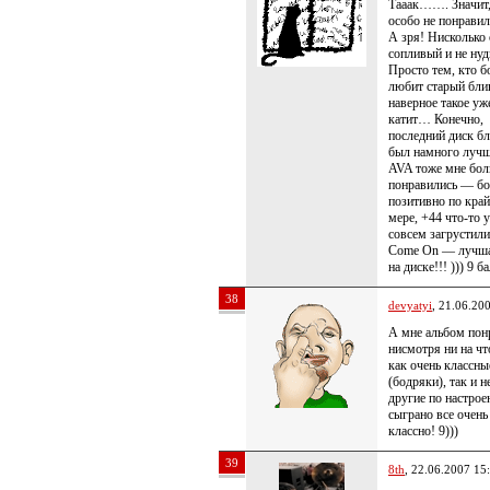
Тааак……. Значит
особо не понравил
А зря! Нисколько 
сопливый и не ну
Просто тем, кто 
любит старый бли
наверное такое уж
катит… Конечно,
последний диск б
был намного лучш
AVA тоже мне бо
понравились — бо
позитивно по кра
мере, +44 что-то 
совсем загрустил
Come On — лучша
на диске!!! ))) 9 б
38
devyatyi
, 21.06.20
А мне альбом пон
нисмотря ни на чт
как очень классны
(бодряки), так и 
другие по настро
сыграно все очень
классно! 9)))
39
8th
, 22.06.2007 15