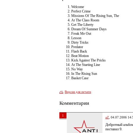
Welcome
Perfect Crime
Missions Of The Rising Sun, The
At The Class Room
Get The Liberty
Dream Of Summer Days
Freak Me Out
Lesson
Dirty Tricks
Predator
Flash Back
Beat Motion
Kick Against The Pricks
At The Starting Line
No Way
In The Rising Sun
Basket Case
Версия для печати
Комментарии
1
aZ
, 04.07.2006 14:
Добротный альбо
поставил 9.