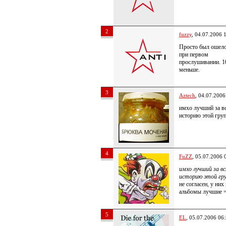
2
fuzzy
, 04.07.2006 
Просто был ошел
при первом
прослушивании. 10
меньше.
3
Aztech
, 04.07.2006
имхо лучший за в
историю этой гру
4
FuZZ
, 05.07.2006 
имхо лучший за в
историю этой гр
не согласен, у них
альбомы лучшие 
5
EL
, 05.07.2006 06