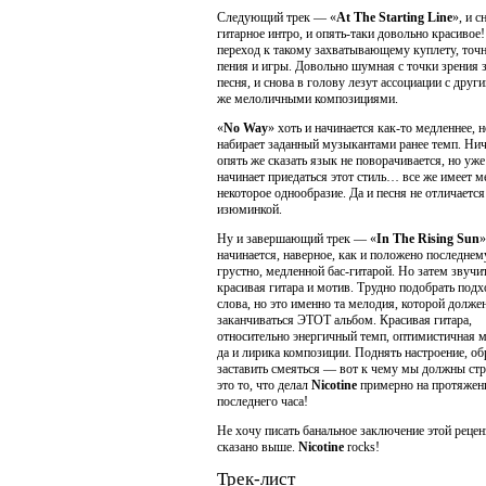
Следующий трек — «
At The Starting Line
», и с
гитарное интро, и опять-таки довольно красивое
переход к такому захватывающему куплету, точн
пения и игры. Довольно шумная с точки зрения 
песня, и снова в голову лезут ассоциации с друг
же мелоличными композициями.
«
No Way
» хоть и начинается как-то медленнее, 
набирает заданный музыкантами ранее темп. Ни
опять же сказать язык не поворачивается, но уже
начинает приедаться этот стиль… все же имеет м
некоторое однообразие. Да и песня не отличается
изюминкой.
Ну и завершающий трек — «
In The Rising Sun
начинается, наверное, как и положено последне
грустно, медленной бас-гитарой. Но затем звучи
красивая гитара и мотив. Трудно подобрать под
слова, но это именно та мелодия, которой долже
заканчиваться ЭТОТ альбом. Красивая гитара,
относительно энергичный темп, оптимистичная 
да и лирика композиции. Поднять настроение, об
заставить смеяться — вот к чему мы должны ст
это то, что делал
Nicotine
примерно на протяжен
последнего часа!
Не хочу писать банальное заключение этой рецен
сказано выше.
Nicotine
rocks!
Трек-лист