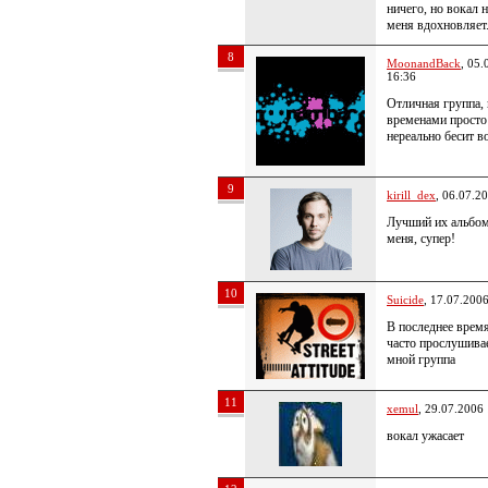
ничего, но вокал 
меня вдохновляет
8
MoonandBack
, 05.
16:36
Отличная группа,
временами просто
нереально бесит в
9
kirill_dex
, 06.07.2
Лучший их альбом
меня, супер!
10
Suicide
, 17.07.200
В последнее врем
часто прослушива
мной группа
11
xemul
, 29.07.2006
вокал ужасает