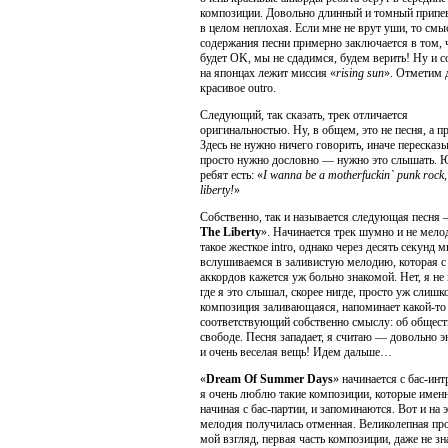
композиции. Довольно длинный и томный припев
в целом неплохая. Если мне не врут уши, то смы
содержания песни примерно заключается в том, 
будет OK, мы не сдадимся, будем верить! Ну и с
на японцах лежит миссия «
rising sun
». Отметим 
красивое outro.
Следующий, так сказать, трек отличается
оригинальностью. Ну, в общем, это не песня, а п
Здесь не нужно ничего говорить, иначе пересказ
просто нужно дословно — нужно это слышать. 
ребят есть: «
I wanna be а motherfuckin` punk rock, 
liberty!
»
Собственно, так и называется следующая песня 
The Liberty
». Начинается трек шумно и не мело
такое жесткое intro, однако через десять секунд 
вслушиваемся в заливистую мелодию, которая с
аккордов кажется уж больно знакомой. Нет, я не
где я это слышал, скорее нигде, просто уж слишк
композиция заливающаяся, напоминает какой-то
соответствующий собственно смыслу: об обществ
свободе. Песня западает, я считаю — довольно э
и очень веселая вещь! Идем дальше…
«
Dream Of Summer Days
» начинается с бас-инт
я очень люблю такие композиции, которые именн
начиная с бас-партии, и запоминаются. Вот и на э
мелодия получилась отменная. Великолепная про
мой взгляд, первая часть композиции, даже не зн