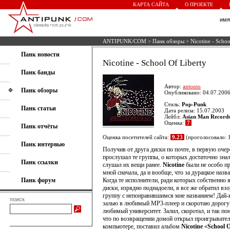
КАРТА САЙТА
О ПРОЕКТЕ
им
ANTIPUNK/COM
>
Панк обзоры
> Nicotine - Schoo
Панк новости
Nicotine - School Of Liberty
Панк банды
Автор:
antonio
Панк обзоры
Опубликовано: 04.07.2006
Стиль:
Pop-Punk
Панк статьи
Дата релиза: 15.07.2003
Лейбл:
Asian Man Record
Оценка:
7
Панк отчёты
Оценка посетителей сайта:
9.23
(проголосовало: 
Панк интервью
Получив от друга диски по почте, в первую очер
прослушал те группы, о которых достаточно зна
Панк ссылки
слушал их вещи ранее.
Nicotine
были не особо п
мной сначала, да и вообще, что за дурацкое назв
Панк форум
Когда те исполнители, ради которых собственно 
диски, изрядно поднадоели, я все же обратил взо
группу с непонравившимся мне названием! Дай-
поиск
залью в любимый MP3-плеер и скоротаю дорогу
любимый университет. Залил, скоротал, и так по
что по возвращении домой открыл проигрывател
компьютере, поставил альбом
Nicotine
«
School 