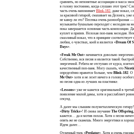
сравнить, но непонятные ассоциации и масса эмо
в голову постоянно, когда слушаю этот трек! С
часть очень напоминает
Blink-182
, даже вокал, 
за красивой гитарой, смахивает на Делонга, уже 
не кавер ли это? Песенка очень разнообразная —
музыканты буквально переходят с мелодии на м
пока завершается основная часть композиции. Д
куплет и припев. Нелохая поп-панк мелодия. Не
смазливый вокал, что в принципе соответствует 
любви, о чувствах, коей и является «
Dream Of 
Days
».
«
Freak Me Out
» начинается довольно энергично
Собственно, вся песня и является такой: быстрой
энергичной. Ребята не отступаю от курса, взятог
качественный поп-панк. Могу сказать, что
Nicoti
определённо нравится больше, чем
Blink-182
. О
Me Out
» хотя и не лезет ничего в голову особого
но песня одна из лучших на пластинке.
«
Lessons
» уже не кажется оригинальной в третий
появление милой дамы, хотя и расслабляет ровн
секунд.
А далее мы слышим полуметаллическую гитару!
«
Dirty Tricks
»! И снова звучание
The Offspring
кажется… да и мотив похож. Хотя о песни ничег
опять же не скажешь. Много энергетики и хорош
Идем далее…
Отличный трек «
Predator
». Хотя и очень грязны