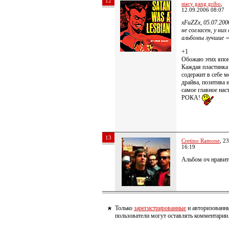
12
stacy gang gribo
,
12.09.2006 08:07
xFuZZx, 05.07.200
не согласен, у них 
альбомы лучшие =
+1
Обожаю этих япон
Каждая пластинка
содержит в себе м
драйва, позитива 
самое главное нас
РОКА!
13
Cretino Ramone
, 2
16:19
Альбом оч нравит
Только
зарегистрированные
и авторизованн
пользователи могут оставлять комментарии