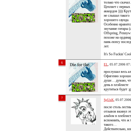
только что скачал.
Цепляет с первых
аккордов )))) Кру
не слышал такого
хорошего саунда.
Особенно нравитс
звучание гитары (
Offspring, Pennywi
похоже на ордина
панк-попсу послед
лет.
It's So Fuckin' Cool
6
EL
, 05.07.2006 07
прослушал весь а
Офигенно хорошо
душе… думаю, что
день в плэйлисте
крутиться будет :g
7
SpUnK
, 05.07.200
после столь лестн
отзывов вкинул э
альбом в плейлист
вспомнить, что ж 
такого…
Действительно, в