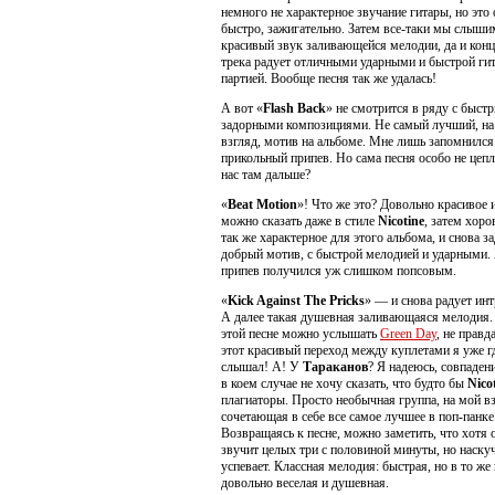
немного не характерное звучание гитары, но это 
быстро, зажигательно. Затем все-таки мы слыши
красивый звук заливающейся мелодии, да и кон
трека радует отличными ударными и быстрой ги
партией. Вообще песня так же удалась!
А вот «
Flash Back
» не смотрится в ряду с быст
задорными композициями. Не самый лучший, на
взгляд, мотив на альбоме. Мне лишь запомнился
прикольный припев. Но сама песня особо не цепл
нас там дальше?
«
Beat Motion
»! Что же это? Довольно красивое 
можно сказать даже в стиле
Nicotine
, затем хоро
так же характерное для этого альбома, и снова з
добрый мотив, с быстрой мелодией и ударными.
припев получился уж слишком попсовым.
«
Kick Against The Pricks
» — и снова радует инт
А далее такая душевная заливающаяся мелодия.
этой песне можно услышать
Green Day
, не правд
этот красивый переход между куплетами я уже г
слышал! А! У
Тараканов
? Я надеюсь, совпадени
в коем случае не хочу сказать, что будто бы
Nico
плагиаторы. Просто необычная группа, на мой вз
сочетающая в себе все самое лучшее в поп-панке
Возвращаясь к песне, можно заметить, что хотя 
звучит целых три с половиной минуты, но наскуч
успевает. Классная мелодия: быстрая, но в то же
довольно веселая и душевная.