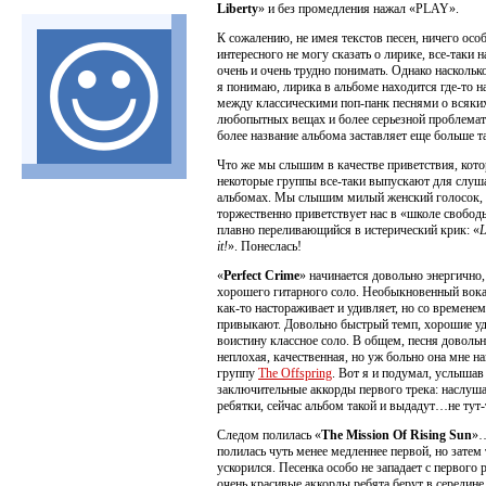
Liberty
» и без промедления нажал «PLAY».
К сожалению, не имея текстов песен, ничего осо
интересного не могу сказать о лирике, все-таки н
очень и очень трудно понимать. Однако насколько
я понимаю, лирика в альбоме находится где-то н
между классическими поп-панк песнями о всяки
любопытных вещах и более серьезной проблемат
более название альбома заставляет еще больше т
Что же мы слышим в качестве приветствия, кот
некоторые группы все-таки выпускают для слуша
альбомах. Мы слышим милый женский голосок,
торжественно приветствует нас в «школе свобод
плавно переливающийся в истерический крик: «
L
it!
». Понеслась!
«
Perfect Crime
» начинается довольно энергично,
хорошего гитарного соло. Необыкновенный вока
как-то настораживает и удивляет, но со времене
привыкают. Довольно быстрый темп, хорошие у
воистину классное соло. В общем, песня доволь
неплохая, качественная, но уж больно она мне н
группу
The Offspring
. Вот я и подумал, услышав
заключительные аккорды первого трека: наслуш
ребятки, сейчас альбом такой и выдадут…не тут-
Следом полилась «
The Mission Of Rising Sun
»
полилась чуть менее медленнее первой, но затем
ускорился. Песенка особо не западает с первого р
очень красивые аккорды ребята берут в середине