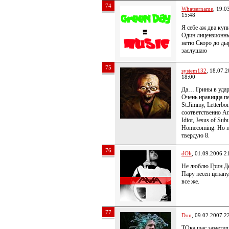
74
Whatsername
, 19.0
15:48
Я себе аж два куп
Один лицензионны
нетю Скоро до ды
заслушаю
75
system132
, 18.07.
18:00
Да… Грины в удар
Очень нравицца п
St.Jimmy, Letterbo
соответственно A
Idiot, Jesus of Sub
Homecoming. Но п
твердую 8.
76
dOlt
, 01.09.2006 2
Не люблю Грин 
Пару песен цепа
все же.
77
Don
, 09.02.2007 2
ТОка щас замети