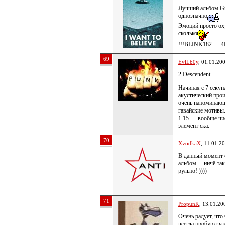
Лучший альбом G
однозначно
Эмоций просто ох
сколько
!!!BLINK182 — 4
69
EvlLb0y
, 01.01.20
2 Descendent
Начиная с 7 секун
акустический про
очень напоминаю
гавайские мотивы
1.15 — вообще чи
элемент ска.
70
XvodkaX
, 11.01.2
В данный момент
альбом… ничё та
рульно! ))))
71
PropunK
, 13.01.20
Очень радует, чт
всегда пробуют чт