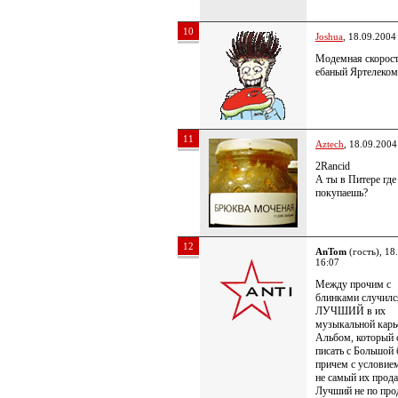
10
Joshua
, 18.09.2004
Модемная скорост
ебаный Яртелеком
11
Aztech
, 18.09.2004
2Rancid
А ты в Питере где
покупаешь?
12
AnTom
(гость), 18
16:07
Между прочим с
блинками случилс
ЛУЧШИЙ в их
музыкальной карь
Альбом, который 
писать с Большой
причем с условием
не самый их прод
Лучший не по про