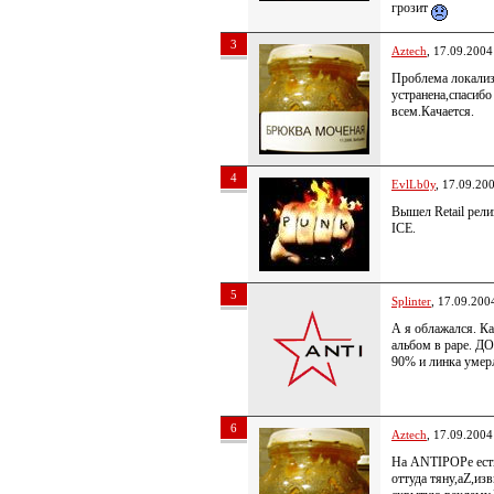
грозит
3
Aztech
, 17.09.2004
Проблема локализ
устранена,спасибо
всем.Качается.
4
EvlLb0y
, 17.09.20
Вышел Retail рели
ICE.
5
Splinter
, 17.09.200
А я облажался. К
альбом в раре. ДО
90% и линка умерл
6
Aztech
, 17.09.2004
На ANTIPOPe есть
оттуда тяну,aZ,изв