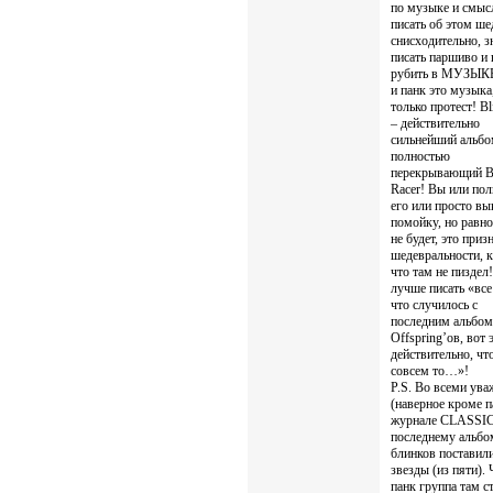
по музыке и смыс
писать об этом ше
снисходительно, з
писать паршиво и 
рубить в МУЗЫКЕ
и панк это музыка,
только протест! Bl
– действительно
сильнейший альбо
полностью
перекрывающий B
Racer! Вы или по
его или просто вы
помойку, но рав
не будет, это приз
шедевральности, к
что там не пиздел!
лучше писать «все
что случилось с
последним альбо
Offspring’ов, вот 
действительно, что
совсем то…»!
P.S. Во всеми ув
(наверное кроме п
журнале CLASSI
последнему альбо
блинков поставил
звезды (из пяти).
панк группа там с