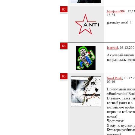
63
bluejason987
, 17.1
18:24
greenday roxz!!!
64
loserkid
, 03.12.200
Ахуенный альбом
понравилась песня
65
Nerd Punk
, 05.12.
00:10
Прикольный песн
«Boulevard of Bro
Dreams». Текст та
клевый (хотя я в
английском особо 
шарю, но кой-че т
понял)
Че-то типа:
Я иду по пустым 
Бульвара разбиты
мечтаний,