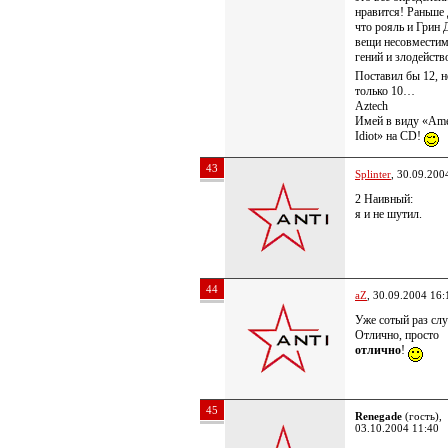
нравится! Раньше
что рояль и Грин
вещи несовместим
гений и злодейст
Поставил бы 12, 
только 10…
Aztech
Имей в виду «Ame
Idiot» на CD!
43
Splinter
, 30.09.200
2 Наивный:
я и не шутил.
44
aZ
, 30.09.2004 16:
Уже сотый раз сл
Отлично, просто
отлично
!
45
Renegade
(гость),
03.10.2004 11:40