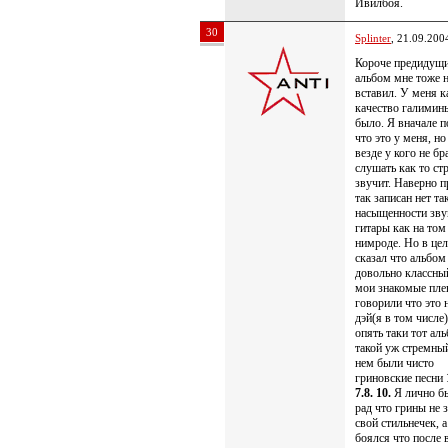
Ивилбоя.
30
Splinter
, 21.09.200
Короче предидущ
альбом мне тоже н
вставил. У меня к
качество галимин
было. Я вначале 
что это у меня, но
везде у кого не бр
слушать как то ст
звучит. Наверно п
так записан нет та
насыщенности зву
гитары как на том
нимроде. Но в це
сказал что альбом
довольно классны
мои знакомые пле
говорили что это 
дэй(я в том числе
опять таки тот ал
такой уж стремны
нем были чисто
гриновские песни
7.8. 10.
Я лично б
рад что грины не 
свой стильнечек, а
боялся что после 