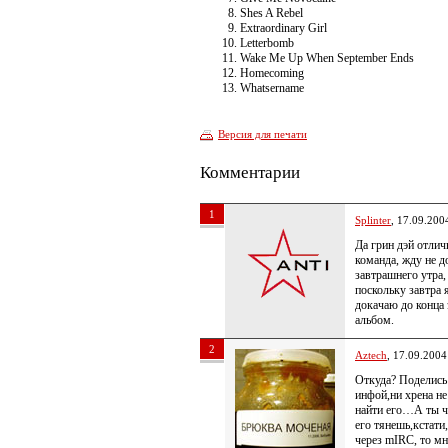
Shes A Rebel
Extraordinary Girl
Letterbomb
Wake Me Up When September Ends
Homecoming
Whatsername
Версия для печати
Комментарии
1
Splinter
, 17.09.200
Да грин дэй отлич
команда, жду не д
завтрашнего утра,
поскольку завтра 
докачаю до конца 
альбом.
2
Aztech
, 17.09.2004
Откуда? Поделись
инфой,ни хрена не
найти его…А ты ч
его тянешь,кстати
через mIRC, то мн