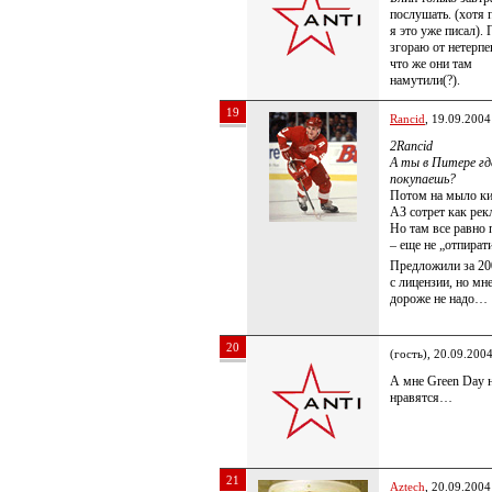
послушать. (хотя
я это уже писал).
згораю от нетерп
что же они там
намутили(?).
19
Rancid
, 19.09.2004
2Rancid
А ты в Питере гд
покупаешь?
Потом на мыло кин
АЗ сотрет как рек
Но там все равно 
– еще не „отпират
Предложили за 20
с лицензии, но мне
дороже не надо…
20
(гость), 20.09.200
А мне Green Day 
нравятся…
21
Aztech
, 20.09.2004