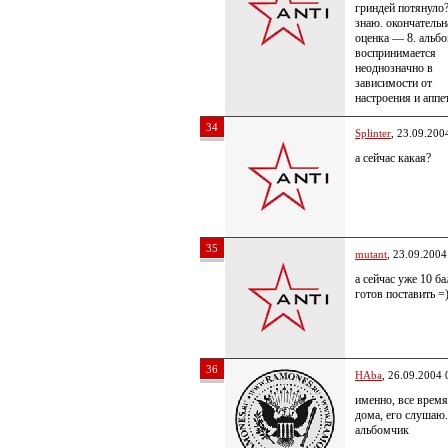
гриндей потянуло?
знаю. окончательн
оценка — 8. альб
воспринимается
неоднозначно в
зависимости от
настроения и аппе
34
Splinter
, 23.09.200
а сейчас какая?
35
mutant
, 23.09.2004
а сейчас уже 10 б
готов поставить =)
36
HAba
, 26.09.2004 
именно, все время
дома, его слушаю.
альбомчик