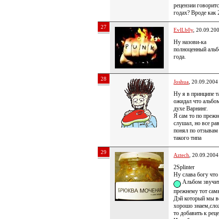
рецензии говорит
годах? Вроде как 
27
EvlLb0y
, 20.09.20
Ну назови-ка
полноценный альб
года.
28
Joshua
, 20.09.2004
Ну я в принципе т
ожидал что альбом
духе Варнинг.
Я сам то по прежн
слушал, но все ра
понял по отзывам
такого типа
29
Aztech
, 20.09.2004
2Splinter
Ну слава богу что
Альбом звучит,
прежнему тот сам
Дэй который мы в
хорошо знаем,сло
то добавить к рец