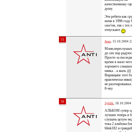
качественному са
душу.
Эти ребята как ср
меня в 1996 году 
case'ом, так с тех 
отпускают
55
Jenn
, 15.10.2004 2
Млин,переслушала
до сих пор радуюс
Просто за последн
время я мало чего
хорошего слышала
панка…а жаль ;(((
Впринципе этот б
практически никог
не разочаровывал
8-чку
56
3yblik
, 18.10.2004
АЛЬБОМ супер од
лучших теперь я б
слушать целую не
тока 2 альбома бл
blink182 и гринде