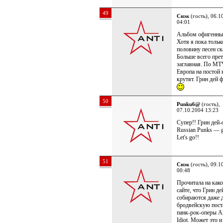
49
Снэк
(гость), 06.1
04:01
Альбом офигенны
Хотя я пока тольк
половину песен ск
Больше всего прет
заглавная. По M
Европа на постой 
крутят. Грин дей ф
50
Punku6@
(гость),
07.10.2004 13:23
Супер!! Грин дей-
Russian Punks — g
Let's go!!
51
Снэк
(гость), 09.1
00:48
Прочитала на как
сайте, что Грин де
собираются даже 
бродвейскую пост
панк-рок-оперы A
Idiot. Может это и