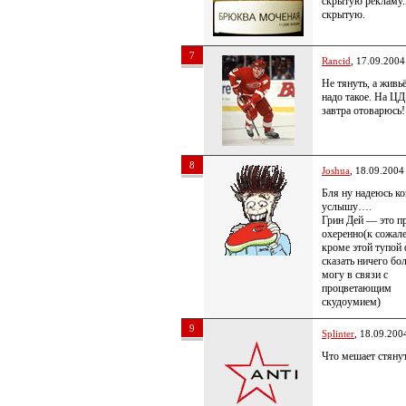
скрытую рекламу.
скрытую.
7
Rancid
, 17.09.2004
Не тянуть, а живь
надо такое. На Ц
завтра отоварюсь!
8
Joshua
, 18.09.2004
Бля ну надеюсь ко
услышу….
Грин Дей — это п
охеренно(к сожал
кроме этой тупой
сказать ничего бо
могу в связи с
процветающим
скудоумием)
9
Splinter
, 18.09.200
Что мешает стяну