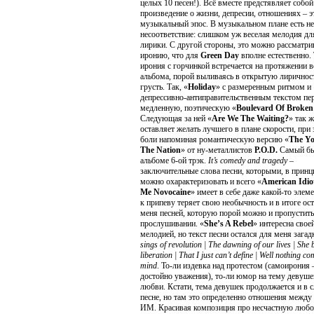
целых 10 песен!). Всё вместе предстявляет собой
произведение о жизни, депресии, отношениях – э
музыкальный эпос. В музыкальном плане есть н
несоответствие: слишком уж веселая мелодия дл
лирики. С другой стороны, это можно рассматри
иронию, что для
Green Day
вполне естественно.
ирония с горчинкой встречается на протяжении в
альбома, порой выливаясь в открытую лиричнос
грусть. Так, «
Holiday
» с размеренным ритмом и
депрессивно-антиправительственным текстом пер
медленную, поэтическую «
Boulevard Of Broke
Следующая за ней «
Are We The Waiting?
» так ж
оставляет желать лучшего в плане скорости, при
боли напоминая романтическую версию «
The Yo
The Nation
» от ну-металлистов
P.O.D.
Самый бы
альбоме 6-ой трэк.
It’s comedy and tragedy
–
заключительные слова песни, которыми, в принц
можно охарактеризовать и всего «
American Idio
Me Novoсaine
» имеет в себе даже какой-то элеме
к припеву теряет свою необычность и в итоге ост
меня песней, которую порой можно и пропустить
прослушивании. «
She’s A Rebel
» интересна свое
мелодией, но текст песни остался для меня загад
sings of revolution | The dawning of our lives | She 
liberation | That I just can’t define | Well nothing co
mind
. То-ли издевка над протестом (самоирония 
достойно уважения), то-ли юмор на тему девуше
любви. Кстати, тема девушек продолжается и в
песне, но там это определенно отношения межд
ИМ. Красивая композиция про несчастную любо