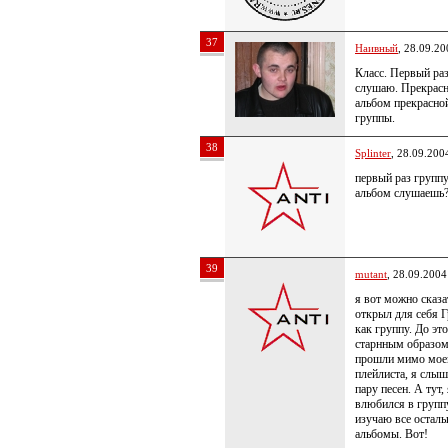
37
Наивный
, 28.09.20
Класс. Первый ра
слушаю. Прекрас
альбом прекрасно
группы.
38
Splinter
, 28.09.200
первый раз групп
альбом слушаешь
39
mutant
, 28.09.2004
я вот можно сказа
открыл для себя 
как группу. До эт
старнным образо
прошли мимо мое
плейлиста, я слыш
пару песен. А тут,
влюбился в группу
изучаю все остал
альбомы. Вот!