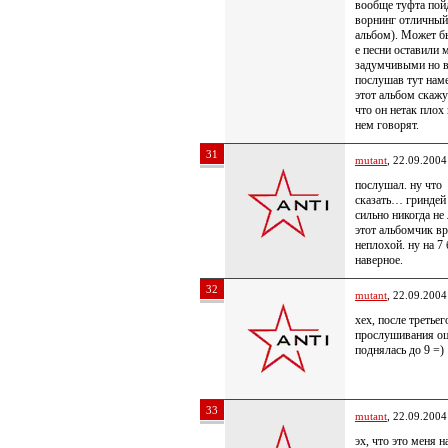
вообще туфта пой
ворнинг отличный
альбом). Может б
е песни оставили 
задумчивыми но в
послушав тут нам
этот альбом скажу
что он нетак плох 
нем говорят.
31
mutant
, 22.09.2004
послушал. ну что
сказать… гриндей
сильно никогда не
этот альбомчик в
неплохой. ну на 7
наверное.
32
mutant
, 22.09.2004
хех, после третьег
прослушивания оц
поднялась до 9 =)
33
mutant
, 22.09.2004
эх, что это меня н