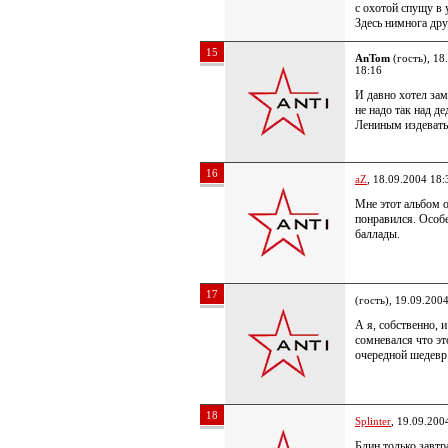
с охотой спущу в 
Здесь нимнога дру
15
AnTom
(гость), 18
18:16
И давно хотел зам
не надо так над д
Лениным издевать
16
aZ
, 18.09.2004 18:
Мне этот альбом 
понравился. Особ
баллады.
17
(гость), 19.09.200
А я, собственно, и
сомневался что эт
очередной шедевр
18
Splinter
, 19.09.200
Блин только завтр