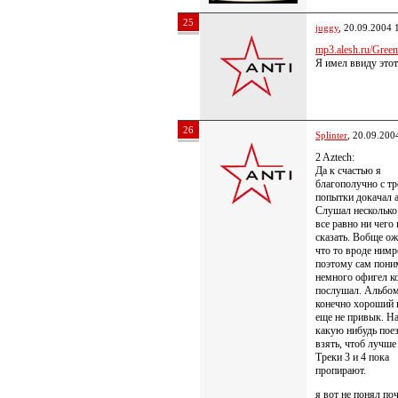
25
juggy
, 20.09.2004 
mp3.alesh.ru/Green
Я имел ввиду этот
26
Splinter
, 20.09.200
2 Aztech:
Да к счастью я
благополучно с тр
попытки докачал 
Слушал несколько 
все равно ни чего
сказать. Вобще о
что то вроде нимр
поэтому сам пони
немного офигел к
послушал. Альбо
конечно хороший 
еще не привык. Н
какую нибудь пое
взять, чтоб лучше
Треки 3 и 4 пока
пропирают.
я вот не понял по