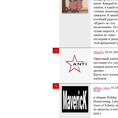
новое. Каждый их
альбом, в какой-т
степени, неповтор
уникален. К наше
всеобщей радости
«Идиот» не стал
исключением. Ост
только надеется, ч
альбом не станет
последним в диск
этой прекрасной
72
N0mED
, 06.02.200
Офигенный альб
постоянно его слу
каждым разом все
цепляет…
Круче всех остал
альбомов.
73
at0mic_joker
, 01.0
03:02
я обажаю Holiday,
Homecoming, Lett
Jesus of Syberia, 
их наизусть со вт
раза )