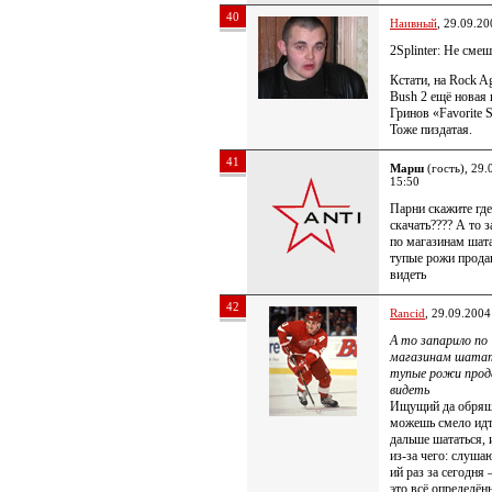
40
Наивный
, 29.09.20
2Splinter: Не смеш
Кстати, на Rock Ag
Bush 2 ещё новая 
Гринов «Favorite 
Тоже пиздатая.
41
Марш
(гость), 29.
15:50
Парни скажите где
скачать???? А то 
по магазинам шата
тупые рожи прода
видеть
42
Rancid
, 29.09.2004
А то запарило по
магазинам шатат
тупые рожи прод
видеть
Ищущий да обрящ
можешь смело ид
дальше шататься, 
из-за чего: слуша
ий раз за сегодня
это всё определён