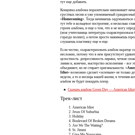
тут еще добавить.
Концовка альбома поразительно напоминает нача
грустных песни и уже упоминаемый грандиозный
«
Homecoming
». Тогда начинаешь задумываться о
тут тебе и кольцевое построение, и несколько гл
героев альбома, и еще о том, что я не могу опре
(моя учительница литературы охарактеризовала
гораздо полнее), а потом просто нажимаешь repea
слушаешь пластинку еще и еще.
Если честно, охарактеризовать альбом вкратце с
несложно, потому что в нем присутствует удиви
целостность: депрессивность лирики, четкие сю
линии и, конечно, мастерство исполнения – все э
объединяет, но не стирает оригинальности. «
Amer
Idiot
» возможно сделает «зеленым» не только ден
недели, а то и месяцы вашей жизни, в течении к
альбом не будет покидать плеер.
Скачать альбом Green Day — American Idiot
Трек-лист
American Idiot
Jesus Of Suburbia
Holiday
Boulevard Of Broken Dreams
Are We The Waiting?
St. Jimmi
Give Me Novocaine