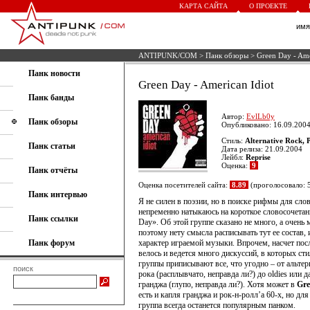
КАРТА САЙТА
О ПРОЕКТЕ
им
ANTIPUNK/COM
>
Панк обзоры
> Green Day - Ame
Панк новости
Green Day - American Idiot
Панк банды
Автор:
EvlLb0y
Панк обзоры
Опубликовано: 16.09.2004
Стиль:
Alternative Rock,
Панк статьи
Дата релиза: 21.09.2004
Лейбл:
Reprise
Оценка:
9
Панк отчёты
Оценка посетителей сайта:
8.89
(проголосовало: 
Панк интервью
Я не силен в поэзии, но в поиске рифмы для сло
непременно натыкаюсь на короткое словосочетан
Панк ссылки
Day». Об этой группе сказано не много, а очень 
поэтому нету смысла расписывать тут ее состав,
Панк форум
характер играемой музыки. Впрочем, насчет пос
велось и ведется много дискуссий, в которых ст
группы приписывают все, что угодно – от альте
поиск
рока (расплывчато, неправда ли?) до oldies или д
гранджа (глупо, неправда ли?). Хотя может в
Gre
есть и капля гранджа и рок-н-ролл’а 60-х, но для
группа всегда останется популярным панком.