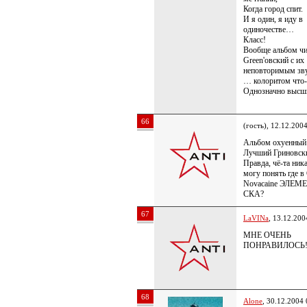
Когда город спит.
И я один, я иду в
одиночестве…
Класс!
Вообще альбом чи
Green'oвский с их
неповторимым зв
… колоритом что
Однозначно высши
66
(гость), 12.12.200
Альбом охуенный
Лучший Гриновск
Правда, чё-та ника
могу понять где в
Novacaine ЭЛЕМ
СКА?
67
LaVINa
, 13.12.200
МНЕ ОЧЕНЬ
ПОНРАВИЛОСЬ!!!!
68
Alone
, 30.12.2004 