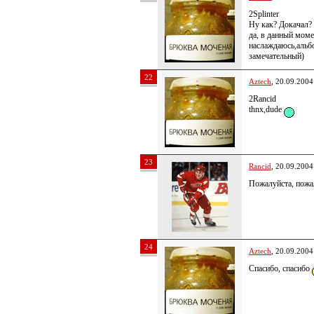
2Splinter
Ну как? Докачал?
да, в данный мом
наслаждаюсь,альб
замечательный)
22
Aztech
, 20.09.2004
2Rancid
thnx,dude
23
Rancid
, 20.09.2004
Пожалуйста, пожа
24
Aztech
, 20.09.2004
Спасибо, спасибо