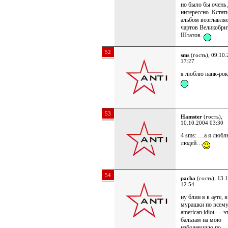
но было бы очень
интерессно. Кстати
альбом возглавляе
чартов Великобри
Штатов.
52
sms
(гость), 09.10
17:27
я люблю панк-ро
53
Hamster
(гость),
10.10.2004 03:30
4 sms: …а я люб
людей…
54
pacha
(гость), 13.
12:54
ну блин я в ауте, 
мурашки по всему
american idiot — э
бальзам на мою
изболевшую по