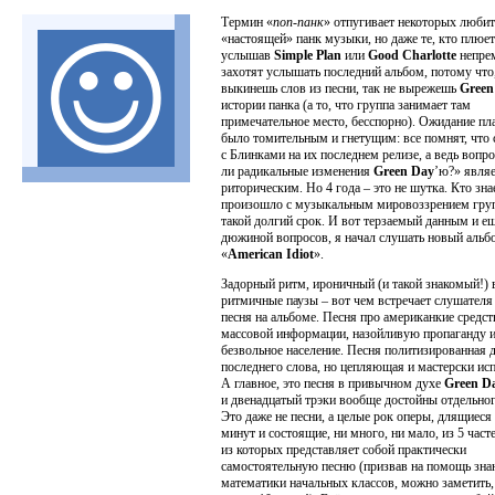
Термин «
поп-панк
» отпугивает некоторых любит
«настоящей» панк музыки, но даже те, кто плюет
услышав
Simple Plan
или
Good Charlotte
непре
захотят услышать последний альбом, потому что,
выкинешь слов из песни, так не вырежешь
Green
истории панка (а то, что группа занимает там
примечательное место, бесспорно). Ожидание пл
было томительным и гнетущим: все помнят, что 
с Блинками на их последнем релизе, а ведь воп
ли радикальные изменения
Green Day
’ю?» являе
риторическим. Но 4 года – это не шутка. Кто знае
произошло с музыкальным мировоззрением гру
такой долгий срок. И вот терзаемый данным и е
дюжиной вопросов, я начал слушать новый альб
«
American Idiot
».
Задорный ритм, ироничный (и такой знакомый!) 
ритмичные паузы – вот чем встречает слушателя
песня на альбоме. Песня про американкие средст
массовой информации, назойливую пропаганду 
безвольное население. Песня политизированная 
последнего слова, но цепляющая и мастерски ис
А главное, это песня в привычном духе
Green D
и двенадцатый трэки вообще достойны отдельног
Это даже не песни, а целые рок оперы, длящиеся 
минут и состоящие, ни много, ни мало, из 5 част
из которых представляет собой практически
самостоятельную песню (призвав на помощь зна
математики начальных классов, можно заметить,