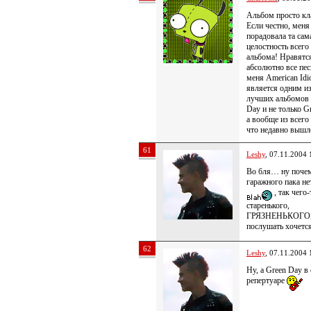
Альбом просто кл
Если честно, меня
порадовала та сам
целостность всего
альбома! Нравятс
абсолютно все пес
меня American Idi
является одним и
лучших альбомов 
Day и не только Gr
а вообще из всего 
что недавно выш
61
Leshy
, 07.11.2004 
Во бля… ну почем
гаражного пака не
, так чего-
старенького,
ГРЯЗНЕНЬКОГО
послушать хочетс
62
Leshy
, 07.11.2004 
Ну, а Green Day в
репертуаре