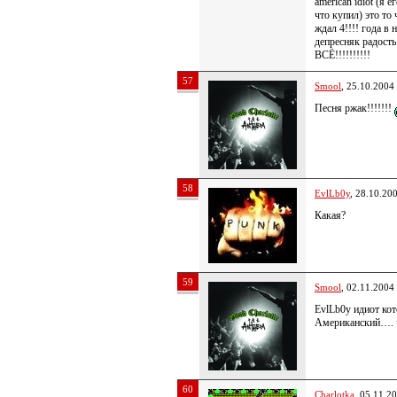
american idiot (я е
что купил) это то 
ждал 4!!!! года в 
депресняк радость
ВСЁ!!!!!!!!!!
57
Smool
, 25.10.2004
Песня ржак!!!!!!!
58
EvlLb0y
, 28.10.20
Какая?
59
Smool
, 02.11.2004
EvlLb0y идиот ко
Американский…. 
60
Charlotka
, 05.11.2