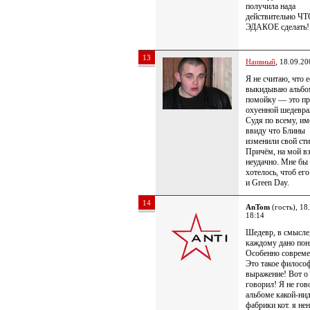
получила нада
действительно Ч
ЭДАКОЕ сделать!
13
Наивный
, 18.09.20
Я не считаю, что е
выкидываю альбо
помойку — это пр
охуенной шедевра
Судя по всему, им
ввиду что Блины
изменили свой сти
Причём, на мой в
неудачно. Мне бы
хотелось, чтоб ег
и Green Day.
14
AnTom
(гость), 18
18:14
Шедевр, в смысле,
каждому дано пон
Особенно соврем
Это такое филосо
выражение! Вот о
говорил! Я не го
альбоме какой-ни
фабрики кот. я не