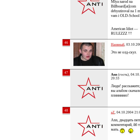
Mlya narod na
Billboard[at]com
debyutiroval na 1 m
vam i OLD-School 
American Idiot —
RULEZZZ !!!
46
Наивный
, 03.10.20
Это не олд-скул.
47
Ann
(гость), 04.10
20:33
Люди! расскажите,
вы альбом скачал
плииииииз!
48
aZ
, 04.10.2004 21:
Ann, двадцать пят
комментарий, йб 
мать.