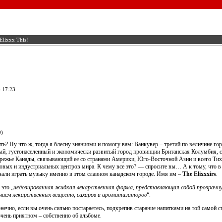
 Elixxx This!
 17:23
9)
ить? Ну что ж, тогда я блесну знаниями и помогу вам: Ванкувер – третий по величине 
ый, густонаселенный и экономически развитый город провинции Британская Колумбия, 
ережье Канады, связывающий ее со странами Америки, Юго-Восточной Азии и всего Тихо
вых и индустриальных центров мира. К чему все это? — спросите вы… А к тому, что в э
ачали играть музыку именно в этом славном канадском городе. Имя им –
The Elixxxirs
.
это „
недозированная жидкая лекарственная форма, представляющая собой прозрачну
ением лекарственных веществ, сахаров и ароматизаторов
“.
онечно, если вы очень сильно постараетесь, подкрепив старание напитками на той самой
очень приятном – собственно об альбоме.