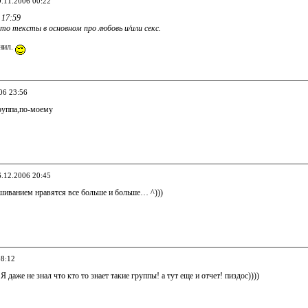
9.11.2006 00:22
 17:59
то тексты в основном про любовь и/или секс.
снил.
06 23:56
руппа,по-моему
6.12.2006 20:45
иванием нравятся все больше и больше… ^)))
08:12
 Я даже не знал что кто то знает такие группы! а тут еще и отчет! пиздос))))