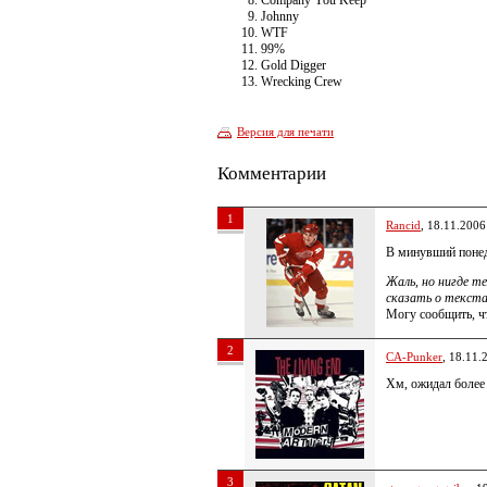
Company You Keep
Johnny
WTF
99%
Gold Digger
Wrecking Crew
Версия для печати
Комментарии
1
Rancid
, 18.11.2006
В минувший понед
Жаль, но нигде те
сказать о текстах
Могу сообщить, чт
2
CA-Punker
, 18.11.
Хм, ожидал более
3