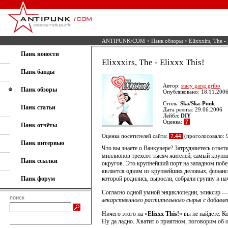
ANTIPUNK/COM
>
Панк обзоры
> Elixxxirs, The -
Панк новости
Elixxxirs, The - Elixxx This!
Панк банды
Автор:
stacy gang gribo
Панк обзоры
Опубликовано: 18.11.2006
Стиль:
Ska/Ska-Punk
Панк статьи
Дата релиза: 29.06.2006
Лейбл:
DIY
Оценка:
7
Панк отчёты
Оценка посетителей сайта:
7.44
(проголосовало: 
Панк интервью
Что вы знаете о Ванкувере? Затрудняетесь ответ
миллионов трехсот тысяч жителей, самый крупн
Панк ссылки
округов. Это крупнейший порт на западном поб
является одним из крупнейших деловых, финансо
Панк форум
которой родились, выросли, собрали группу и н
Согласно одной умной энциклопедии, эликсир — 
поиск
лекарственного растительного сырья с добавл
Ничего этого на «
Elixxx This!
» вы не найдете. К
Ну да ладно. Хватит о приятном, поговорим об 