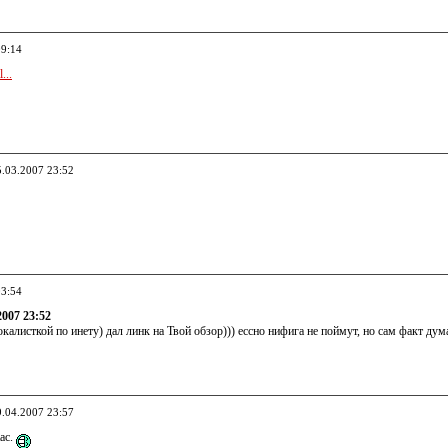
09:14
...
5.03.2007 23:52
03:54
2007 23:52
калисткой по инету) дал линк на Твой обзор))) ессно нифига не поймут, но сам факт дум
9.04.2007 23:57
жас.