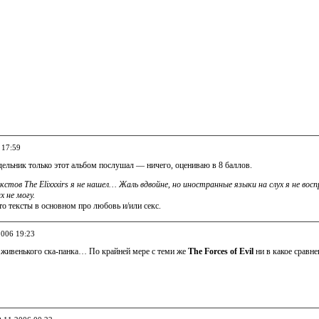
 17:59
ельник только этот альбом послушал — ничего, оцениваю в 8 баллов.
кстов The Elixxxirs я не нашел… Жаль вдвойне, но иностранные языки на слух я не во
 не могу.
о тексты в основном про любовь и/или секс.
2006 19:23
 живенького ска-панка… По крайней мере с теми же
The Forces of Evil
ни в какое сравнен