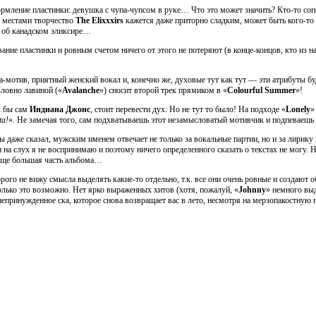
ормление пластинки: девушка с чупа-чупсом в руке… Что это может значить? Кто-то соп
, местами творчество
The Elixxxirs
кажется даже приторно сладким, может быть кого-то 
т об канадском эликсире…
ние пластинки и ровным счетом ничего от этого не потеряют (в конце-концов, кто из нас
а-мотив, приятный женский вокал и, конечно же, духовые тут как тут — эти атрибуты б
Словно лавиной («
Avalanche
») сносит второй трек прямиком в «
Colourful Summer
»!
л бы сам
Индиана Джонс
, стоит перевести дух. Но не тут то было! На подходе «
Lonely
»
ta!
». Не замечая того, сам подхватываешь этот незамысловатый мотивчик и подпеваеш
ы даже сказал, мужским именем отвечает не только за вокальные партии, но и за лирику 
а слух я не воспринимаю и поэтому ничего определенного сказать о текстах не могу. Н
еще большая часть альбома…
ого не вижу смысла выделять какие-то отдельно, т.к. все они очень ровные и создают о
олько это возможно. Нет ярко выраженных хитов (хотя, пожалуй, «
Johnny
» немного выд
 непринужденное ска, которое снова возвращает вас в лето, несмотря на мерзопакостную 