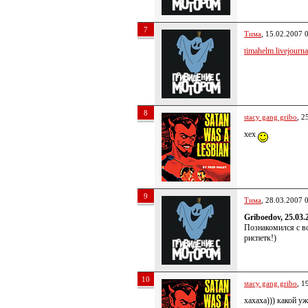
7
Тима
, 15.02.2007 
timahelm.livejournal
8
stacy gang gribo
, 2
хех
9
Тима
, 28.03.2007 
Griboedov, 25.03.
Познакомился с во
риспетк!)
10
stacy gang gribo
, 1
хахаха))) какой у