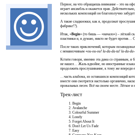
Первое, на что обращаешь внимание – это на оф
играет ансамбль и окажется прав. Действительно
нескольких композиций он благополучно забуде
А такие сладкоежки, как я, продолжат прослушива
фабрике!?).
Итак, «
Begin
» (то бишь — «начало») – лёгкий ск
пластинки и, я думаю, никто не будет против… 
После таких приключений, которым позавидова
с ненавязчивым «
ou-ou-ou! la-da-da-ta! la-da-da-
Кстати говоря, именно эта дама со странным, я б
не нашел… Жаль вдвойне, но иностранные языки н
продолжить прослушивание, к тому же впереди 
…часть альбома, из оставшихся композиций котор
вместе они смотрятся настолько органично, наск
провальных песен. Всё на своем месте. Лёгкое и
Трек-лист
Begin
Avalanche
Colourful Summer
Lonely
Forget About It
Don't Let Us Fade
Easy