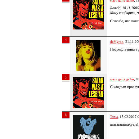
stacy gang gribo
, 1
Rancid, 18.11.2006
Могу сообщить, ч
Спасибо, что поя
4
deMyron
, 21.11.20
Посредственная г
5
stacy gang gribo
, 0
С каждым прослуш
6
Тима
, 15.02.2007 
аааааааааааахуеть!