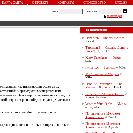
КАРТА САЙТА
О ПРОЕКТЕ
КОНТАКТЫ
СПОНСОРСТВО
ENGLISH
имя
пароль
регистрация
15 последних
Паразиты – Прости меня
//
Rancid
Тараканы! — Сколько Денег у
Бога? [EP]
// 147
Kissy Kamikaze — Demo
//
budil
Fenix TX — Lechuza
// Miles
MxPx — Secret Weapon
//
Miles
Dropkick Murphys — The
город Канады, насчитывающий более двух
Meanest Of Times
// Rancid
состоящий из тринадцати муниципальных
Бензобак – Monsters Return
//
го океана. Ванкувер – современный город: он
Ксения Липкина
той рецензии речь пойдет о группе, участники
Witches With Dicks — Manual
// singledai
ю смесь спиртоводных извлечений из
Привидение с Мотором –
Тупые Песни
// Rancid
Привидение с Мотором –
 спиртоводной основе, то вы отыщите и не такое…
Тупые Песни
// Dryundel