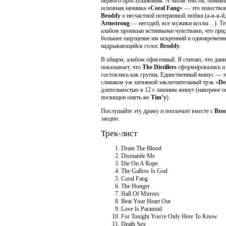
первого прослушивания. А читая тексты, понима
основная начинка «
Coral Fang
» — это повество
Broddy
о несчастной потерянной любви (а-я-я-й
Armstrong
— негодяй, все мужики козлы…). Т
альбом пронизан истинными чувствами, что при
большее ощущение им искренний и одновременн
надрывающийся голос
Broddy
.
В общем, альбом офигенный. Я считаю, что данн
показывает, что
The Distillers
сформировались и
состоялись как группа. Единственный минус — э
слишком уж затяжной заключительный трэк «
De
длительностью в 12 с лишним минут (наверное о
посвящен опять же
Tim’y
).
Послушайте эту драму и поплачьте вместе с
Bro
заодно.
Трек-лист
Drain The Blood
Dismantle Me
Die On A Rope
The Gallow Is God
Coral Fang
The Hunger
Hall Of Mirrors
Beat Your Heart Out
Love Is Paranoid
For Tonight You're Only Here To Know
Death Sex