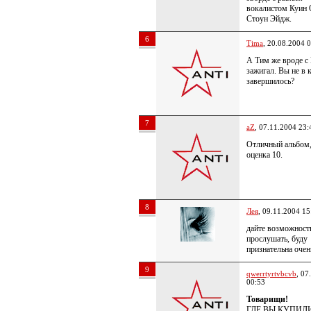
вокалистом Куин 
Стоун Эйдж.
6
Tima
, 20.08.2004 
А Тим же вроде с
зажигал. Вы не в 
завершилось?
7
aZ
, 07.11.2004 23:
Отличный альбом
оценка 10.
8
Лея
, 09.11.2004 15
дайте возможност
прослушать, буду
признательна очен
9
qwerrtyrtvbcvb
, 07
00:53
Товарищи!
ГДЕ ВЫ КУПИЛ