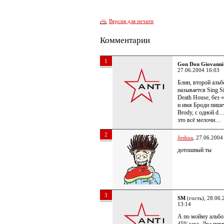
Версия для печати
Комментарии
1
Gon Don Giovanni
27.06.2004 16:03
Блин, второй аль
называется Sing S
Death House, без «
и имя Броди пише
Brody, с одной d
это всё мелочи…
2
Joshua
, 27.06.2004
дотошный ты
3
SM
(гость), 28.06.
13:14
А по мойму альбо