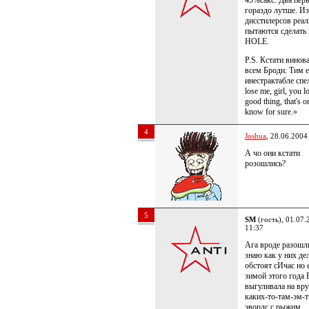
45%сакс. Два пер
гораздо лутше. Из
дисстилерсов реал
пытаются сделать
HOLE.
P.S. Кстати винов
всем Броди. Тим 
инестрактабле спел
lose me, girl, you l
good thing, that's o
know for sure.»
4
Joshua
, 28.06.2004
А чо они кстати
розошлись?
5
SM
(гость), 01.07.
11:37
Ага вроде разошл
знаю как у них де
обстоят сИчас но 
зимой этого года 
выгуливала на вр
каких-то-там-эм-т
эвордс с рыжим