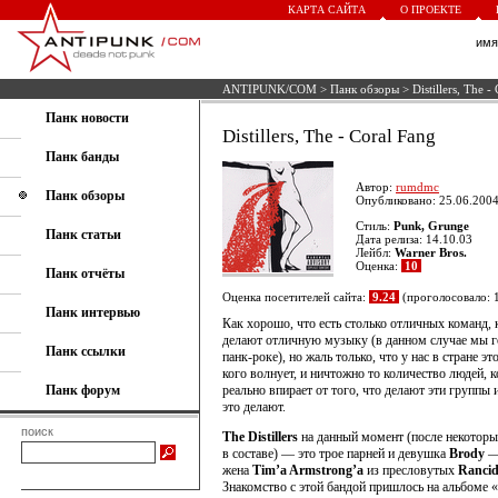
КАРТА САЙТА
О ПРОЕКТЕ
им
ANTIPUNK/COM
>
Панк обзоры
> Distillers, The -
Панк новости
Distillers, The - Coral Fang
Панк банды
Автор:
rumdmc
Панк обзоры
Опубликовано: 25.06.2004
Стиль:
Punk, Grunge
Панк статьи
Дата релиза: 14.10.03
Лейбл:
Warner Bros.
Оценка:
10
Панк отчёты
Оценка посетителей сайта:
9.24
(проголосовало: 
Панк интервью
Как хорошо, что есть столько отличных команд,
делают отличную музыку (в данном случае мы 
Панк ссылки
панк-роке), но жаль только, что у нас в стране эт
кого волнует, и ничтожно то количество людей, 
Панк форум
реально впирает от того, что делают эти группы 
это делают.
поиск
The Distillers
на данный момент (после некотор
в составе) — это трое парней и девушка
Brody
—
жена
Tim’a Armstrong’a
из пресловутых
Ranci
Знакомство с этой бандой пришлось на альбоме «