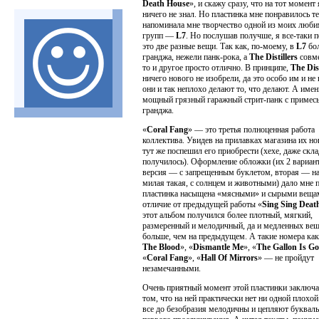
Death House
», и скажу сразу, что на тот момент 
ничего не знал. Но пластинка мне понравилось те
напоминала мне творчество одной из моих люб
групп —
L7
. Но послушав получше, я все-таки п
это две разные вещи. Так как, по-моему, в
L7
бо
гранджа, нежели панк-рока, а
The Distillers
совм
то и другое просто отлично. В принципе,
The Dist
ничего нового не изобрели, да это особо им и не 
они и так неплохо делают то, что делают. А имен
мощный грязный гаражный стрит-панк с примес
гранджа.
«
Coral Fang
» — это третья полноценная работа
коллектива. Увидев на прилавках магазина их н
тут же поспешил его приобрести (хехе, даже скл
получилось). Оформление обложки (их 2 вариант
версия — с запрещенным буклетом, вторая — на
милая такая, с солнцем и животными) дало мне п
пластинка насыщена «мясными» и сырыми веща
отличие от предыдущей работы «
Sing Sing Deat
этот альбом получился более плотный, мягкий,
размеренный и мелодичный, да и медленных ве
больше, чем на предыдущем. А такие номера как
The Blood
», «
Dismantle Me
», «
The Gallon Is G
«
Coral Fang
», «
Hall Of Mirrors
» — не пройдут
незамечанными.
Очень приятный момент этой пластинки заключа
том, что на ней практически нет ни одной плохо
все до безобразия мелодичны и цепляют букваль