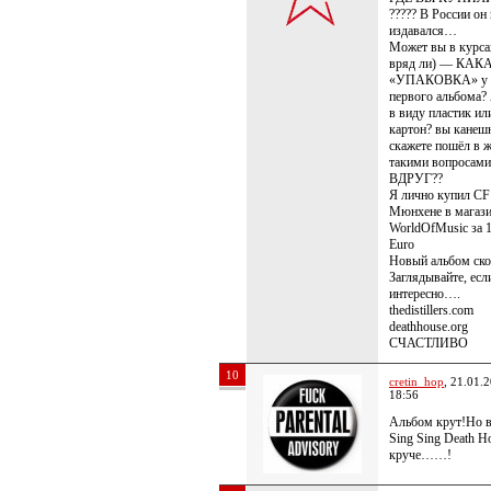
????? В России он 
издавался…
Может вы в курса
вряд ли) — КАК
«УПАКОВКА» у 
первого альбома?
в виду пластик ил
картон? вы канеш
скажете пошёл в ж
такими вопросами
ВДРУГ??
Я лично купил CF
Мюнхене в магаз
WorldOfMusic за 
Euro
Новый альбом ск
Заглядывайте, есл
интересно….
thedistillers.com
deathhouse.org
СЧАСТЛИВО
10
cretin_hop
, 21.01.
18:56
Альбом крут!Но 
Sing Sing Death H
круче……!