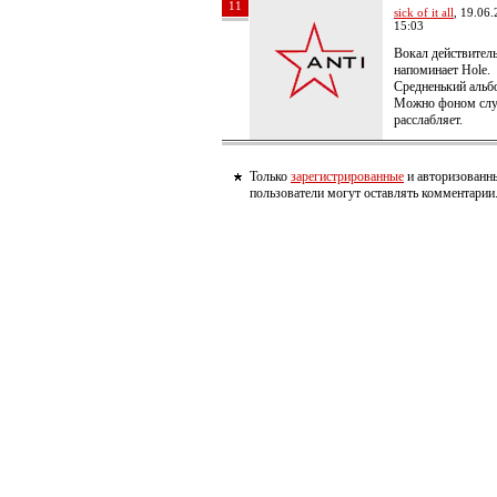
11
sick of it all
, 19.06
15:03
Вокал действител
напоминает Hole.
Средненький альб
Можно фоном слу
расслабляет.
Только
зарегистрированные
и авторизованн
пользователи могут оставлять комментарии