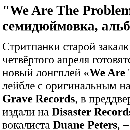
"We Are The Proble
семидюймовка, альб
Стритпанки старой закал
четвёртого апреля готовя
новый лонгплей «
We Are 
лейбле с оригинальным н
Grave Records
, в преддв
издали на
Disaster Record
вокалиста
Duane Peters
, 