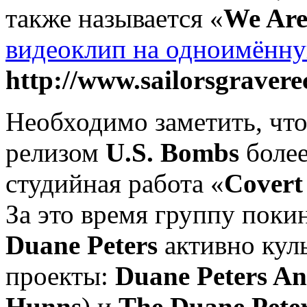
также называется «
We Are
видеоклип на одноимённ
http://www.sailorsgraver
Необходимо заметить, что
релизом
U.S. Bombs
более
студийная работа «
Covert
За это время группу поки
Duane Peters
активно кул
проекты:
Duane Peters A
Hunns
) и
The Duane Pete