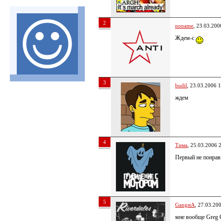
2
noname
, 23.03.200
Ждем-с
3
budil
, 23.03.2006 
ждем
4
Тима
, 25.03.2006 
Первый не понрав
5
GangstA
, 27.03.20
мне вообще Greg G