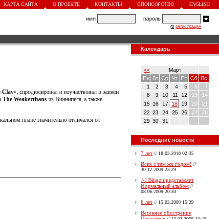
КАРТА САЙТА
О ПРОЕКТЕ
КОНТАКТЫ
СПОНСОРСТВО
ENGLISH
имя
пароль
регистрация
Календарь
<<
Март
Пн
Вт
Ср
Чт
Пт
Сб
Вс
1
2
3
4
5
6
7
 Clay
», спродюсировал и поучаствовал в записи
8
9
10
11
12
13
14
а
The Weakerthans
из Виннипега, а также
15
16
17
18
19
20
21
22
23
24
25
26
27
28
ыкальном плане значительно отличался от
29
30
31
Последние новости
7 лет
//
18.03.2010 02:35
Всех с тем же годом!
//
30.12.2009 23:29
J-J Bingz представляет
Нормальный альбом
//
08.06.2009 20:30
6 лет
//
15.03.2009 15:29
Весеннее обострение
Паразитов
//
13.03.2009 13:45