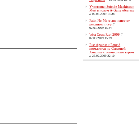
Участники Suicide Machines и
Mest в новом A-Gang обличье
//
02.03.2009 15:38
Faith No More анонсируют
реюнион и тур
//
02.03.2009 15:34
West Coast Riot 2009
//
02.03.2009 15:29
Rise Against и Rancid
прокатятся по Северной
Америке с совместным туром
//
25.02.2009 22:10