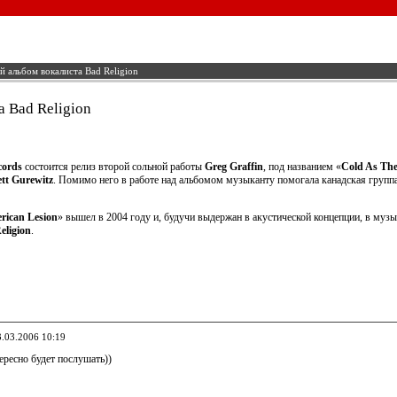
 альбом вокалиста Bad Religion
 Bad Religion
cords
состоится релиз второй сольной работы
Greg Graffin
, под названием «
Cold As The
ett Gurewitz
. Помимо него в работе над альбомом музыканту помогала канадская групп
rican Lesion
» вышел в 2004 году и, будучи выдержан в акустической концепции, в муз
eligion
.
3.03.2006 10:19
ересно будет послушать))