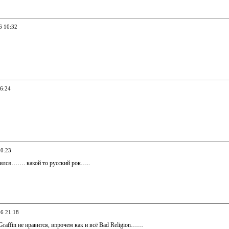
6 10:32
16:24
20:23
ился……. какой то русский рок…..
06 21:18
raffin не нравится, впрочем как и всё Вad Religion……