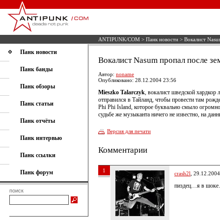
ANTIPUNK/COM
>
Панк новости
> Вокалист Nasu
Панк новости
Вокалист Nasum пропал после зе
Панк банды
Автор:
noname
Опубликовано: 28.12.2004 23:56
Панк обзоры
Mieszko Talarczyk
, вокалист шведской хардкор
отправился в Тайланд, чтобы провести там рожде
Панк статьи
Phi Phi Island, которое буквально смыло огромн
судьбе же музыканта ничего не известно, на дан
Панк отчёты
Версия для печати
Панк интервью
Комментарии
Панк ссылки
1
Панк форум
crash2l
, 29.12.2004
пиздец…я в шоке
поиск