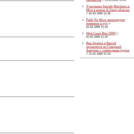
Участники Suicide Machines и
Mest в новом A-Gang обличье
//
02.03.2009 15:38
Faith No More анонсируют
реюнион и тур
//
02.03.2009 15:34
West Coast Riot 2009
//
02.03.2009 15:29
Rise Against и Rancid
прокатятся по Северной
Америке с совместным туром
//
25.02.2009 22:10