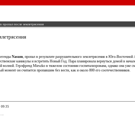
m пропал после землетрясения
млетрясения
 легенды
Nasum
, пропал в результате разрушительного землетрясения в Юго-Восточной 
ственские каникулы и встретить Новый Год. Пара планировала вернуться домой в начале
ой волной. Герлфренд Mieszko в тяжелом состоянии госпитализрована, однако она уже с
ный момент он считается пропавшим без вести, как и около 800 его соотечественников.
 09:35
….