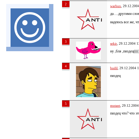
2
warbux
, 29.12.200
да….другими слов
надеюсь все же, ч
3
sekir
, 29.12.2004 1
ну ,бля ,пиздец((((
4
budil
, 29.12.2004 
пиздец
5
mutant
, 29.12.2004
пиздец что? что э