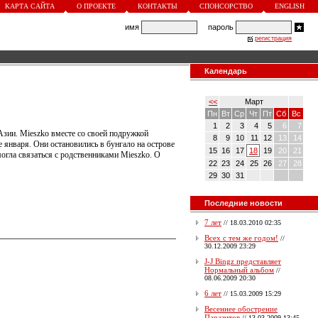
КАРТА САЙТА
О ПРОЕКТЕ
КОНТАКТЫ
СПОНСОРСТВО
ENGLISH
имя
пароль
регистрация
Календарь
<<
Март
Пн
Вт
Ср
Чт
Пт
Сб
Вс
1
2
3
4
5
6
7
Азии. Mieszko вместе со своей подружкой
8
9
10
11
12
13
14
 января. Они остановились в бунгало на острове
15
16
17
18
19
20
21
могла связаться с родственниками Mieszko. О
22
23
24
25
26
27
28
29
30
31
Последние новости
7 лет
//
18.03.2010 02:35
Всех с тем же годом!
//
30.12.2009 23:29
J-J Bingz представляет
Нормальный альбом
//
08.06.2009 20:30
6 лет
//
15.03.2009 15:29
Весеннее обострение
Паразитов
//
13.03.2009 13:45