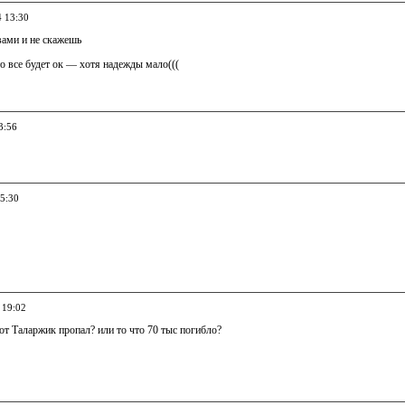
4 13:30
ами и не скажешь
то все будет ок — хотя надежды мало(((
3:56
15:30
 19:02
тот Таларжик пропал? или то что 70 тыс погибло?