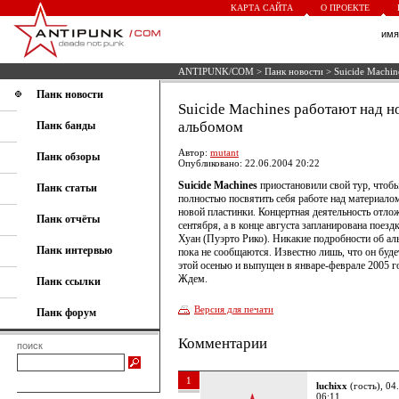
КАРТА САЙТА
О ПРОЕКТЕ
им
ANTIPUNK/COM
>
Панк новости
> Suicide Machi
Панк новости
Suicide Machines работают над 
альбомом
Панк банды
Автор:
mutant
Панк обзоры
Опубликовано: 22.06.2004 20:22
Suicide Machines
приостановили свой тур, чтоб
Панк статьи
полностью посвятить себя работе над материало
новой пластинки. Концертная деятельность отло
Панк отчёты
сентября, а в конце августа запланирована поездк
Хуан (Пуэрто Рико). Никакие подробности об ал
Панк интервью
пока не сообщаются. Известно лишь, что он буде
этой осенью и выпущен в январе-феврале 2005 г
Ждем.
Панк ссылки
Версия для печати
Панк форум
Комментарии
поиск
1
luchixx
(гость), 04
06:11