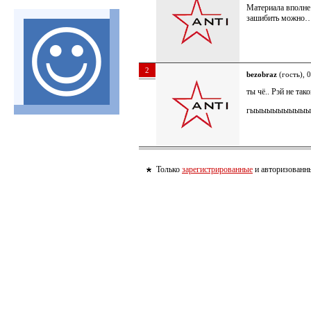
Материала вполне 
зашибить можно
2
bezobraz
(гость), 
ты чё.. Рэй не та
гыыыыыыыыыы
Только
зарегистрированные
и авторизованны