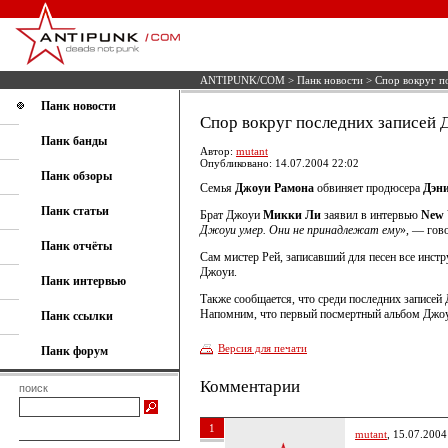
ANTIPUNK/COM
>
Панк новости
> Спор вокруг п
Панк новости
Спор вокруг последних записей
Панк банды
Автор:
mutant
Опубликовано: 14.07.2004 22:02
Панк обзоры
Семья
Джоуи Рамона
обвиняет продюсера
Дэни
Панк статьи
Брат Джоуи
Микки Ли
заявил в интервью
New 
Джоуи умер. Они не принадлежат ему
», — гов
Панк отчёты
Сам мистер Рей, записавший для песен все инстр
Джоуи.
Панк интервью
Также сообщается, что среди последних записей
Напомним, что первый посмертный альбом Джоу
Панк ссылки
Версия для печати
Панк форум
Комментарии
поиск
1
mutant
, 15.07.2004