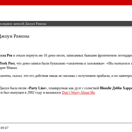
оследних записей Джоуи Рамона
 Джоуи Рамона
эла Рея
в отказе вернуть им 16 демо-песен, записанных бывшим фронтменом легенда
York Post
, что демо-записи были буквально «захвачены в заложники». «
Мы пытаемся за
орит Микки.
ументы, сказал, что его действия никак не связаны с получением прибыли, и он заинтер
 Джоуи была песня «
Party Line
», планируемая как дуэт с солисткой
Blondie Дэбби Харр
и был выпущен в 2002 году и назывался
Don’t Worry About Me
.
 09:07