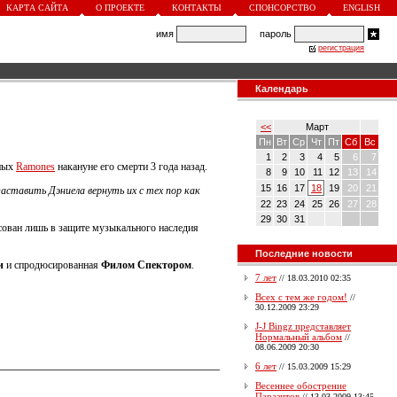
КАРТА САЙТА
О ПРОЕКТЕ
КОНТАКТЫ
СПОНСОРСТВО
ENGLISH
имя
пароль
регистрация
Календарь
<<
Март
Пн
Вт
Ср
Чт
Пт
Сб
Вс
1
2
3
4
5
6
7
рных
Ramones
накануне его смерти 3 года назад.
8
9
10
11
12
13
14
15
16
17
18
19
20
21
ставить Дэниела вернуть их с тех пор как
22
23
24
25
26
27
28
29
30
31
есован лишь в защите музыкального наследия
Последние новости
и
и спродюсированная
Филом Спектором
.
7 лет
//
18.03.2010 02:35
Всех с тем же годом!
//
30.12.2009 23:29
J-J Bingz представляет
Нормальный альбом
//
08.06.2009 20:30
6 лет
//
15.03.2009 15:29
Весеннее обострение
Паразитов
//
13.03.2009 13:45