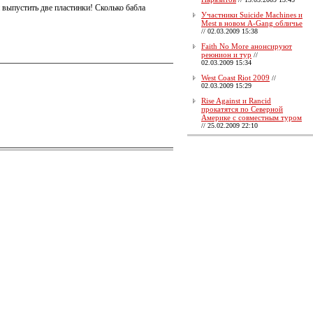
 выпустить две пластинки! Сколько бабла
Участники Suicide Machines и
Mest в новом A-Gang обличье
//
02.03.2009 15:38
Faith No More анонсируют
реюнион и тур
//
02.03.2009 15:34
West Coast Riot 2009
//
02.03.2009 15:29
Rise Against и Rancid
прокатятся по Северной
Америке с совместным туром
//
25.02.2009 22:10