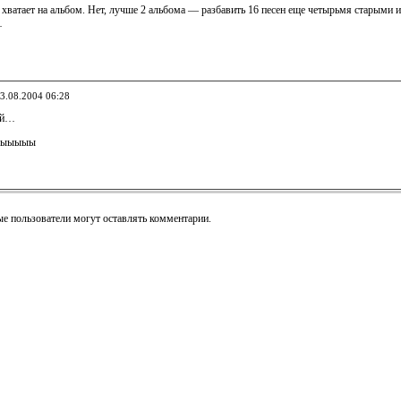
хватает на альбом. Нет, лучше 2 альбома — разбавить 16 песен еще четырьмя старыми и
…
03.08.2004 06:28
кой…
ыыыыыы
е пользователи могут оставлять комментарии.