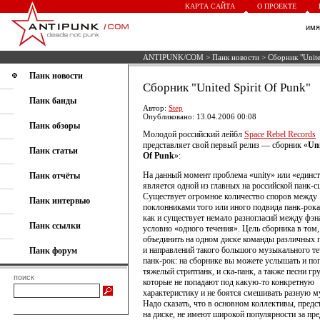
КАРТА САЙТА
О ПРОЕКТЕ
им
ANTIPUNK/COM
>
Панк новости
> Сборник "Unite
Панк новости
Сборник "United Spirit Of Punk"
Панк банды
Автор:
Step
Опубликовано: 13.04.2006 00:08
Панк обзоры
Молодой российский лейбл
Space Rebel Records
представляет свой первый релиз — сборник «
Uni
Панк статьи
Of Punk
»:
На данный момент проблема «unity» или «единс
Панк отчёты
является одной из главных на российской панк-сц
Существует огромное количество споров между
Панк интервью
поклонниками того или иного подвида панк-рока
как и существует немало разногласий между фэ
Панк ссылки
условно «одного течения». Цель сборника в том
объединить на одном диске команды различных 
и направлений такого большого музыкального те
Панк форум
панк-рок: на сборнике вы можете услышать и поп
тяжелый стритпанк, и ска-панк, а также песни гр
поиск
которые не попадают под какую-то конкретную
характеристику и не боятся смешивать разную м
Надо сказать, что в основном коллективы, пред
на диске, не имеют широкой популярности за пр