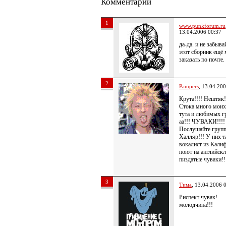
Комментарии
1
www.punkforum.ru
13.04.2006 00:37
да-да. и не забыва
этот сборник ещё
заказать по почте.
2
Pampers
, 13.04.20
Крута!!!! Нештяк!
Стока много моих
тута и любимых гр
аа!!! ЧУВАКИ!!!!
Послушайте груп
Халляр!!! У них т
вокалист из Кали
поют на английскл
пиздатые чуваки!!
3
Тима
, 13.04.2006 
Риспект чувак!
молодчина!!!