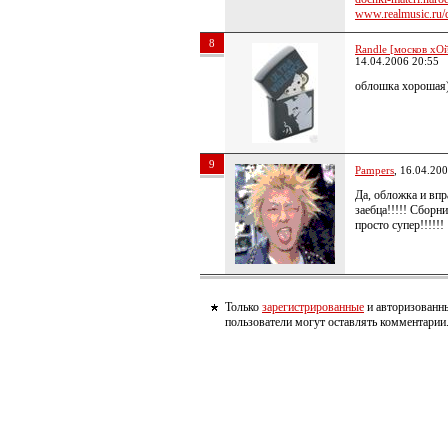
www.realmusic.ru/d
8
Randle [москов хОй
14.04.2006 20:55
облошка хорошая)
9
Pampers
, 16.04.20
Да, обложка и вп
заебца!!!!! Сборн
просто супер!!!!!!
Только
зарегистрированные
и авторизованн
пользователи могут оставлять комментарии