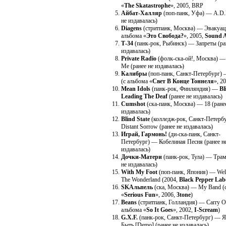
«
The Skatastrophe
», 2005, BRP
Айбат-Халляр
(поп-панк, Уфа) — A.D.
не издавалась)
Diagens
(стритпанк, Москва) — Эвакуац
альбома «
Это Свобода?
», 2005,
Sound 
Т-34
(панк-рок, Рыбинск) — Запреты (ра
издавалась)
Private Radio
(фолк-ска-ой!, Москва) —
Me (ранее не издавалась)
Калибры
(поп-панк, Санкт-Петербург)
(с альбома «
Свет В Конце Тоннеля
», 2
Mean Idols
(панк-рок, Финляндия) —
Bl
Leading The Deaf
(ранее не издавалась)
Cumshot
(ска-панк, Москва) — 18 (ране
издавалась)
Blind State
(колледж-рок, Санкт-Петерб
Distant Sorrow (ранее не издавалась)
Играй, Гармонь!
(ди-ска-панк, Санкт-
Петербург) — Кобелиная Песня (ранее н
издавалась)
Дочки-Матери
(панк-рок, Тула) — Трам
не издавалась)
With My Foot
(поп-панк, Япония) — We
The Wonderland (2004,
Black Pepper Lab
SKAльпель
(ска, Москва) — My Band (
«
Serious Fun
», 2006,
3tone
)
Beans
(стритпанк, Голландия) — Carry O
альбома «
So It Goes
», 2002,
I-Scream
)
G.X.F.
(панк-рок, Санкт-Петербург) — 
Быть [Demo] (ранее не издавалась)