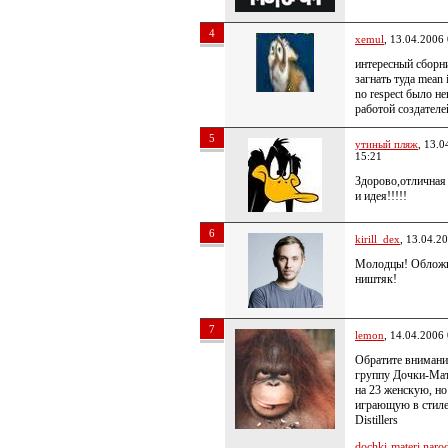
4
xemul
, 13.04.2006
интересный сборн
загнать туда mean 
no respect было н
работой создателе
5
утиный пляж
, 13.0
15:21
Здорово,отличная
и идея!!!!!
6
kirill_dex
, 13.04.2
Молодцы! Облож
ништяк!
7
lemon
, 14.04.2006
Обратите внимани
группу Дочки-Ма
на 23 женскую, но
играющую в стил
Distillers
dochki-materi.narod