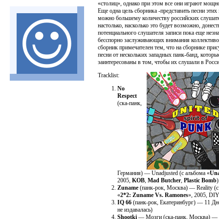
«столиц», однако при этом все они играют мощно
Еще одна цель сборника -представить песни этих
можно большему количеству российских слушат
настолько, насколько это будет возможно, донест
потенциального слушателя записи пока еще незн
бесспорно заслуживающих внимания коллективо
сборник примечателен тем, что на сборнике при
песни от нескольких западных панк-банд, которы
заинтересованы в том, чтобы их слушали в Росси
Tracklist:
No
Respect
(ска-панк,
Германия) — Unadjusted (с альбома «
Una
2005,
KOB
,
Mad Butcher
,
Plastic Bomb
)
Zuname
(панк-рок, Москва) — Reality (с
«
2*2: Zuname Vs. Ramones
», 2005, DIY
IQ 66
(панк-рок, Екатеринбург) — 11 Дн
не издавалась)
Shootki
— Мозги (ска-панк, Москва) — 