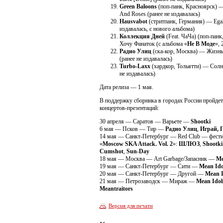
Green Baloons
(поп-панк, Красноярск) 
And Roses (ранее не издавалась)
Hausvabot
(стритпанк, Германия) — Egal
издавалась, с нового альбома)
Коллекция Дней
(Feat. ЧаЧа) (поп-пан
Хочу Фанаток (c альбома «
Не В Моде
», 
Радио Улиц
(ска-кор, Москва) — Жизнь
(ранее не издавалась)
Turbo-Laxx
(хардкор, Тольятти) — Солн
не издавалась)
Дата релиза — 1 мая.
В поддержку сборника в городах России пройдет
концертов-презентаций:
30 апреля — Саратов — Варьете —
Shootki
6 мая — Псков — Тир —
Радио Улиц
,
Играй, 
14 мая — Санкт-Петербург — Red Club — фести
«
Moscow SKA Attack. Vol. 2
»:
ШЛЮЗ
,
Shootki
Cumshot
,
Sun-Day
18 мая — Москва — Art Garbage/Запасник —
Me
19 мая — Санкт-Петербург — Сити —
Mean Ido
20 мая — Санкт-Петербург — Другой —
Mean I
21 мая — Петрозаводск — Мираж —
Mean Idol
Meantraitors
Версия для печати