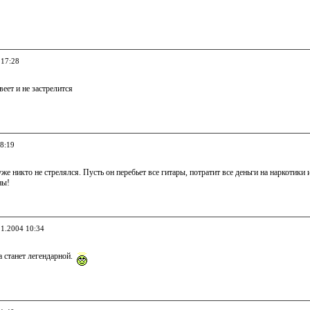
 17:28
еет и не застрелится
08:19
уже никто не стрелялся. Пусть он перебьет все гитары, потратит все деньги на наркотик
ны!
11.2004 10:34
а станет легендарной.