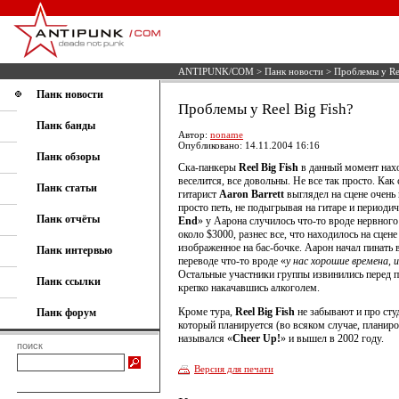
ANTIPUNK/COM
>
Панк новости
> Проблемы у Ree
Панк новости
Проблемы у Reel Big Fish?
Панк банды
Автор:
noname
Опубликовано: 14.11.2004 16:16
Панк обзоры
Ска-панкеры
Reel Big Fish
в данный момент нах
веселится, все довольны. Не все так просто. Ка
Панк статьи
гитарист
Aaron Barrett
выглядел на сцене очень
просто петь, не подыгрывая на гитаре и периоди
Панк отчёты
End
» у Аарона случилось что-то вроде нервного
около $3000, разнес все, что находилось на сце
изображенное на бас-бочке. Аарон начал пинать в
Панк интервью
переводе что-то вроде «
у нас хорошие времена, 
Остальные участники группы извинились перед п
Панк ссылки
крепко накачавшись алкоголем.
Кроме тура,
Reel Big Fish
не забывают и про сту
Панк форум
который планируется (во всяком случае, планир
назывался «
Cheer Up!
» и вышел в 2002 году.
поиск
Версия для печати