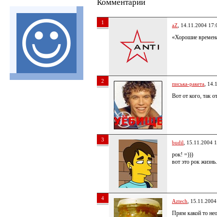
Комментарии
1
aZ
, 14.11.2004 17:
«Хорошие времена
2
писька-ракета
, 14.
Вот от кого, так о
3
budil
, 15.11.2004 
рок! =)))
вот это рок жизнь
4
Aztech
, 15.11.2004
Прям какой то не