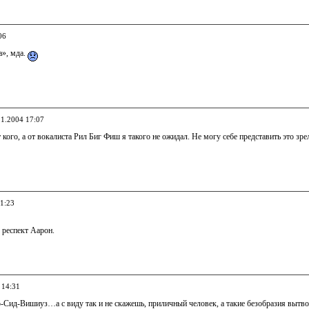
06
», мда.
11.2004 17:07
т кого, а от вокалиста Рил Биг Фиш я такого не ожидал. Не могу себе представить это зр
11:23
. респект Аарон.
 14:31
о-Сид-Вишиуз…а с виду так и не скажешь, приличный человек, а такие безобразия вытв