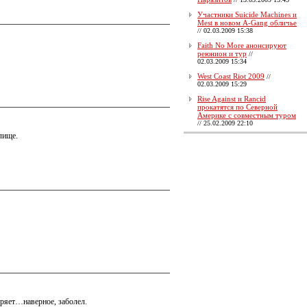
Участники Suicide Machines и
Mest в новом A-Gang обличье
//
02.03.2009 15:38
Faith No More анонсируют
реюнион и тур
//
02.03.2009 15:34
West Coast Riot 2009
//
02.03.2009 15:29
Rise Against и Rancid
прокатятся по Северной
Америке с совместным туром
//
25.02.2009 22:10
елище.
оряет…наверное, заболел.