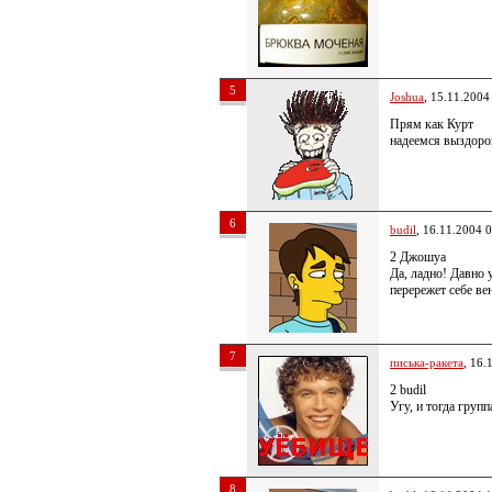
5
Joshua
, 15.11.2004
Прям как Курт
надеемся выздоров
6
budil
, 16.11.2004 
2 Джошуа
Да, ладно! Давно 
перережет себе ве
7
писька-ракета
, 16.
2 budil
Угу, и тогда групп
8