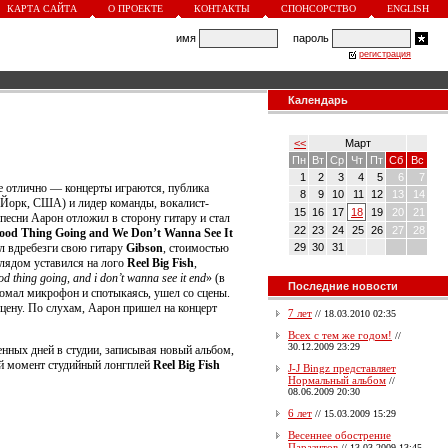
КАРТА САЙТА
О ПРОЕКТЕ
КОНТАКТЫ
СПОНСОРСТВО
ENGLISH
имя
пароль
регистрация
Календарь
<<
Март
Пн
Вт
Ср
Чт
Пт
Сб
Вс
1
2
3
4
5
6
7
се отлично — концерты играются, публика
8
9
10
11
12
13
14
ю-Йорк, США) и лидер команды, вокалист-
15
16
17
18
19
20
21
песни Аарон отложил в сторону гитару и стал
22
23
24
25
26
27
28
ood Thing Going and We Don’t Wanna See It
ил вдребезги свою гитару
Gibson
, стоимостью
29
30
31
глядом уставился на лого
Reel Big Fish
,
 thing going, and i don’t wanna see it end
» (в
Последние новости
зломал микрофон и спотыкаясь, ушел со сцены.
сцену. По слухам, Аарон пришел на концерт
7 лет
//
18.03.2010 02:35
Всех с тем же годом!
//
30.12.2009 23:29
нных дней в студии, записывая новый альбом,
ный момент студийный лонгплей
Reel Big Fish
J-J Bingz представляет
Нормальный альбом
//
08.06.2009 20:30
6 лет
//
15.03.2009 15:29
Весеннее обострение
Паразитов
//
13.03.2009 13:45