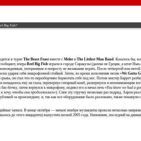
l Big Fish?
одятся в турне
The Beast Feast
вместе с
Melee
и
The Littlest Man Band
. Казалось бы, в
к сообщают, вчера
Reel Big Fish
играли в городе Сиракузы (далеко не Греция, а штат Нь
 изможденным, потерянным и попросту не желавшим играть. После четвертой или пятой 
чески ударяя себя микрофонной стойкой. Затем, во время исполнения песни «
We Gotta G
 срыва, он стал что-то неразборчиво бормотать себе под нос. Потом мистер Баррет разб
не и попадалось ему на глаза, перевернул гитарный комб, развернулся и непонимающим вз
 бас-бочку, затем вернулся к микрофону, поднял его и начал петь «
You know we had a good
и я хочу, чтобы они продолжались
»). Спев эту стручку несколько раз подряд, Аарон ра
убликой за происшедшее, и, так как все оборудование было разломано, также покинули 
дийные записи. В конце октября — начале ноября музыканты провели несколько напряже
овалось до этого инцидента) выпустить весной 2005 года. Напомним, последний на дан