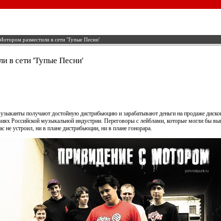
Мотором разместили в сети 'Тупые Песни'
и в сети 'Тупые Песни'
музыканты получают достойную дистрибьюцию и зарабатывают деньги на продаже дисков
иях Российской музыкальной индустрии. Переговоры с лейблами, которые могли бы выпу
с не устроил, ни в плане дистрибьюции, ни в плане гонорара.