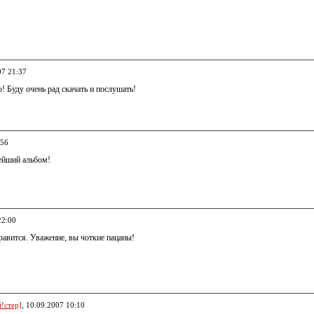
07 21:37
! Буду очень рад скачать и послушать!
:56
нейший альбом!
22:00
равится. Уважение, вы чоткие пацаны!
!стер]
, 10.09.2007 10:10