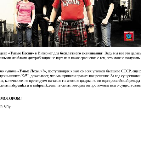
девр «
Тупые Песни
» в Интернет для
бесплатного скачивания
! Ведь мы все это делаем
енными лейблами дистрибьюция не идет не в какое сравнение с тем, что можно получить
но купить «
Тупые Песни
»?», поступающих к нам со всех уголков бывшего СССР, еще р
 трэш-шапито КАЧ, доказывает, что мы приняли правильное решение. За год существован
 Мы, конечно же, не претендуем на такие гигантские цифры, но ни один российский рекорд 
 сайты
nskpunk.ru
и
antipunk.com
, те сайты, которые на протяжение всего существов
 МОТОРОМ
!
BR V0):