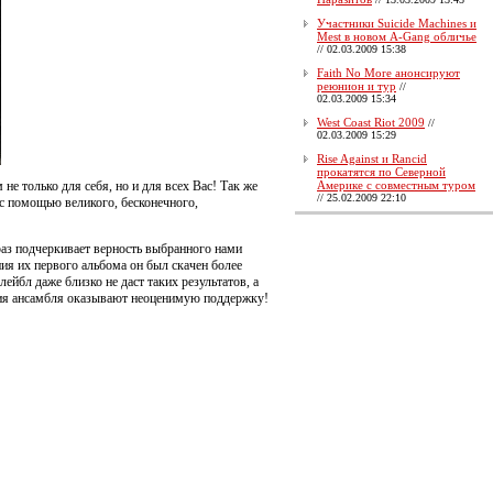
Участники Suicide Machines и
Mest в новом A-Gang обличье
//
02.03.2009 15:38
Faith No More анонсируют
реюнион и тур
//
02.03.2009 15:34
West Coast Riot 2009
//
02.03.2009 15:29
Rise Against и Rancid
прокатятся по Северной
 не только для себя, но и для всех Вас! Так же
Америке с совместным туром
//
25.02.2009 22:10
 с помощью великого, бесконечного,
аз подчеркивает верность выбранного нами
ия их первого альбома он был скачен более
лейбл даже близко не даст таких результатов, а
ания ансамбля оказывают неоценимую поддержку!