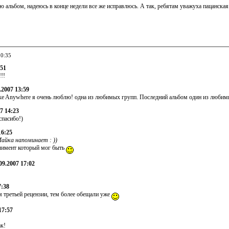
аю альбом, надеюсь в конце недели все же исправлюсь. А так, ребятам уважуха пацанска
10:35
:51
!!
.2007 13:59
rike Anywhere я очень люблю! одна из любимых групп. Последний альбом один из люби
07 14:23
 спасибо!)
16:25
йка напоминает : ))
лимент который мог быть
9.2007 17:02
7:38
 третьей рецензии, тем более обещали уже
17:57
ак!