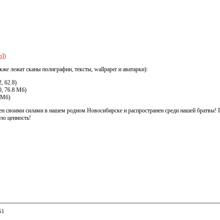
р])
же лежат сканы полиграфии, тексты, wallpaper и аватарки):
 62.8)
 76.8 Мб)
 Мб)
своими силами в нашем родном Новосибирске и распространен среди нашей братвы! По
ую ценность!
51