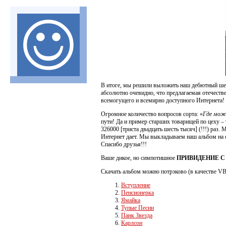
В итоге, мы решили выложить наш дебютный ше
абсолютно очевидно, что предлагаемая отечеств
всемогущего и всемирно доступного Интернета!
Огромное количество вопросов сорта: «
Где мож
пути! Да и пример старших товарищей по цеху –
326000 [триста двадцать шесть тысяч] (!!!) раз.
Интернет дает. Мы выкладываем наш альбом на
Спасибо друзья!!!
Ваше дикое, но симпотишное
ПРИВИДЕНИЕ С
Скачать альбом можно потрэково (в качестве V
Вступление
Пенсионерка
Ямайка
Тупые Песни
Панк Звезда
Карлсон