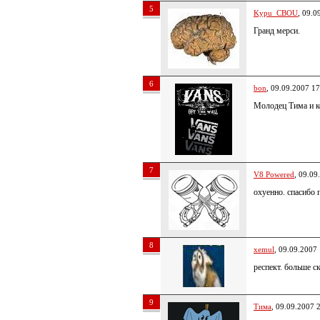
5
Kypu_CBOU
, 09.0
Гранд мерси.
6
bon
, 09.09.2007 17
Молодец Тима и к
7
V8 Powered
, 09.09
охуенно. спасибо 
8
xemul
, 09.09.2007
респект. больше ск
9
Тима
, 09.09.2007 