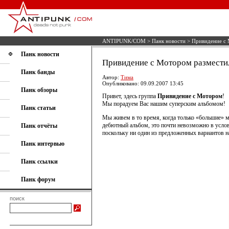
ANTIPUNK/COM
>
Панк новости
> Привидение c 
Панк новости
Привидение c Мотором разместил
Панк банды
Автор:
Тима
Опубликовано: 09.09.2007 13:45
Панк обзоры
Привет, здесь группа
Привидение с Мотором
!
Мы порадуем Вас нашим суперским альбомом!
Панк статьи
Мы живем в то время, когда только «большие» 
дебютный альбом, это почти невозможно в услов
Панк отчёты
поскольку ни один из предложенных вариантов на
Панк интервью
Панк ссылки
Панк форум
поиск