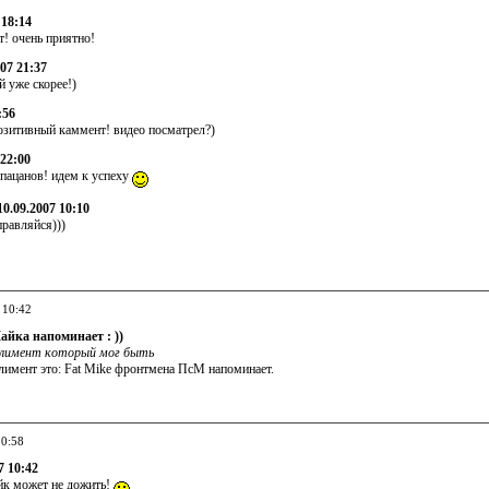
 18:14
т! очень приятно!
007 21:37
й уже скорее!)
:56
позитивный каммент! видео посматрел?)
 22:00
 пацанов! идем к успеху
0.09.2007 10:10
правляйся)))
 10:42
йка напоминает : ))
лимент который мог быть
лимент это: Fat Mike фронтмена ПсМ напоминает.
10:58
7 10:42
йк может не дожить!