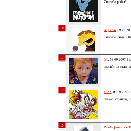
Спасибо ребят!!!
10
singledai
, 09.09.20
Спасибо Тиме и Ко
11
fdv
, 09.09.2007 21
спасибо за отлич
12
FuZZ
, 09.09.2007 
скачал, слушаю, н
13
Randle [москов хОй