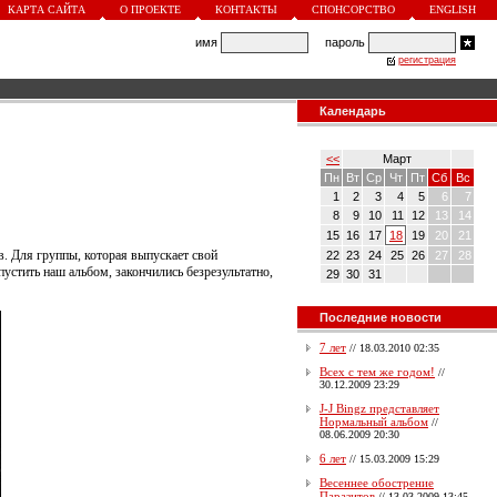
КАРТА САЙТА
О ПРОЕКТЕ
КОНТАКТЫ
СПОНСОРСТВО
ENGLISH
имя
пароль
регистрация
Календарь
<<
Март
Пн
Вт
Ср
Чт
Пт
Сб
Вс
1
2
3
4
5
6
7
8
9
10
11
12
13
14
15
16
17
18
19
20
21
. Для группы, которая выпускает свой
22
23
24
25
26
27
28
стить наш альбом, закончились безрезультатно,
29
30
31
Последние новости
7 лет
//
18.03.2010 02:35
Всех с тем же годом!
//
30.12.2009 23:29
J-J Bingz представляет
Нормальный альбом
//
08.06.2009 20:30
6 лет
//
15.03.2009 15:29
Весеннее обострение
Паразитов
//
13.03.2009 13:45