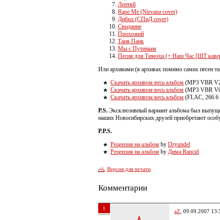
Лентяй
Rape Me (Nirvana cover)
Дибил (СПиД cover)
Свидание
Прохожий
Таня Панк
Мы с Путиным
Песня для Тимохи (+ Наш Час [ШТ каве
Или архивами (в архивах помимо самих песен так
Скачать архивом весь альбом
(MP3 VBR V2,
Скачать архивом весь альбом
(MP3 VBR V0,
Скачать архивом весь альбом
(FLAC, 266.6
P.S.
Эксклюзивный вариант альбома был выпущен 
наших Новосибирских друзей приобретают особ
P.P.S.
Рецензия на альбом
by
Dryundel
Рецензия на альбом
by
Дима Rancid
Версия для печати
Комментарии
1
aZ
, 09.09.2007 13: