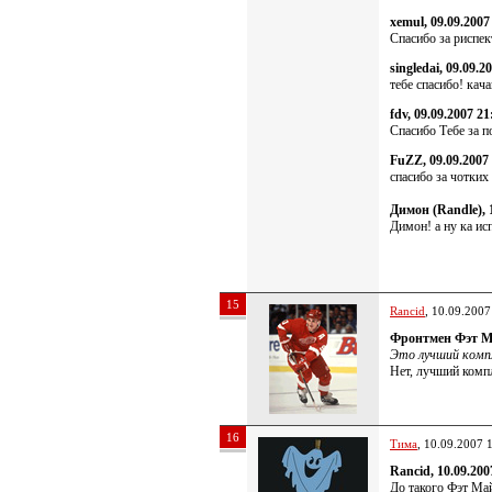
xemul, 09.09.2007
Спасибо за риспек
singledai, 09.09.2
тебе спасибо! кача
fdv, 09.09.2007 21
Спасибо Тебе за 
FuZZ, 09.09.2007
спасибо за чотких
Димон (Randle), 1
Димон! а ну ка ис
15
Rancid
, 10.09.2007
Фронтмен Фэт Ма
Это лучший комп
Нет, лучший комп
16
Тима
, 10.09.2007 
Rancid, 10.09.200
До такого Фэт Ма