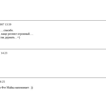
2007 13:59
…..спасибо.
A. ваще респект огромный….
.так держать…=)
7 14:23
16:25
 Фэт Майка напоминает : ))