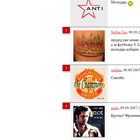
Молодцы.
2
NuFan Fan
, 09.09.
пиздец.уже качаю
а за футболку S.
молодцы вобщем 
3
redsfan
, 09.09.200
Спасибо.
4
noise
, 09.09.2007 
Крутые! Фронтмен