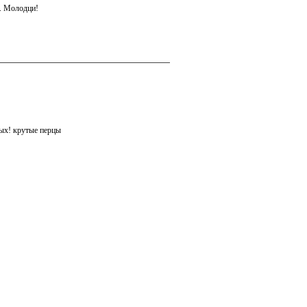
я. Молодци!
мых! крутые перцы