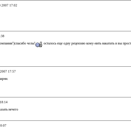
9.2007 17:02
:38
омпания!)спасибо челы!
осталось еще одну рецензию кому-нить накатать и вы прос
.2007 17:57
парни.
 18:14
азать нечего
20:07