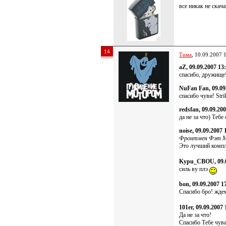
все никак не скач
14
Тима
, 10.09.2007 
aZ, 09.09.2007 13
спасибо, дружище!
NuFan Fan, 09.09
спасибо чуви! St
redsfan, 09.09.20
да не за что) Тебе
noise, 09.09.2007 
Фронтмен Фэт Ма
Это лучший комп
Kypu_CBOU, 09.0
силь ву плэ
bon, 09.09.2007 1
Спасибо бро! ждем
101er, 09.09.2007 
Да не за что!
Спасибо Тебе чув