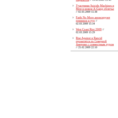
Участники Suicide Machines и
Mest в новом A-Gang обличье
//
02.03.2009 15:38
Faith No More анонсируют
реюнион и тур
//
02.03.2009 15:34
West Coast Riot 2009
//
02.03.2009 15:29
Rise Against и Rancid
прокатятся по Северной
Америке с совместным туром
//
25.02.2009 22:10