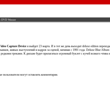
о DVD Weezer
Video Capture Device
и выйдет 23 марта. И в тот же день выходит deluxe edition переизд
рывков, живых выступлений и кадров за сценой, начиная с 1991 года. Deluxe Blue Album 
ь редкими треками. К дискам будет прилагаться огромный буклет с кучей всякого чтива
е пользователи могут оставлять комментарии.