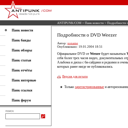
ANTIPUNK/COM
>
Панк новости
> Подробности 
Панк новости
Подробности о DVD Weezer
Панк банды
Автор:
noname
Опубликовано: 19.01.2004 18:51
Панк обзоры
Официальное DVD от
Weezer
будет называться
себя более трех часов видео, документальных от
Панк статьи
Альбома и диска с би-сайдами и редкими и очен
которых ранее нигде не публиковались.
Панк отчёты
Версия для печати
Панк интервью
Только
зарегистрированные
и авторизованны
Панк ссылки
Панк форум
поиск