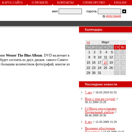
КАРТА САЙТА
О ПРОЕКТЕ
КОНТАКТЫ
СПОНСОРСТВО
ENGLISH
имя
пароль
регистрация
Календарь
<<
Март
Пн
Вт
Ср
Чт
Пт
Сб
Вс
1
2
3
4
5
6
7
ание
Weezer The Blue Album
. DVD включает в
8
9
10
11
12
13
14
будет состоять из двух дисков: самого Синего
15
16
17
18
19
20
21
 и большим количеством фотографий, многие из
22
23
24
25
26
27
28
29
30
31
Последние новости
7 лет
//
18.03.2010 02:35
Всех с тем же годом!
//
30.12.2009 23:29
J-J Bingz представляет
Нормальный альбом
//
08.06.2009 20:30
6 лет
//
15.03.2009 15:29
Весеннее обострение
Паразитов
//
13.03.2009 13:45