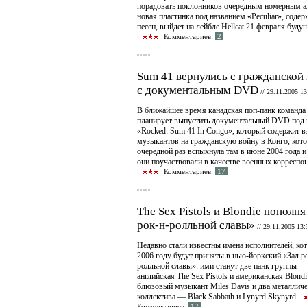
порадовать поклонников очередным номерным 
новая пластинка под названием «Peculiar», соде
песен, выйдет на лейбле Hellcat 21 февраля буду
Комментариев:
2
Sum 41 вернулись с гражданской
с документальным DVD
//
29.11.2005 13
В ближайшее время канадская поп-панк команда
планирует выпустить документальный DVD под 
«Rocked: Sum 41 In Congo», который содержит в
музыкантов на гражданскую войну в Конго, кото
очередной раз вспыхнула там в июне 2004 года и
они поучаствовали в качестве военных корреспо
Комментариев:
17
The Sex Pistols и Blondie пополня
рок-н-ролльной славы»
//
29.11.2005 13:
Недавно стали известны имена исполнителей, ко
2006 году будут приняты в нью-йоркский «Зал р
ролльной славы»: ими станут две панк группы —
английская The Sex Pistols и американская Blondi
блюзовый музыкант Miles Davis и два металлич
коллектива — Black Sabbath и Lynyrd Skynyrd.
Комментариев:
12