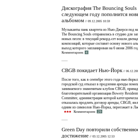
Дискография The Bouncing Souls 
следующем году пополнится но
альбомом
//
09.12.2005 10:59
Музыканты панк квартета из Нью-Джерси под н
The Bouncing Souls отправились в студию для за
новых песен: в текущий рекорд-сет вошли двена
композиций, которые составят основу нового ал
выход которого запланирован на 6 июня 2006 го
Комментариев:
4
CBGB покидает Нью-Йорк
//
06.12.20
После того, как в сентябре этого года нью-йорк
городской суд отказал в продлении аренды поме
занимаемого знаменитым клубом CBGB, прина
благотворительной организации Bowery Resident
Committee, администрация которой категорическ
отказалась продлить договор аренды, CBGB, я
одним из символов Нью-Йорка, переезжает в Лас
Комментариев:
29
Green Day повторили собственно
достижение
//
03.12.2005 12:53