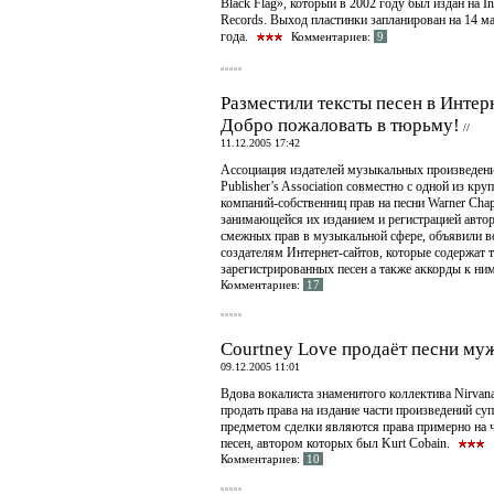
Black Flag», который в 2002 году был издан на Ini
Records. Выход пластинки запланирован на 14 м
года.
Комментариев:
9
Разместили тексты песен в Интер
Добро пожаловать в тюрьму!
//
11.12.2005 17:42
Ассоциация издателей музыкальных произведен
Publisher’s Association совместно с одной из кр
компаний-собственниц прав на песни Warner Chap
занимающейся их изданием и регистрацией автор
смежных прав в музыкальной сфере, объявили в
создателям Интернет-сайтов, которые содержат 
зарегистрированных песен а также аккорды к ним
Комментариев:
17
Courtney Love продаёт песни му
09.12.2005 11:01
Вдова вокалиста знаменитого коллектива Nirvan
продать права на издание части произведений суп
предметом сделки являются права примерно на 
песен, автором которых был Kurt Cobain.
Комментариев:
10