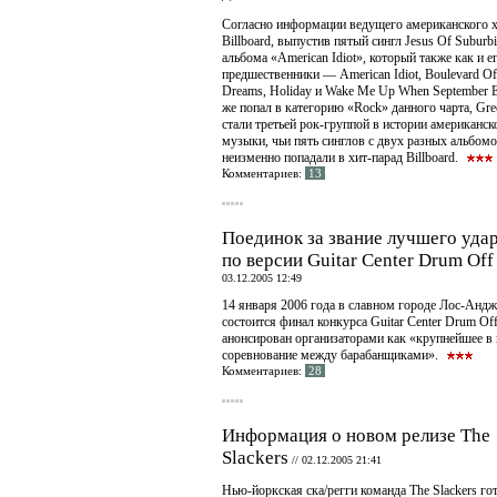
Согласно информации ведущего американского х
Billboard, выпустив пятый сингл Jesus Of Suburbi
альбома «American Idiot», который также как и е
предшественники — American Idiot, Boulevard O
Dreams, Holiday и Wake Me Up When September E
же попал в категорию «Rock» данного чарта, Gr
стали третьей рок-группой в истории американск
музыки, чьи пять синглов с двух разных альбом
неизменно попадали в хит-парад Billboard.
Комментариев:
13
Поединок за звание лучшего уда
по версии Guitar Center Drum Off
03.12.2005 12:49
14 января 2006 года в славном городе Лос-Андж
состоится финал конкурса Guitar Center Drum Of
анонсирован организаторами как «крупнейшее в
соревнование между барабанщиками».
Комментариев:
28
Информация о новом релизе The
Slackers
//
02.12.2005 21:41
Нью-йоркская ска/регги команда The Slackers го