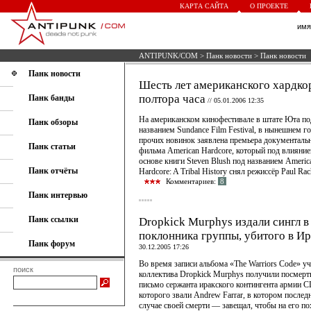
КАРТА САЙТА
О ПРОЕКТЕ
им
ANTIPUNK/COM
>
Панк новости
> Панк новости
Панк новости
Шесть лет американского хардкор
полтора часа
Панк банды
//
05.01.2006 12:35
На американском кинофестивале в штате Юта по
Панк обзоры
названием Sundance Film Festival, в нынешнем г
прочих новинок заявлена премьера документаль
Панк статьи
фильма American Hardcore, который под влияние
основе книги Steven Blush под названием Americ
Панк отчёты
Hardcore: A Tribal History снял режиссёр Paul Ra
Комментариев:
8
Панк интервью
Панк ссылки
Dropkick Murphys издали сингл в
поклонника группы, убитого в Ир
Панк форум
30.12.2005 17:26
Во время записи альбома «The Warriors Code» у
поиск
коллектива Dropkick Murphys получили посмерт
письмо сержанта иракского контингента армии 
которого звали Andrew Farrar, в котором после
случае своей смерти — завещал, чтобы на его п