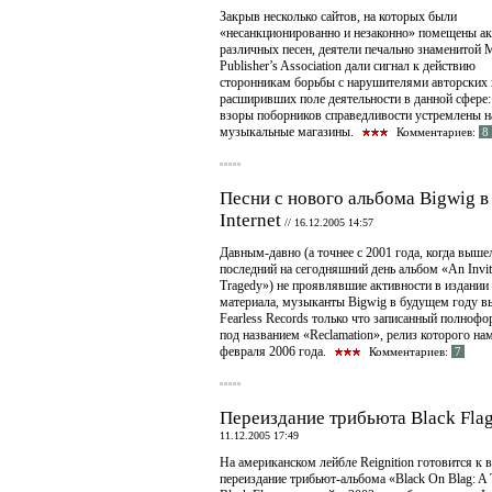
Закрыв несколько сайтов, на которых были
«несанкционированно и незаконно» помещены а
различных песен, деятели печально знаменитой 
Publisher’s Association дали сигнал к действию
сторонникам борьбы с нарушителями авторских 
расширивших поле деятельности в данной сфере:
взоры поборников справедливости устремлены н
музыкальные магазины.
Комментариев:
8
Песни с нового альбома Bigwig в
Internet
//
16.12.2005 14:57
Давным-давно (а точнее с 2001 года, когда выше
последний на сегодняшний день альбом «An Invit
Tragedy») не проявлявшие активности в издании
материала, музыканты Bigwig в будущем году в
Fearless Records только что записанный полноф
под названием «Reclamation», релиз которого нам
февраля 2006 года.
Комментариев:
7
Переиздание трибьюта Black Fla
11.12.2005 17:49
На американском лейбле Reignition готовится к 
переиздание трибьют-альбома «Black On Blag: A T