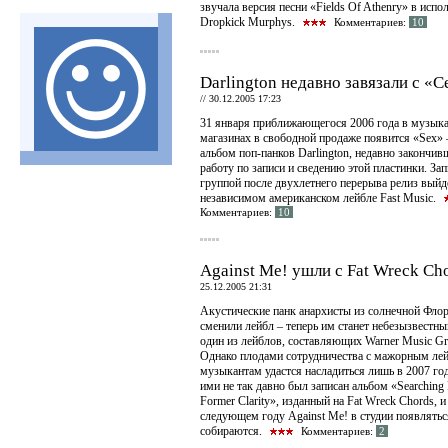
звучала версия песни «Fields Of Athenry» в испо
Dropkick Murphys.
Комментариев:
10
Darlington недавно завязали с «
//
30.12.2005 17:23
31 января приближающегося 2006 года в музык
магазинах в свободной продаже появится «Sex»
альбом поп-панков Darlington, недавно закончив
работу по записи и сведению этой пластинки. За
группой после двухлетнего перерыва релиз выйд
независимом американском лейбле Fast Music.
Комментариев:
10
Against Me! ушли с Fat Wreck Ch
25.12.2005 21:31
Акустические панк анархисты из солнечной Фло
сменили лейбл – теперь им станет небезызвестный
один из лейблов, составляющих Warner Music Gr
Однако плодами сотрудничества с мажорным ле
музыкантам удастся насладиться лишь в 2007 год
ими не так давно был записан альбом «Searching 
Former Clarity», изданный на Fat Wreck Chords, и
следующем году Against Me! в студии появлятьс
собираются.
Комментариев:
2