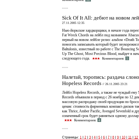
Sick Of It All: дебют на новом ле
27.11.2005 12:35
Нью-йоркские хардкорщики, в начале года перее
Fat Wreck Chords на лейбл под названием Abacus
первый на новом лейбле релиз: альбом «Death To 
помогать записывать который будет звукорежисс
Baltulonis, известный по работе с The Bouncing S
Up The Ghost, Most Precious Blood, выйдет в нач
следующего года.
Комментариев:
1
Налетай, торопись: раздача слоно
Hopeless Records
//
26.11.2005 23:21
Лейбл Hopeless Records, а также не чуждый ему 
Records объявили в период с 26 ноября по 12 де
массовую распродажу своей продукции по брос
ценам: стоимость фирменных компакт-дисков так
как Thrice, Amber Pacific, Avenged Sevenfold и др
означенный срок будет равняться одному долл
Комментариев:
4
Страницы:
1
|
2
|
3
|
4
|
5
|
6
|
7
|
8
|
9
|
10
|
11
|
12