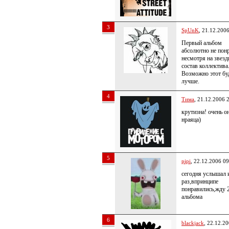
3
SpUnK
, 21.12.200
Первый альбом
абсолютно не пон
несмотря на звез
состав коллектива
Возможно этот бу
лучше.
4
Тима
, 21.12.2006 
крутизна! очень о
нраяца)
5
pipi
, 22.12.2006 09
сегодня услышал 
раз,впринципе
понравились,жду 
альбома
6
blackjack
, 22.12.2