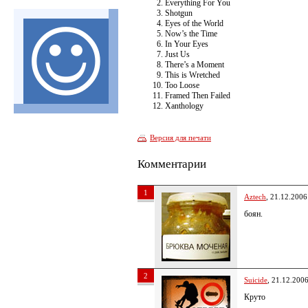
Everything For You
Shotgun
Eyes of the World
Now’s the Time
In Your Eyes
Just Us
There’s a Moment
This is Wretched
Too Loose
Framed Then Failed
Xanthology
Версия для печати
Комментарии
1
Aztech
, 21.12.2006
боян.
2
Suicide
, 21.12.200
Круто