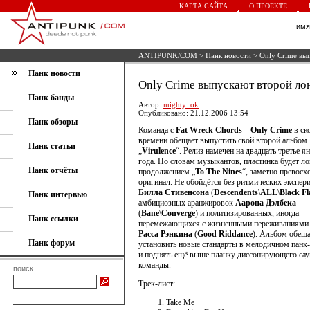
КАРТА САЙТА
О ПРОЕКТЕ
им
ANTIPUNK/COM
>
Панк новости
> Only Crime вы
Панк новости
Only Crime выпускают второй ло
Панк банды
Автор:
mighty_ok
Опубликовано: 21.12.2006 13:54
Панк обзоры
Команда с
Fat Wreck Chords
–
Only Crime
в ск
времени обещает выпустить свой второй альбом
Панк статьи
„
Virulence
“. Релиз намечен на двадцать третье я
года. По словам музыкантов, пластинка будет л
Панк отчёты
продолжением „
To The Nines
“, заметно превос
оригинал. Не обойдётся без ритмических экспер
Билла Стивенсона
(
Descendents
\
ALL
\
Black Fl
Панк интервью
амбициозных аранжировок
Аарона Дэлбека
(
Bane
\
Converge
) и политизированных, иногда
Панк ссылки
перемежающихся с жизненными переживаниями 
Расса Рэнкина
(
Good Riddance
). Альбом обеща
Панк форум
установить новые стандарты в мелодичном панк
и поднять ещё выше планку диссонирующего сау
команды.
поиск
Трек-лист:
Take Me