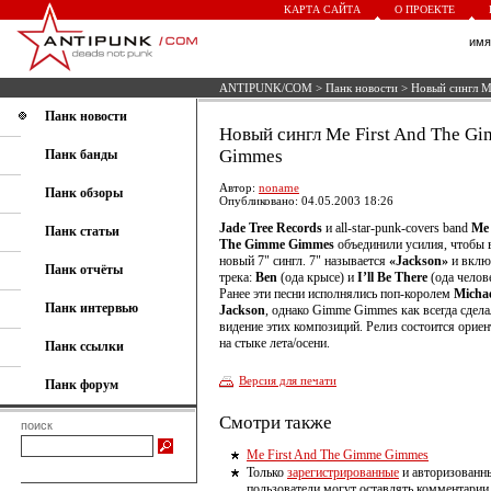
КАРТА САЙТА
О ПРОЕКТЕ
им
ANTIPUNK/COM
>
Панк новости
> Новый сингл M
Панк новости
Новый сингл Me First And The G
Gimmes
Панк банды
Автор:
noname
Панк обзоры
Опубликовано: 04.05.2003 18:26
Jade Tree Records
и all-star-punk-covers band
Me 
Панк статьи
The Gimme Gimmes
объединили усилия, чтобы 
новый 7" сингл. 7" называется
«Jackson»
и вклю
Панк отчёты
трека:
Ben
(ода крысе) и
I’ll Be There
(ода челов
Ранее эти песни исполнялись поп-королем
Micha
Панк интервью
Jackson
, однако Gimme Gimmes как всегда сдела
видение этих композиций. Релиз состоится орие
на стыке лета/осени.
Панк ссылки
Версия для печати
Панк форум
Смотри также
поиск
Me First And The Gimme Gimmes
Только
зарегистрированные
и авторизованн
пользователи могут оставлять комментарии