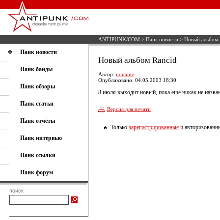
ANTIPUNK/COM
>
Панк новости
> Новый альбом 
Панк новости
Новый альбом Rancid
Панк банды
Автор:
noname
Опубликовано: 04.05.2003 18:30
Панк обзоры
8 июля выходит новый, пока еще никак не назв
Панк статьи
Версия для печати
Панк отчёты
Только
зарегистрированные
и авторизованны
Панк интервью
Панк ссылки
Панк форум
поиск