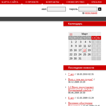
КАРТА САЙТА
О ПРОЕКТЕ
КОНТАКТЫ
СПОНСОРСТВО
ENGLISH
имя
пароль
регистрация
Календарь
<<
Март
Пн
Вт
Ср
Чт
Пт
Сб
Вс
1
2
3
4
5
6
7
8
9
10
11
12
13
14
15
16
17
18
19
20
21
22
23
24
25
26
27
28
29
30
31
Последние новости
7 лет
//
18.03.2010 02:35
Всех с тем же годом!
//
30.12.2009 23:29
J-J Bingz представляет
Нормальный альбом
//
08.06.2009 20:30
6 лет
//
15.03.2009 15:29
Весеннее обострение
Паразитов
//
13.03.2009 13:45