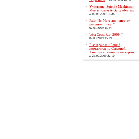
Участники Suicide Machines и
Mest в новом A-Gang обличье
//
02.03.2009 15:38
Faith No More анонсируют
реюнион и тур
//
02.03.2009 15:34
West Coast Riot 2009
//
02.03.2009 15:29
Rise Against и Rancid
прокатятся по Северной
Америке с совместным туром
//
25.02.2009 22:10