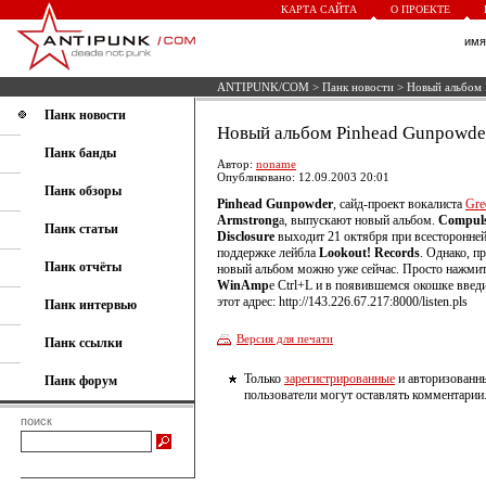
КАРТА САЙТА
О ПРОЕКТЕ
им
ANTIPUNK/COM
>
Панк новости
> Новый альбом 
Панк новости
Новый альбом Pinhead Gunpowde
Панк банды
Автор:
noname
Опубликовано: 12.09.2003 20:01
Панк обзоры
Pinhead Gunpowder
, сайд-проект вокалиста
Gre
Armstrong
a, выпускают новый альбом.
Compuls
Панк статьи
Disclosure
выходит 21 октября при всесторонне
поддержке лейбла
Lookout! Records
. Однако, п
Панк отчёты
новый альбом можно уже сейчас. Просто нажмит
WinAmp
e Ctrl+L и в появившемся окошке введи
этот адрес: http://143.226.67.217:8000/listen.pls
Панк интервью
Версия для печати
Панк ссылки
Только
зарегистрированные
и авторизованн
Панк форум
пользователи могут оставлять комментарии
поиск