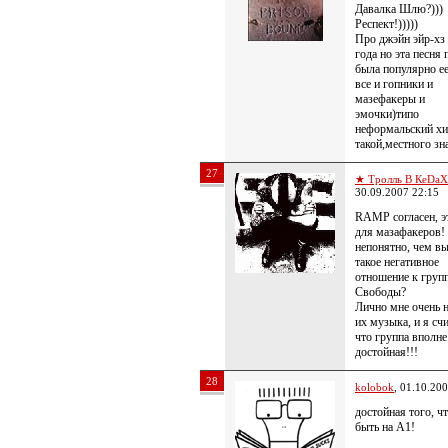
Давалка Шлю?)))
Респект!)))))
Про джэйн эйр-хз
года но эта песня 
была популярно ее
все и гопники и
мазефакеры и
эмочки)типо
неформальский хи
такой,местного зн
27
★ Тролль В КеDa
30.09.2007 22:15
RAMP согласен, э
для мазафакеров! 
непонятно, чем в
такое негативное
отношение к груп
Свободы?
Лично мне очень 
их музыка, и я сч
что группа вполне
достойная!!!
28
kolobok
, 01.10.20
достойная того, ч
быть на А1!