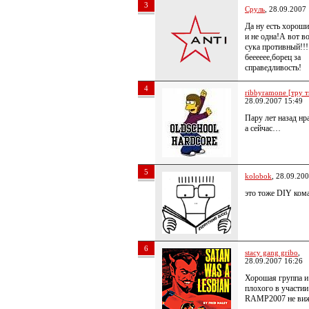
3
Сруль
, 28.09.2007
Да ну есть хороши
и не одна!А вот в
сука противный!!!
бееееее,борец за
справедливость!
4
ribbyramone [тру т
28.09.2007 15:49
Пару лет назад нр
а сейчас…
5
kolobok
, 28.09.20
это тоже DIY ком
6
stacy gang gribo
,
28.09.2007 16:26
Хорошая группа и
плохого в участии
RAMP2007 не виж