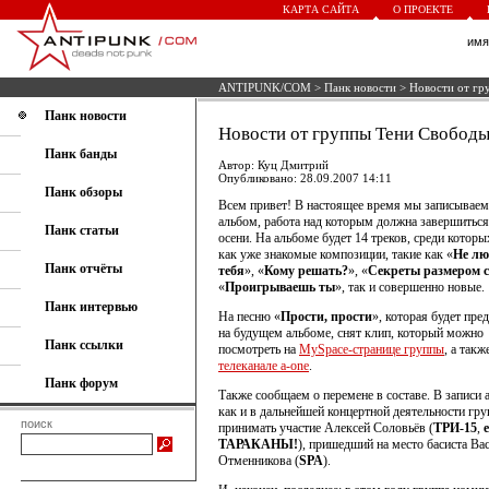
КАРТА САЙТА
О ПРОЕКТЕ
им
ANTIPUNK/COM
>
Панк новости
> Новости от гр
Панк новости
Новости от группы Тени Свобод
Панк банды
Автор: Куц Дмитрий
Опубликовано: 28.09.2007 14:11
Панк обзоры
Всем привет! В настоящее время мы записываем
альбом, работа над которым должна завершиться
Панк статьи
осени. На альбоме будет 14 треков, среди которы
как уже знакомые композиции, такие как «
Не л
Панк отчёты
тебя
», «
Кому решать?
», «
Секреты размером 
«
Проигрываешь ты
», так и совершенно новые.
Панк интервью
На песню «
Прости, прости
», которая будет пре
на будущем альбоме, снят клип, который можно
Панк ссылки
посмотреть на
MySpace-странице группы
, а такж
телеканале a-one
.
Панк форум
Также сообщаем о перемене в составе. В записи 
как и в дальнейшей концертной деятельности гру
поиск
принимать участие Алексей Соловьёв (
ТРИ-15
,
e
ТАРАКАНЫ!
), пришедший на место басиста Ва
Отменникова (
SPA
).