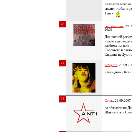
Кежватов тоже из
свалил чтобы игра
Тенях!
20
GarikRamone
, 29.
10:39
Для полной раскр
нужно еще после 
альбома выгнать
Соловьева и взять
Спирина на 2ую ги
21
deMyron
, 29.09.20
и блондинку Ксю
22
Сруль
, 29.09.2007
да обязательно Да
Шлю взять!и Сней