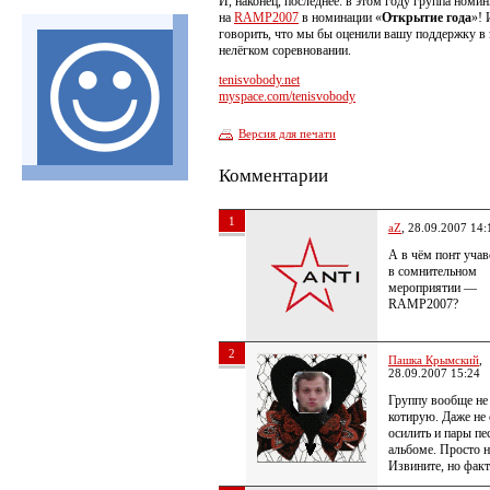
И, наконец, последнее: в этом году группа номи
на
RAMP2007
в номинации «
Открытие года
»!
говорить, что мы бы оценили вашу поддержку в
нелёгком соревновании.
tenisvobody.net
myspace.com/tenisvobody
Версия для печати
Комментарии
1
aZ
, 28.09.2007 14:
А в чём понт учав
в сомнительном
мероприятии —
RAMP2007?
2
Пашка Крымский
,
28.09.2007 15:24
Группу вообще не
котирую. Даже не
осилить и пары пе
альбоме. Просто н
Извините, но факт