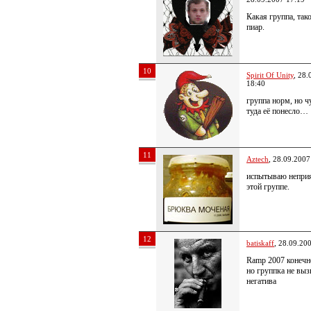
Какая группа, так
пиар.
10
Spirit Of Unity
, 28.
18:40
группа норм, но ч
туда её понесло…
11
Aztech
, 28.09.2007
испытываю неприя
этой группе.
12
batiskaff
, 28.09.20
Ramp 2007 конечн
но группка не выз
негатива