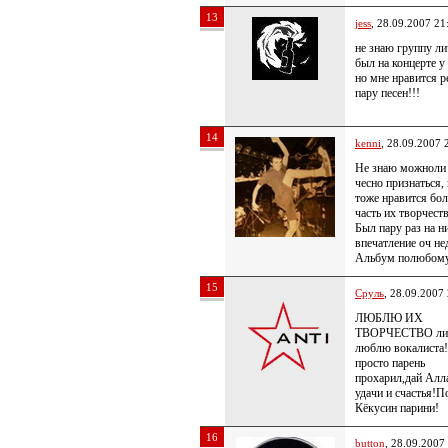
13
jess
, 28.09.2007 21
не знаю группу ли
был на концерте у
но мне нравится р
пару песен!!!
14
kenni
, 28.09.2007 
Не знаю можноли 
чесно признаться,
тоже нравится бо
часть их творчест
Был пару раз на н
впечатление оч не
Альбум полюбому
15
Сруль
, 28.09.2007
ЛЮБЛЮ ИХ
ТВОРЧЕСТВО лич
люблю вокалиста
просто парень
прохарил,дай Алл
удачи и счастья!П
Кёкусин парини!
16
button
, 28.09.2007