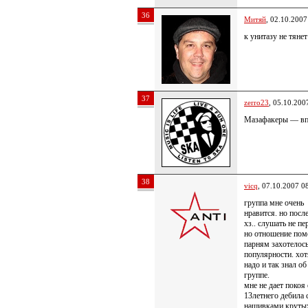
36
Митяй
, 02.10.2007
к унитазу не тян
37
zerro23
, 05.10.200
Мазафакеры — вп
38
vicq
, 07.10.2007 0
группа мне очень
нравится. но посл
хз.. слушать не пе
но отношение пом
парням захотелос
популярности. хо
надо и так знал об
группе.
мне не дает покоя
13летнего дебила 
нашивками крутых