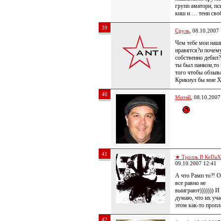
групп аматори, пс
киш и … тени сво
39
Сруль
, 08.10.2007
Чем тебе мои наш
нравятся?и почем
собственно дебил
ты был панком,то
того чтобы обзыва
Крикнул бы мне 
40
Митяй
, 08.10.2007
41
★ Тролль В КеDa
09.10.2007 12:41
А что Рамп то?! 
все равно не
выиграют))))))) И 
думаю, что их уча
этом как-то пропл
42