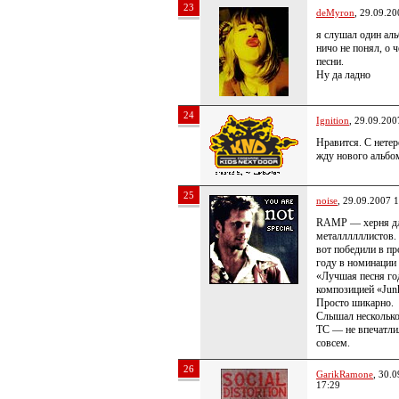
23
deMyron
, 29.09.20
я слушал один ал
ничо не понял, о 
песни.
Ну да ладно
24
Ignition
, 29.09.200
Нравится. С нете
жду нового альбо
25
noise
, 29.09.2007 
RAMP — херня дл
металлллллистов. 
вот победили в п
году в номинации
«Лучшая песня го
композицией «Jun
Просто шикарно.
Слышал несколько
ТС — не впечатли
совсем.
26
GarikRamone
, 30.
17:29