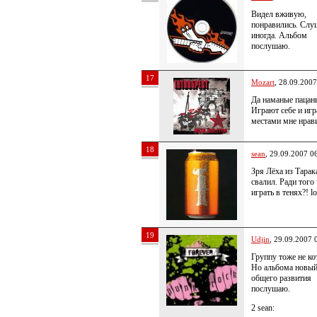
Видел вживую,
понравились. Сл
иногда. Альбом
послушаю.
17
Mozart
, 28.09.2007
Да наманые паца
Играют себе и и
местами мне нра
18
sean
, 29.09.2007 0
Зря Лёха из Тарак
свалил. Ради того
играть в тенях?! lo
19
Udjin
, 29.09.2007 
Группу тоже не к
Но альбома новый
общего развития
послушаю.
2 sean: