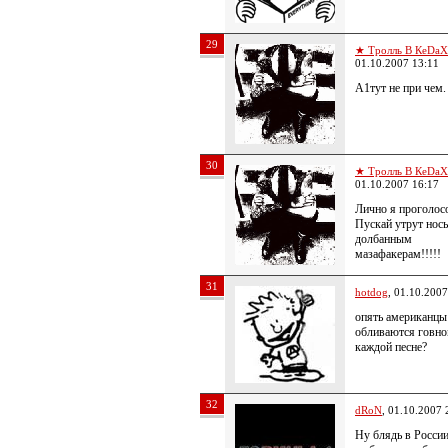
29
★ Тролль В КеDa
01.10.2007 13:11
A1тут не при чем.
30
★ Тролль В КеDa
01.10.2007 16:17
Лично я проголосо
Пускай утрут нос
долбанным
мазафакерам!!!!!
31
hotdog
, 01.10.2007
опять американцы
обливаются говно
каждой песне?
32
dRoN
, 01.10.2007 
Ну блядь в России