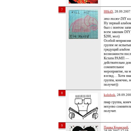
7
H8kiD
, 28.09.2007
это тоже DIY ко
Ну первый альбом
был с понтом запи
всем законам DIY 
$200, мол)
Особой неприязни
группе не испыты
грядущий альбом 
возможности пос
Кстати РАМП —
действительно до
сомнительное
мероприятие, на 
взгляд… Хотя пи
группа, конечно, 
получит))
8
kolobok
, 28.09.20
пиар группа, коне
нехуево сомнител
получит.
9
Пашка Крымский
,
28.09.2007 17:19