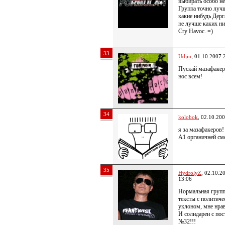
выбирать особо не
Группа точно луч
какие нибудь Дерг
не лучше каких н
Cry Havoc. =)
33
Udjin
, 01.10.2007 
Пускай мазафакер
нос всем!
34
kolobok
, 02.10.20
я за мазафакеров!
А1 органичней см
35
HydrolyZ
, 02.10.2
13:06
Нормальная групп
тексты с политич
уклоном, мне нра
И солидарен с по
№32!!!