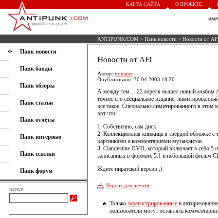
КАРТА САЙТА
О ПРОЕКТЕ
им
ANTIPUNK/COM
>
Панк новости
> Новости от AF
Панк новости
Новости от AFI
Панк банды
Автор:
noname
Опубликовано: 30.04.2003 18:20
Панк обзоры
А между тем… 22 апреля вышел новый альбом
точнее его специальное издание, лимитированны
Панк статьи
все такое. Специально-лимитированного в этом 
вот что:
Панк отчёты
1. Собственно, сам диск.
2. Коллекционная книжица в твердой обложке с 
Панк интервью
картинками и комментариями музыкантов.
3. Clandestine DVD, который включает в себя 5 п
Панк ссылки
записанных в формате 5.1 и небольшой фильм Cla
Ждите пиратской версии ;)
Панк форум
Версия для печати
поиск
Только
зарегистрированные
и авторизованн
пользователи могут оставлять комментарии