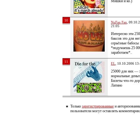
Мишки и ко.)
10
NuFan Fan
, 09.10.
21:05
Интересно эти 250
баксов это для не
серьёзные бабосы 
*подумаешь 25 00
заработаем*..
11
EL
, 10.10.2006 13
25000 для них — 
нормальные деньг
Билеты что-то дор
Латино
Только
зарегистрированные
и авторизованн
пользователи могут оставлять комментарии