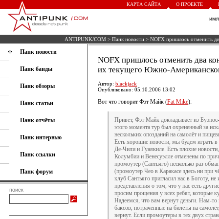
КАРТА САЙТА
О ПРОЕКТЕ
им
ANTIPUNK/COM
>
Панк новости
> NOFX пришлось отменить дв
Панк новости
NOFX пришлось отменить два ко
их текущего Южно-Американског
Панк банды
Автор:
blackjack
Панк обзоры
Опубликовано: 05.10.2006 13:02
Вот что говорит Фэт Майк (
Fat Mike
):
Панк статьи
Привет, Фэт Майк докладывает из Буэнос
Панк отчёты
этого момента тур был охрененный за ис
нескольких опозданий на самолёт и пищев
Панк интервью
Есть хорошие новости, мы будем играть в
Де-Чили и Гуаякиле. Есть плохие новости
Панк ссылки
Колумбии и Венесуэлле отменены по причи
промоутер (Сантьяго) несколько раз обман
(промоутер Чео в Каракасе здесь ни при ч
Панк форум
клуб Сантьяго пригласил нас в Боготу, не
представления о том, что у нас есть друг
поиск
просим прощения у всех ребят, которые к
Надеемся, что вам вернут деньги. Нам-то
баксов, потраченные на билеты на самолёт
вернут. Если промоутеры в тех двух стран