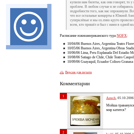
купили нам билеты, как они говорят, то у 
проблем. В любом случае я не собираюсь 
подробности того, как нас опрокинули. Всё
что все остальные концерты в Южной Ам
суперклёвые и мы ох.енно круто провели
всем, кто пришёл и был с нами в одной ко
Расписание южноамериканского тура
NOFX
:
10/04/06 Buenos Aires, Argentina Teatro Flore
10/05/06 Buenos Aires, Argentina Obras Stad
10/06/06 Lima, Peru Explanada Del Estadio 
10/08/06 Satiago de Chile, Chile Teatro Caupol
10/09/06 Guayaquil, Ecuador Coliseo Granasa
Версия для печати
Комментарии
1
Aztech
, 05.10.2006
Мойша траванулс
мир катится?
2