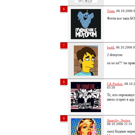
6
Тима
, 06.10.2006 
Фэтти все таки БО
7
budil
, 06.10.2006 
2 demyron
ха ха ха!!! ты прав
8
CA-Punker
, 08.10.
03:50
Те, кто опрокин
имхо сгорят в аду.
9
Anarchy_Spring
,
08.10.2006 21:31
хых) Бедные нерв