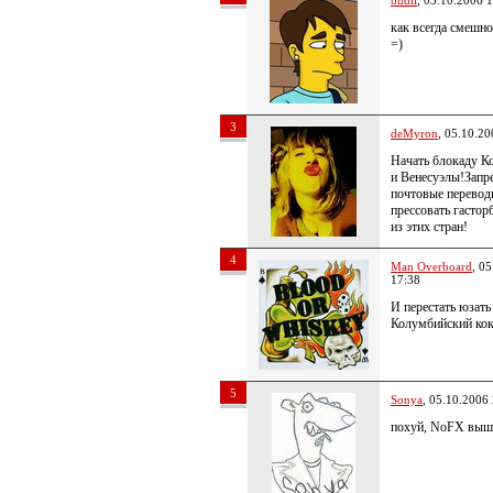
budil
, 05.10.2006 
как всегда смешн
=)
3
deMyron
, 05.10.20
Начать блокаду К
и Венесуэлы!Запр
почтовые перевод
прессовать гастор
из этих стран!
4
Man Overboard
, 0
17:38
И перестать юзать
Колумбийский кок
5
Sonyа
, 05.10.2006
похуй, NoFX выше