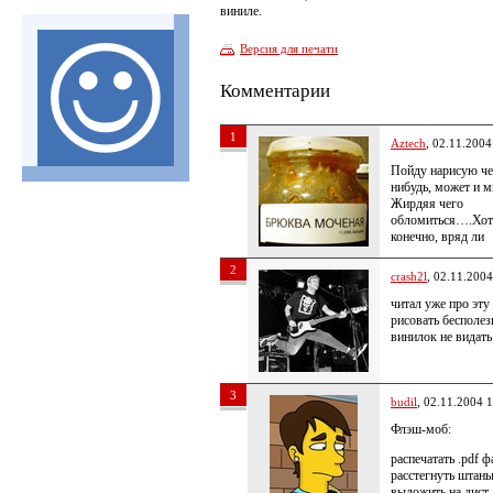
виниле.
Версия для печати
Комментарии
1
Aztech
, 02.11.2004
Пойду нарисую че
нибудь, может и м
Жирдяя чего
обломиться….Хот
конечно, вряд ли
2
crash2l
, 02.11.2004
читал уже про эт
рисовать бесполе
винилок не видат
3
budil
, 02.11.2004 
Флэш-моб:
распечатать .pdf 
расстегнуть штан
выложить на лист