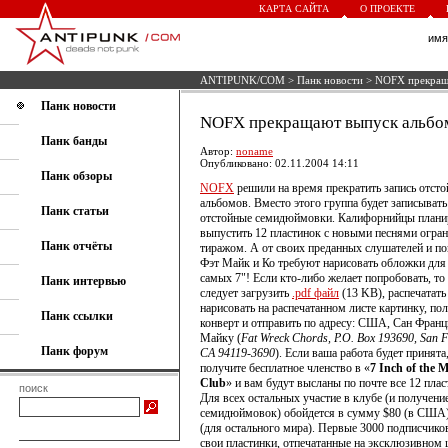
КАРТА САЙТА
О ПРОЕКТЕ
им
ANTIPUNK/COM
>
Панк новости
> NOFX прекращ
Панк новости
NOFX прекращают выпуск альбо
Панк банды
Автор:
noname
Опубликовано: 02.11.2004 14:11
Панк обзоры
NOFX
решили на время прекратить запись отст
альбомов. Вместо этого группа будет записывать
Панк статьи
отстойные семидюймовки. Калифорнийцы план
выпустить 12 пластинок с новыми песнями огра
Панк отчёты
тиражом. А от своих преданных слушателей и п
Фэт Майк и Ко требуют нарисовать обложки для
самых 7"! Если кто-либо желает попробовать, то
Панк интервью
следует загрузить
.pdf файл
(13 KB), распечатать 
нарисовать на распечатанном листе картинку, по
Панк ссылки
конверт и отправить по адресу: США, Сан Франц
Майку (
Fat Wreck Chords, P.O. Box 193690, San F
Панк форум
CA 94119-3690
). Если ваша работа будет принята
получите бесплатное членство в «
7 Inch of the 
Club
» и вам будут высланы по почте все 12 плас
поиск
Для всех остальных участие в клубе (и получени
семидюймовок) обойдется в сумму $80 (в США)
(для остального мира). Первые 3000 подписчико
свои пластинки, отпечатанные на эксклюзивном