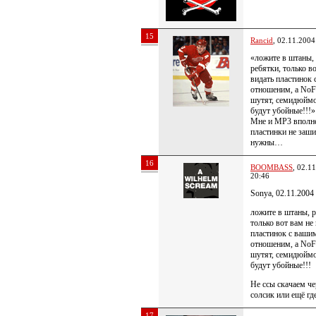
15
Rancid
, 02.11.2004
«ложите в штаны,
ребятки, только в
видать пластинок
отношеним, а NoF
шутят, семидюйм
будут убойные!!!»
Мне и MP3 вполне
пластинки не заши
нужны…
16
BOOMBASS
, 02.1
20:46
Sonya, 02.11.2004
ложите в штаны, р
только вот вам не
пластинок с ваши
отношеним, а NoF
шутят, семидюйм
будут убойные!!!
Не ссы скачаем че
солсик или ещё гд
17