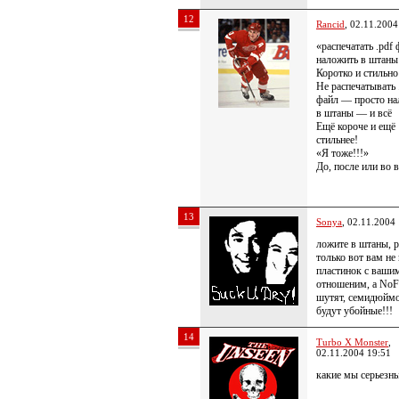
12
Rancid
, 02.11.2004
«распечатать .pdf
наложить в штаны
Коротко и стильно
Не распечатывать 
файл — просто на
в штаны — и всё
Ещё короче и ещё
стильнее!
«Я тоже!!!»
До, после или во 
13
Sonya
, 02.11.2004
ложите в штаны, р
только вот вам не
пластинок с ваши
отношеним, а NoF
шутят, семидюйм
будут убойные!!!
14
Turbo X Monster
,
02.11.2004 19:51
какие мы серьезн