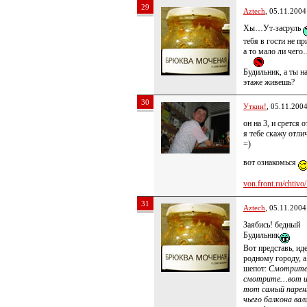
29
Aztech
, 05.11.2004
Хы…Ут-засруль
тебя в гости не пр
а то мало ли чего
Будильник, а ты н
этаже живешь?
30
Уткин!
, 05.11.200
он на 3, и срется о
я тебе скажу отлич
=)
вот ознакомься
von.front.ru/chtivo/.
31
Aztech
, 05.11.2004
Заябись! бедный
Будильник
Вот представь, иде
родному городу, а
шепот:
Смотрите
смотрите…вот 
тот самый парень
чьего балкона вал