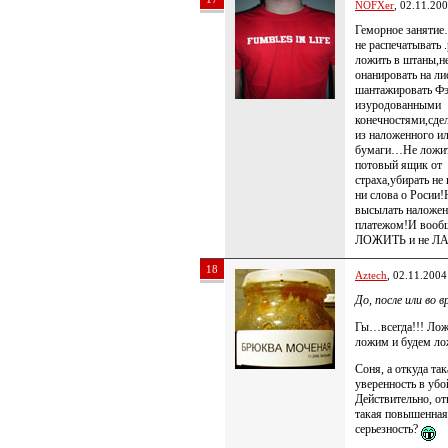
NOFXer
, 02.11.20
Геморное заняти
не распечатывать .
ложить в штаны,н
онанировать на ли
шантажировать Ф
изуродованными
конечностями,сд
из наложенного и
бумаги…Не ложит
потовый ящик от
страха,убирать не
ни слова о Росии!
высылать наложе
платежом!И вооб
ЛОЖИТЬ и не Л
18
Aztech
, 02.11.2004
До, после или во 
Гы…всегда!!! Лож
ложим и будем ло
Соня, а откуда так
уверенность в убо
Действительно, от
такая повышенная
серьезность?