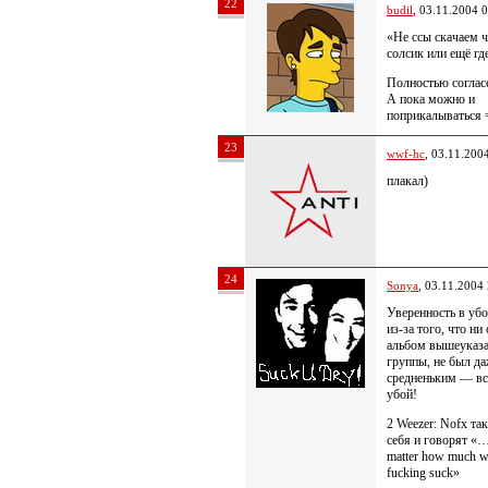
22
budil
, 03.11.2004 
«Не ссы скачаем ч
солсик или ещё гд
Полностью соглас
А пока можно и
поприкалываться =
23
wwf-hc
, 03.11.200
плакал)
24
Sonya
, 03.11.2004
Уверенность в убо
из-за того, что ни
альбом вышеуказ
группы, не был д
средненьким — вс
убой!
2 Weezer: Nofx та
себя и говорят «
matter how much 
fucking suck»