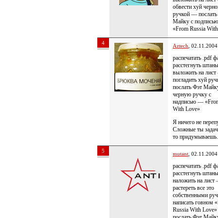
обвести хуй черно
ручкой — послать
Майку с подпись
«From Russia Wit
4
Aztech
, 02.11.2004
распечатать .pdf 
расстегнуть штан
выложить на лист
погладить хуй ру
послать Фэт Майк
черную ручку с
надписью — «From
With Love»
Я ничего не переп
Сложные ты задач
то придумываешь
5
mutant
, 02.11.2004
распечатать .pdf 
расстегнуть штан
наложить на лист
растереть все это
собственными руч
написать говном 
Russia With Love
послать Фэт Майк