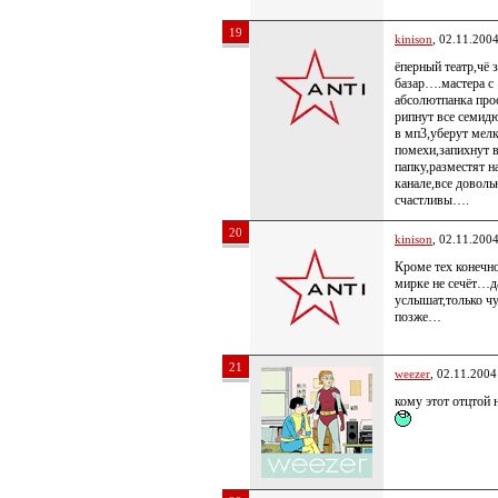
19
kinison
, 02.11.200
ёперный театр,чё з
базар….мастера с
абсолютпанка про
рипнут все семи
в мп3,уберут мел
помехи,запихнут 
папку,разместят н
канале,все доволь
счастливы….
20
kinison
, 02.11.200
Кроме тех конечно
мирке не сечёт…д
услышат,только ч
позже…
21
weezer
, 02.11.2004
кому этот отцтой 