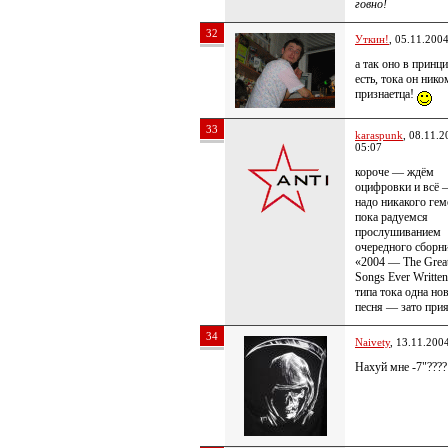
говно!
32
Уткин!
, 05.11.200
а так оно в принци
есть, тока он нико
признаетца!
33
karaspunk
, 08.11.2
05:07
короче — ждём
оцифровки и всё 
надо никакого гем
пока радуемся
прослушиванием
очередного сборн
«2004 — The Great
Songs Ever Written
типа тока одна но
песня — зато прия
34
Naivety
, 13.11.200
Нахуй мне -7"????