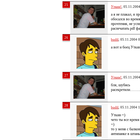
25
Уткин!
, 05.11.200
а я не плакал, я п
обосался во врем
прочтения, не усп
распечатать pdf ф
26
budil
, 05.11.2004 
а вот и боец Утки
27
Уткин!
, 05.11.200
бля, шубись
расекретили……
28
budil
, 05.11.2004 
Уткин =)
чето ты все время
=)
то у меня с балкон
антипанке в штаны