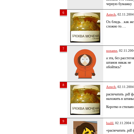
черную бумажку
6
Aztech
, 02.11.2004
Ох блядь…как же
сложно то….
7
noname
, 02.11.200
а эта, без расстег
штанов никак не
обойтись?
8
Aztech
, 02.11.2004
распечатать .pdf 
наложить в штаны
Коротко и стильно
9
budil
, 02.11.2004 
«распечатать .pdf