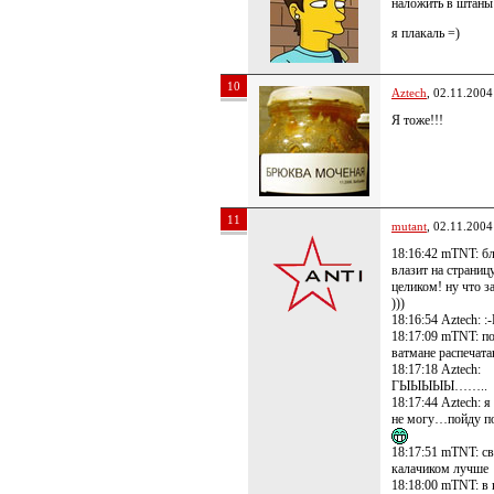
наложить в штаны
я плакаль =)
10
Aztech
, 02.11.2004
Я тоже!!!
11
mutant
, 02.11.2004
18:16:42 mTNT: бл
влазит на страниц
целиком! ну что за
)))
18:16:54 Aztech: :
18:17:09 mTNT: п
ватмане распечат
18:17:18 Aztech:
ГЫЫЫЫЫ……..
18:17:44 Aztech: 
не могу…пойду п
18:17:51 mTNT: с
калачиком лучше
18:18:00 mTNT: в