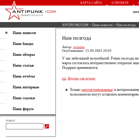
КАРТА САЙТА
О ПРОЕКТЕ
им
ANTIPUNK/COM
>
Панк новости
> Нам полгода
Панк новости
Нам полгода
Панк банды
Автор:
noname
Опубликовано: 15.09.2003 20:03
Панк обзоры
У нас небольшой полуюбилей. Ровно полгода наз
марта состоялось неторжественное открытие наше
Панк статьи
Подарки принимаются.
Панк отчёты
Версия для печати
Панк интервью
Только
зарегистрированные
и авторизованн
пользователи могут оставлять комментарии
Панк ссылки
Панк форум
поиск