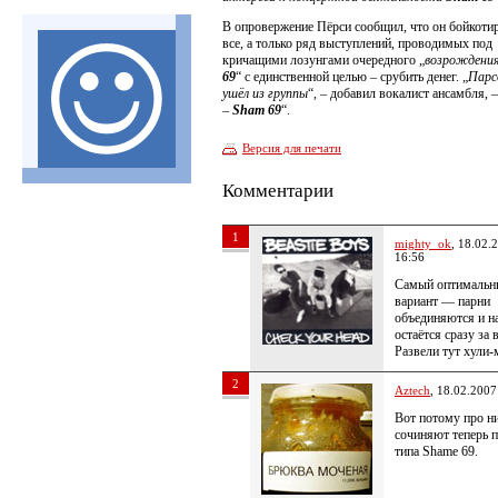
В опровержение Пёрси сообщил, что он бойкоти
все, а только ряд выступлений, проводимых под
кричащими лозунгами очередного „
возрождени
69
“ с единственной целью – срубить денег. „
Парс
ушёл из группы
“, – добавил вокалист ансамбля, –
–
Sham 69
“.
Версия для печати
Комментарии
1
mighty_ok
, 18.02.
16:56
Самый оптимальн
вариант — парни
объединяются и н
остаётся сразу за 
Развели тут хули-
2
Aztech
, 18.02.2007
Вот потому про н
сочиняют теперь 
типа Shame 69.