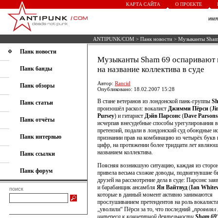
КАРТА САЙТА
О ПРОЕКТЕ
им
ANTIPUNK/COM
>
Панк новости
> Музыканты Sham 
Панк новости
Музыканты Sham 69 оспаривают 
на название коллектива в суде
Панк банды
Автор:
Rancid
Панк обзоры
Опубликовано: 18.02.2007 15:28
В стане ветеранов из лондонской панк-группы
Sh
Панк статьи
произошёл раскол: вокалист
Джимми Пёрси
(
J
Pursey
) и гитарист
Дэйв Парсонс
(
Dave Parsons
Панк отчёты
исчерпав внесудебные способы урегулирования 
претензий, подали в лондонский суд обоюдные и
Панк интервью
признании прав на комбинацию из четырёх букв 
цифр, на протяжении более тридцати лет являю
названием коллектива.
Панк ссылки
Поясняя возникшую ситуацию, каждая из сторон
Панк форум
привела весьма схожие доводы, подвигнувшие 
друзей на рассмотрение дела в суде: Парсонс зая
и барабанщик ансамбля
Ян Вайтвуд
(
Ian White
поиск
которые в данный момент активно занимаются
прослушиванием претендентов на роль вокалиста
„уволили“ Пёрси за то, что последний „
проявлял
интереса к концертной деятельности
Sham 69