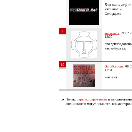
Вот вам и «иф зе 
юнайтед..»
Солидарен.
9
antiskeptik
, 21.02.
13:37
про деньги догово
как-нибудь уж
10
GarikRamone
, 08.
11:31
7ой пост
Только
зарегистрированные
и авторизованн
пользователи могут оставлять комментарии