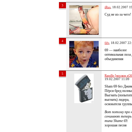
3
iRus
, 18.02.2007 1
Суд не из-за чего!
4
fdv
, 18.02.2007 22
69 — наиболее
оптимальная поза 
объединения
5
Randle [москов хОй
19.02.2007 11:09
Sham 69 без Джи
Пёрси бред полны
Выгнать (попытат
выгнать) лидера,
основателя группы
Вот потому про н
сочиняют теперь 
типа Shame 69.
хорошая песня