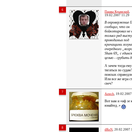
6
Пашка Крымский
,
19.02.2007 11:29
В опровержение 
сообщил, что он
бойкотировал не в
только ряд высту
проводимых под
кричащими лозун
очередного „воз
Sham 69„ с единс
целью – срубить д
А зачем тогда ему
тягаться по судам
поисках справедл
Или все же игра с
свеч?
7
Aztech
, 19.02.2007
Вот вам и «иф зе 
юнайтед..»
8
dRoN
, 20.02.2007 