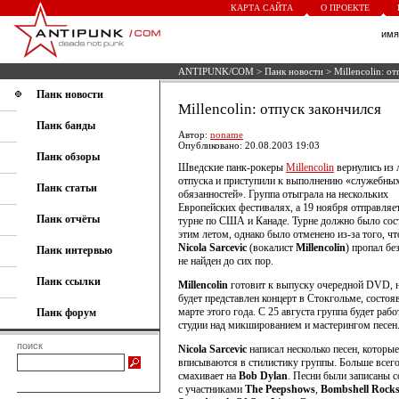
КАРТА САЙТА
О ПРОЕКТЕ
им
ANTIPUNK/COM
>
Панк новости
> Millencolin: от
Панк новости
Millencolin: отпуск закончился
Панк банды
Автор:
noname
Опубликовано: 20.08.2003 19:03
Панк обзоры
Шведские панк-рокеры
Millencolin
вернулись из 
отпуска и приступили к выполнению «служебны
Панк статьи
обязанностей». Группа отыграла на нескольких
Европейских фестивалях, а 19 ноября отправляе
Панк отчёты
турне по США и Канаде. Турне должно было сос
этим летом, однако было отменено из-за того, чт
Nicola Sarcevic
(вокалист
Millencolin
) пропал без
Панк интервью
не найден до сих пор.
Панк ссылки
Millencolin
готовит к выпуску очередной DVD, 
будет представлен концерт в Стокгольме, состоя
марте этого года. С 25 августа группа будет рабо
Панк форум
студии над микшированием и мастерингом песен
поиск
Nicola Sarcevic
написал несколько песен, которые
вписываются в стилистику группы. Больше всего
смахивает на
Bob Dylan
. Песни были записаны 
с участниками
The Peepshows
,
Bombshell Rock