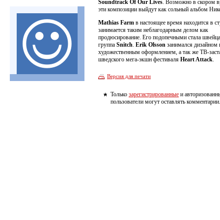
Soundtrack Of Our Lives
. Возможно в скором 
эти композиции выйдут как сольный альбом Ник
Mathias Farm
в настоящее время находится в ст
занимается таким неблагодарным делом как
продюсирование. Его подопечными стала швейц
группа
Snitch
.
Erik Olsson
занимался дизайном 
художественным оформлением, а так же ТВ-зас
шведского мега-экшн фестиваля
Heart Attack
.
Версия для печати
Только
зарегистрированные
и авторизованн
пользователи могут оставлять комментарии