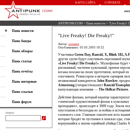
КАРТА САЙТА
О ПРОЕКТЕ
им
ANTIPUNK/COM
>
Панк новости
> "Live Freaky! D
Панк новости
"Live Freaky! Die Freaky!"
Панк банды
Автор:
noname
Опубликовано: 05.05.2003 18:32
Панк обзоры
Участники
Green Day, Rancid, X, Blink 182, A.F.
других групп будут озвучивать персонажей мул
Панк статьи
«Live Freaky! Die Freaky!»
. Мультфильм будет 
рисованный, частично кукольный, причем персо
Панк отчёты
весьма похожи на своих прототипов, который их 
озвучивать. Режиссером и автором сценария явл
независимый кинодеятель
John Roecker
, продю
Панк интервью
Armstrong
(гитарист/вокалист
Rancid/Transpla
выпускающая компания —
The Hellcat Pictures
.
Панк ссылки
Действие фильма, который вкратце характеризуе
«эпический художественный фильм в кукольных
Панк форум
пропорциях», происходит в 3069 году. Земля по
опустошена и бесплодна из за войны и истощени
поиск
озонового слоя. Главным спасителем всех выжи
которые бродят по пустыням в поисках еды, ста
вернувшийся к жизни серийный убийца Charles 