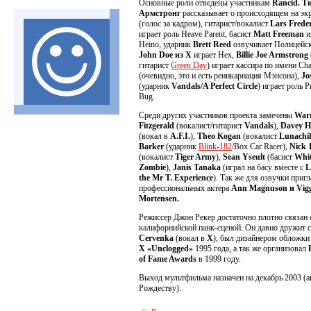
Основные роли отведены участникам
Rancid. Т
Армстронг
рассказывает о происходящем на эк
(голос за кадром), гитарист/вокалист
Lars Frede
играет роль Heave Parent, басист
Matt Freeman
и
Heino, ударник
Brett Reed
озвучивает Полицейс
John Doe из Х
играет Hex,
Billie Joe Armstrong
гитарист
Green Day
) играет кассира по имени Cha
(очевидно, это и есть реинкарнация Мэнсона),
Jo
(ударник
Vandals/A Perfect Circle
) играет роль P
Bug.
Среди других участников проекта замечены
War
Fitzgerald
(вокалист/гитарист
Vandals
),
Davey H
(вокал в
A.F.I.
),
Theo Kogan
(вокалист
Lunachi
Barker
(ударник
Blink-182
/Box Car Racer),
Nick 
(вокалист
Tiger Army
),
Sean Yseult
(басист
Whi
Zombie
),
Janis Tanaka
(играл на басу вместе с
L
the Mr T. Experience
). Так же для озвучки приг
профессиональных актера
Ann Magnuson и Vig
Mortensen.
Режиссер Джон Рекер достаточно плотно связан 
калифорнийской панк-сценой. Он давно дружит 
Cervenka
(вокал в
Х
), был дизайнером обложки
Х «Unclogged»
1995 года, а так же организовал
of Fame Awards
в 1999 году.
Выход мультфильма назначен на декабрь 2003 (а
Рождеству).