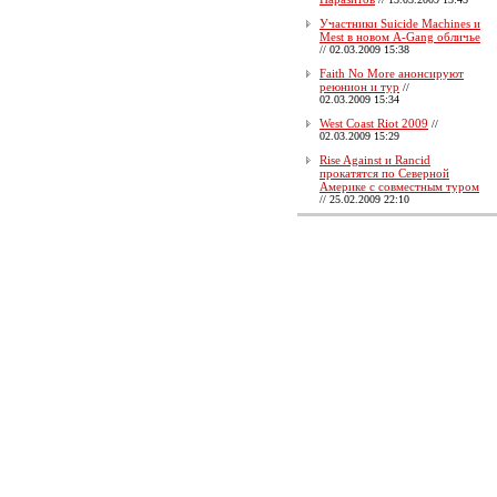
Участники Suicide Machines и
Mest в новом A-Gang обличье
//
02.03.2009 15:38
Faith No More анонсируют
реюнион и тур
//
02.03.2009 15:34
West Coast Riot 2009
//
02.03.2009 15:29
Rise Against и Rancid
прокатятся по Северной
Америке с совместным туром
//
25.02.2009 22:10