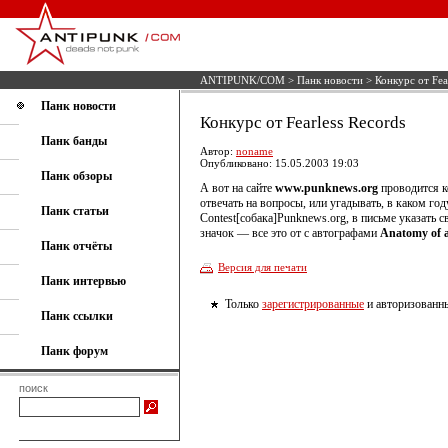
ANTIPUNK/COM
>
Панк новости
> Конкурс от Fear
Панк новости
Конкурс от Fearless Records
Панк банды
Автор:
noname
Опубликовано: 15.05.2003 19:03
Панк обзоры
А вот на сайте
www.punknews.org
проводится к
отвечать на вопросы, или угадывать, в каком год
Панк статьи
Contest[собака]Punknews.org, в письме указать 
значок — все это от с автографами
Anatomy of 
Панк отчёты
Версия для печати
Панк интервью
Только
зарегистрированные
и авторизованны
Панк ссылки
Панк форум
поиск