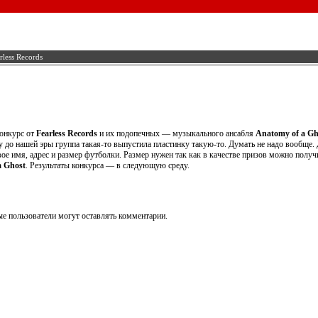
less Records
онкурс от
Fearless Records
и их подопечных — музыкального ансабля
Anatomy of a Gh
у до нашей эры группа такая-то выпустила пластинку такую-то. Думать не надо вообще. Д
свое имя, адрес и размер футболки. Размер нужен так как в качестве призов можно получ
a Ghost
. Результаты конкурса — в следующую среду.
е пользователи могут оставлять комментарии.