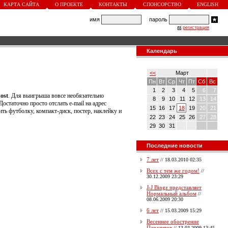
КАРТА САЙТА
О ПРОЕКТЕ
КОНТАКТЫ
СПОНСОРСТВО
ENGLISH
имя
пароль
регистрация
Календарь
<<
Март
Пн
Вт
Ср
Чт
Пт
Сб
Вс
1
2
3
4
5
6
7
ost
. Для выигрыша вовсе необязательно
8
9
10
11
12
13
14
остаточно просто отслать e-mail на адрес
15
16
17
18
19
20
21
ить футболку, компакт-диск, постер, наклейку и
22
23
24
25
26
27
28
29
30
31
Последние новости
7 лет
//
18.03.2010 02:35
Всех с тем же годом!
//
30.12.2009 23:29
J-J Bingz представляет
Нормальный альбом
//
08.06.2009 20:30
6 лет
//
15.03.2009 15:29
Весеннее обострение
Паразитов
//
13.03.2009 13:45