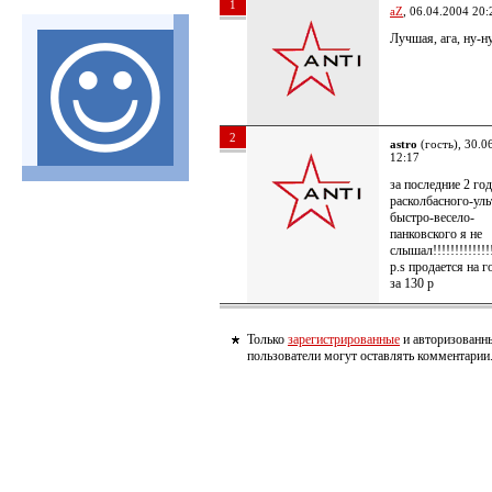
1
aZ
, 06.04.2004 20:
Лучшая, ага, ну-н
2
astro
(гость), 30.0
12:17
за последние 2 год
расколбасного-уль
быстро-весело-
панковского я не
слышал!!!!!!!!!!!!!!
p.s продается на 
за 130 р
Только
зарегистрированные
и авторизованн
пользователи могут оставлять комментарии