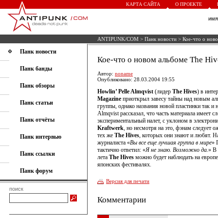
КАРТА САЙТА
О ПРОЕКТЕ
им
ANTIPUNK/COM
>
Панк новости
> Кое-что о ново
Панк новости
Кое-что о новом альбоме The Hiv
Панк банды
Автор:
noname
Опубликовано: 28.03.2004 19:55
Панк обзоры
Howlin’ Pelle Almqvist
(лидер
The Hives
) в инт
Magazine
приоткрыл завесу тайны над новым а
Панк статьи
группы, однако названия новой пластинки так и н
Almqvist рассказал, что часть материала имеет сл
Панк отчёты
экспериментальный налет, с уклоном в электрони
Kraftwerk
, но несмотря на это, фэнам следует о
тех же
The Hives
, которых они знают и любят. Н
Панк интервью
журналиста «
Вы все еще лучшая группа в мире
» 
тактично ответил: «
Я не знаю. Возможно да.
» В
Панк ссылки
лета
The Hives
можно будет наблюдать на европе
японских фестивалях.
Панк форум
Версия для печати
поиск
Комментарии