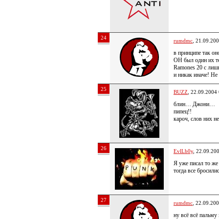
24
rumdmc
, 21.09.20
в принципе так оно
ОН был один их т
Ramones 20 с лиш
и никак иначе! Не
25
BUZZ
, 22.09.2004
блин… Джони…
пипец!!
кароч, слов них не
26
EvlLb0y
, 22.09.20
Я уже писал то же 
тогда все бросили
27
rumdmc
, 22.09.20
ну всё всё пальм