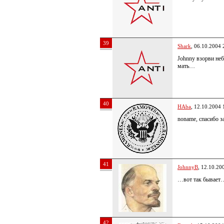
39
Shark
, 06.10.2004 
Johnny взорви не
мать…
40
HAba
, 12.10.2004 
noname, спасибо з
41
JohnnyB
, 12.10.20
…вот так бывает
42