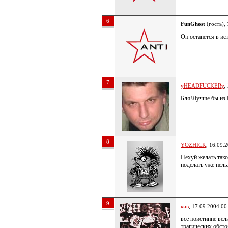
6
FunGhost
(гость),
Он останется в ис
7
yHEADFUCKERy
,
Бля!Лучше бы из 
8
YOZHICK
, 16.09.
Нехуй желать тако
поделать уже нель
9
кив
, 17.09.2004 00
все поистинне вел
трагических обсто