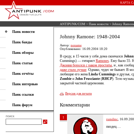
КАРТА С
ANTIPUNK/COM
>
Панк новости
> Johnny Ramone
Панк новости
Johnny Ramone: 1948-2004
Панк банды
Автор:
noname
Опубликовано: 16.09.2004 18:20
Панк обзоры
В среду, в 15 часов у себя дома скончался
Johnn
Cummings) — гитарист
Ramones
. Ему было 55. 
Панк статьи
Джонни боролся с раком простаты
, и , как сооб
даже стало лучше
. Однако, чудес не бывает. В 
Панк отчёты
любящие его жена
Linda Cummings
и друзья, 
Zombie
и
John Frusciante
(
RHCP
). Тело музык
закрытой частной церемонии.
Панк интервью
Версия для печати
Панк ссылки
Комментарии
Панк форум
поиск
1
rumdmc
, 16.09.20
пиздец….