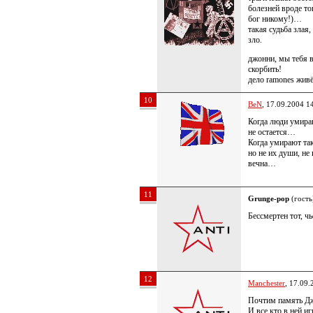
болезней вроде то
бог никому!)…
такая судьба злая
зло.
джонни, мы тебя в
скорбить!
дело ramones жи
10
BeN
, 17.09.2004 1
Когда люди умираю
не остается…
Когда умирают так
но не их души, не 
вечна…
11
Grunge-pop
(гость
Бессмертен тот, ч
12
Manchester
, 17.09.
Почтим память Дж
И все кто в ней и