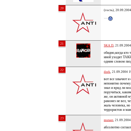
20
(гость), 20.09.200
…
21
SKA.D
, 21.09.2004
обидно,когда кто 
иной уходят ТАК
одним словом пи
22
dzek
, 21.09.2004 1
вот все хнычют и
непонятно почему.
знал и вряд ли мо
поручиться, каки
же, он активной м
рамонез не вел, че
жаль человека, но
террористов и ман
23
mutant
, 21.09.2004
абсолютно согласе