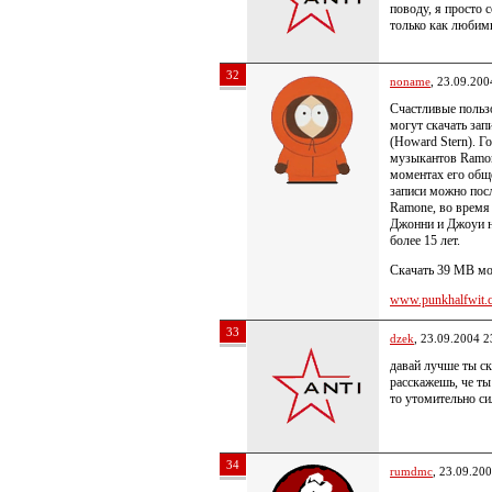
поводу, я просто 
только как любим
32
noname
, 23.09.200
Счастливые польз
могут скачать за
(Howard Stern). Г
музыкантов Ramon
моментах его общ
записи можно пос
Ramone, во время 
Джонни и Джоуи н
более 15 лет.
Скачать 39 MB мо
www.punkhalfwit.c
33
dzek
, 23.09.2004 2
давай лучше ты ск
расскажешь, че ты 
то утомительно с
34
rumdmc
, 23.09.20