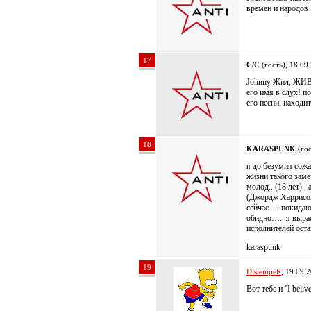
времен и народов
17
C/C
(гость), 18.09
Johnny Жил, ЖИВ 
его имя в слух! п
его песни, находи
18
KARASPUNK
(гос
я до безумия сож
жизни такого заме
молод.. (18 лет) 
(Джордж Харрисон
сейчас…. покида
обидно….. я выр
исполнителей оста
karaspunk
19
DistempeR
, 19.09.
Вот тебе и ''I belive