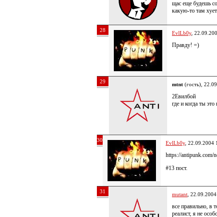
щас еще будешь с
какую-то там хуе
28
EvlLb0y
, 22.09.20
Правду! =)
29
mtnt
(гость), 22.0
2Евилбой
где и когда ты это
30
EvlLb0y
, 22.09.2004 
https://antipunk.com
#13 пост.
31
mutant
, 22.09.2004
все правильно, в т
реалист, я не осо