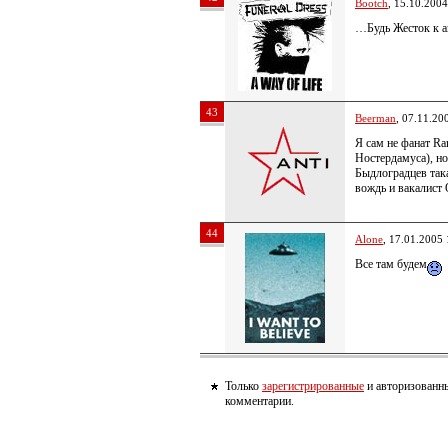
Bootch
, 15.10.2004
…Будь Жесток к 
43
Beerman
, 07.11.20
Я сам не фанат Ra
Ностердамуса), но
Быдлоградцев так
вождь и вакалист 
44
Alone
, 17.01.2005 
Все там будем
Только
зарегистрированные
и авторизованны
комментарии.