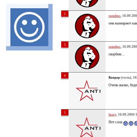
2
rumdmc
, 16.09.20
они вымирают ка
3
rumdmc
, 16.09.20
скорбим…
4
Кондор
(гость), 16
Очень жалко, бед
5
fuzzy
, 16.09.2004 
Нет слов