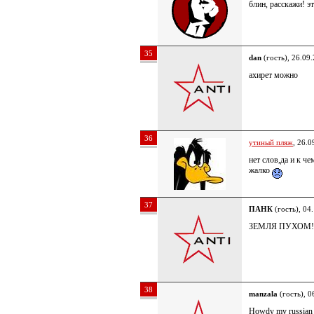
блин, расскажи! э
35
dan
(гость), 26.09
ахирет можно
36
утиный пляж
, 26.0
нет слов,да и к че
жалко
37
ПАНК
(гость), 04
ЗЕМЛЯ ПУХОМ!
38
manzala
(гость), 0
Howdy my russian 