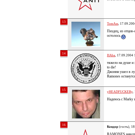
13
TomAss
, 17.09.200
Пиздец, из отцов-
остолось
14
HAba
, 17.09.2004 
тяжело на душе и 
to die!
Джонни ушел в лу
Ramones останутся
15
yHEADFUCKERy
,
Надеюсь c Marky 
16
Кондор
(гость), 18
RAMONES навсегда