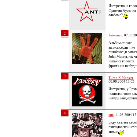
Интересно, а голо
Фримена будет на
альбоме?
2
Astroman
, 07.08.2
Альбом-то уже
записан,если я не
ошибаюсь,и записа
John Maurer,так ч
никаких голосов
фримэнов не будет
3
Turbo X Monster
,
08.08.2004 10:03
Интересно, у Брэт
появятся тоже как
нибудь сайд-груп
4
кив
, 11.08.2004 17
риду хватает свое
рэнсидовской «тю
тюки»
)