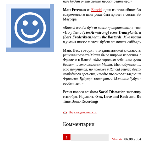
нам будет очень сильно недоставать его.
»
Matt Freeman
из
Rancid
, один из величайших ба
современного панк-рока, был принят в состав S
Маурера.
«
Rancid всегда будет моим приоритетом,
» гов
«
Но у Тима (
Tim Armstrong
) есть
Transplants
, 
(
Lars Frederiksen
) есть
the Bastards
. Мне нрави
и у меня тоже теперь будет отличная сайд-гру
Майк Несс говорит, что единственной сложность
решении позвать Мэтта было широко известная 
Фримена к Rancid. «
Мы спросили себя, кто луч
басист, и это оказался Мэтт. Мы подумали чт
это получится, но похоже у Rancid сейчас дос
свободного времени, чтобы мы смогли загрузи
Фримена. Будущие концерты с Мэттом будут 
особенным.
»
Релиз нового альбома
Social Distortion
запланир
сентября. Издавать «
Sex, Love and Rock and Ro
Time Bomb Recordings.
Версия для печати
Комментарии
1
Monsta
, 06.08.200