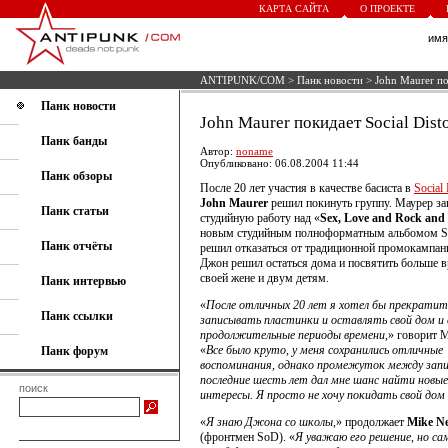
КАРТА САЙТА
О ПРОЕКТЕ
им
ANTIPUNK/COM
>
Панк новости
> John Maurer пок
Панк новости
John Maurer покидает Social Disto
Панк банды
Автор:
noname
Опубликовано: 06.08.2004 11:44
Панк обзоры
После 20 лет участия в качестве басиста в
Social 
John Maurer
решил покинуть группу. Маурер за
Панк статьи
студийную работу над «
Sex, Love and Rock and 
новым студийным полноформатным альбомом S
Панк отчёты
решил отказаться от традиционной промокампани
Джон решил остаться дома и посвятить больше 
своей жене и двум детям.
Панк интервью
«
После отличных 20 лет я хотел бы прекратит
Панк ссылки
записывать пластинки и оставлять свой дом и 
продолжительные периоды времени,
» говорит 
«
Все было круто, у меня сохранились отличные
Панк форум
воспоминания, однако промежуток между запи
последние шесть лет дал мне шанс найти новые
поиск
интересы. Я просто не хочу покидать свой дом 
«
Я знаю Джона со школы,
» продолжает
Mike N
(фронтмен SoD). «
Я уважаю его решение, но са