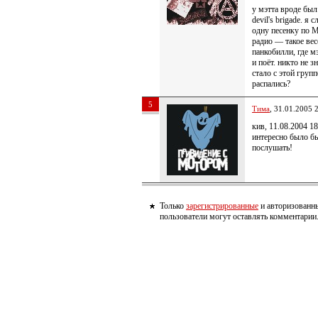
у мэтта вроде был
devil's brigade. я 
одну песенку по
радио — такое вес
панкобилли, где м
и поёт. никто не з
стало с этой груп
распались?
5
Тима
, 31.01.2005 
кив, 11.08.2004 18
интересно было б
послушать!
Только
зарегистрированные
и авторизованн
пользователи могут оставлять комментарии