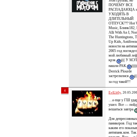
этой группы, но
ПОЧЕМУ ВСЕ
РАСПАДАЮЦА и
УХОДЯТЬ В
ДЛИТЕЛЬНЫЙ
ОТПУСК??? Hot W
Music, Блинк182, 
Alli With An I, Nor
The Huntingtons, T
Up Kids, Antifreeze
новости на антипа
2005 год поглядел
мой любимый леф
крэк
((( У МЭ
нашли РАК
((((
Derrick Plourde
застрелилися
(
за год такой!!!
4
EvlLb0y
, 20.05.20
…а еще у ГШ уда
ушел. Все — пойд
вешаться завтра
Для депрессивных
паникеров. Год та
каким его показы
антипанк.ком. Так
плакать. Вон — у