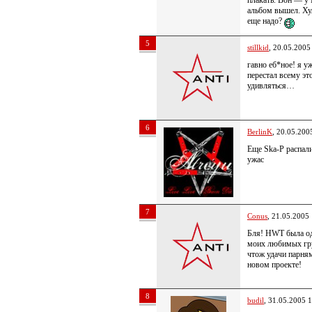
альбом вышел. Ху
еще надо?
5
stillkid
, 20.05.2005
гавно еб*ное! я у
перестал всему эт
удивляться…
6
BerlinK
, 20.05.200
Еще Ska-P распал
ужас
7
Conus
, 21.05.2005
Бля! HWT была о
моих любимых гр
чтож удачи парня
новом проекте!
8
budil
, 31.05.2005 