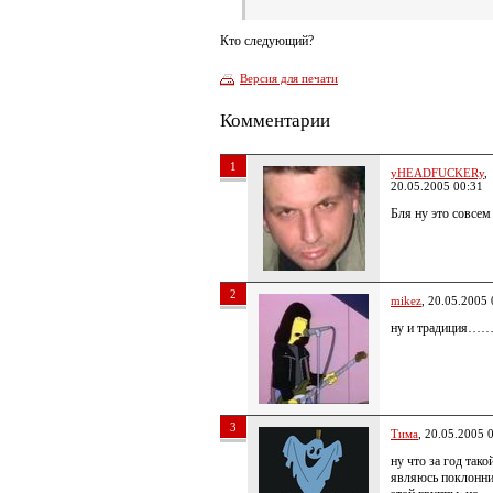
Кто следующий?
Версия для печати
Комментарии
1
yHEADFUCKERy
,
20.05.2005 00:31
Бля ну это совсем
2
mikez
, 20.05.2005 
ну и традиция…
3
Тима
, 20.05.2005 
ну что за год тако
являюсь поклонн