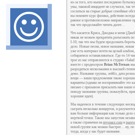
из-за того, кто выпил последнюю бутылку
увы, таковой инцидент не случился, так 
сослаться на старые добрые семейные обст
вы помните курс физики, действию всегда
равное и противоположно направленное п
так что продолжайте читать далее…
Что касается Криса, Джоджа и меня (Джей
никак не можем прекратить разъезжать по 
I-10, так что мы будем продолжать бороть
дело. Новые песни, новое название, новая
уже есть материал почти на целый альбом,
собираемся останавливаться. Где-то 14 чи
трое из нас отправляются в студию «Salad
вместе с продюсером
Brian McTernan
мы
разродиться несколькими в высшей степ
демо. Название группы, лейбл, дата релиза
вещи — ваши предложения также хороши,
варианты (однако не воспринимайте это к
письмо с призывом присылать нам ваши о
поводу названия группы; пожалуйста, при
хорошие идеи).
Мы надеемся в течение следующих месяц
сыграть несколько концертов, и разумеет
вам больше информации как только дело с
мертвой точки. Также мы запустим незави
а также странички на
myspace.com
и
purev
новой группе как можно быстрее… ну, по
тогда, когда у нас будет название.