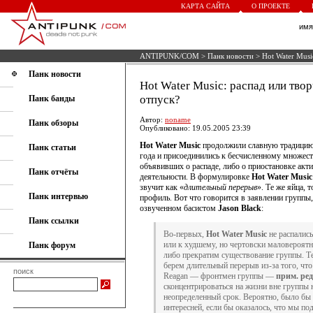
КАРТА САЙТА
О ПРОЕКТЕ
им
ANTIPUNK/COM
>
Панк новости
> Hot Water Musi
Панк новости
Hot Water Music: распад или тво
отпуск?
Панк банды
Автор:
noname
Панк обзоры
Опубликовано: 19.05.2005 23:39
Hot Water Music
продолжили славную традицию
Панк статьи
года и присоединились к бесчисленному множест
объявивших о распаде, либо о приостановке акт
Панк отчёты
деятельности. В формулировке
Hot Water Music
звучит как «
длительный перерыв
». Те же яйца, т
Панк интервью
профиль. Вот что говорится в заявлении группы,
озвученном басистом
Jason Black
:
Панк ссылки
Во-первых,
Hot Water Music
не распались
или к худшему, но чертовски маловероятн
Панк форум
либо прекратим существование группы. Т
берем длительный перерыв из-за того, чт
поиск
Reagan — фронтмен группы —
прим. ред
сконцентрироваться на жизни вне группы 
неопределенный срок. Вероятно, было бы 
интересней, если бы оказалось, что мы по