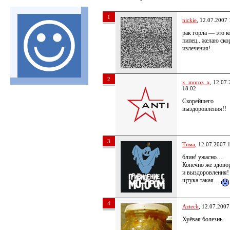
1
nickie
, 12.07.2007 
рак горла — это к
пипец.. желаю ск
излечения!
2
x_moroz_x
, 12.07
18:02
Скорейшего
выздоровления!!
3
Тима
, 12.07.2007 
блин! ужасно…
Конечно же здово
и выздоровления!
щтука такая…
4
Aztech
, 12.07.2007
Хуёвая болезнь.