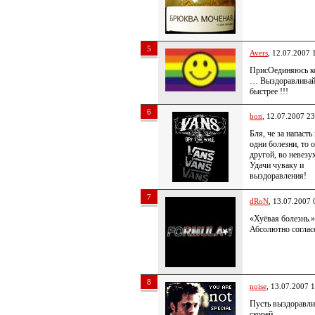
5
Avers
, 12.07.2007 
ПрисОединяюсь к
… Выздоравлива
быстрее !!!
6
bon
, 12.07.2007 23
Бля, че за напасть
одни болезни, то о
другой, во невезу
Удачи чуваку и
выздоравления!
7
dRoN
, 13.07.2007 
«Хуёвая болезнь.»
Абсолютно соглас
8
noise
, 13.07.2007 
Пусть выздоравли
скорей.