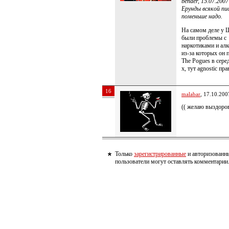
bender, 15.07.2007
Ерунды всякой пи
поменьше надо.
На самом деле у 
были проблемы с
наркотиками и ал
из-за которых он 
The Pogues в сере
х, тут agnostic пра
16
malabar
, 17.10.200
(( желаю выздоров
Только
зарегистрированные
и авторизованн
пользователи могут оставлять комментарии