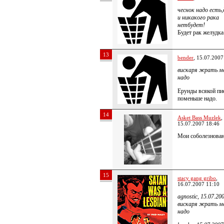
чеснок надо есть,
и никакого рака
нетбудет!
Будет рак желудк
13
bender
, 15.07.2007
вискаря жрать м
надо
Ерунды всякой пи
поменьше надо.
14
Asket Bass Muzlek
,
15.07.2007 18:46
Мои соболезнован
15
stacy gang gribo
,
16.07.2007 11:10
agnostic, 15.07.20
вискаря жрать м
надо