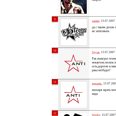
9
waster
, 13.07.2007
да с таким делом 
не затягивать
10
Сруль
, 13.07.2007
Рак выиграл техн
нокаутом,чеснок 
есть,дорогие и ни
рака нетбудет!
11
agnostic
, 15.07.200
вискаря жрать ме
надо
12
bender
, 15.07.2007