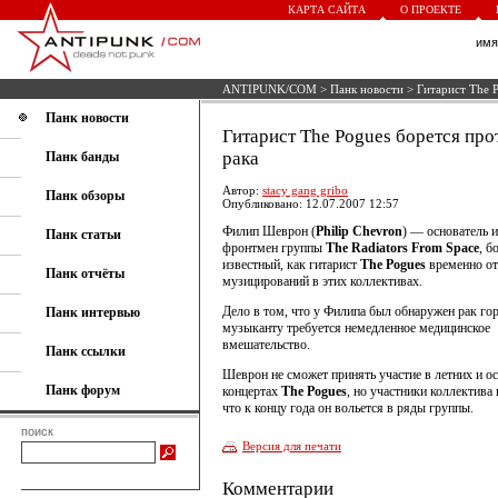
КАРТА САЙТА
О ПРОЕКТЕ
им
ANTIPUNK/COM
>
Панк новости
> Гитарист The P
Панк новости
Гитарист The Pogues борется про
рака
Панк банды
Автор:
stacy gang gribo
Панк обзоры
Опубликовано: 12.07.2007 12:57
Филип Шеврон (
Philip Chevron
) — основатель и
Панк статьи
фронтмен группы
The Radiators From Space
, б
известный, как гитарист
The Pogues
временно от
Панк отчёты
музицирований в этих коллективах.
Дело в том, что у Филипа был обнаружен рак гор
Панк интервью
музыканту требуется немедленное медицинское
вмешательство.
Панк ссылки
Шеврон не сможет принять участие в летних и о
Панк форум
концертах
The Pogues
, но участники коллектива
что к концу года он вольется в ряды группы.
поиск
Версия для печати
Комментарии