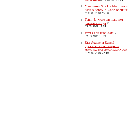
Участники Suicide Machines и
Mest в новом A-Gang обличье
//
02.03.2009 15:38
Faith No More анонсируют
реюнион и тур
//
02.03.2009 15:34
West Coast Riot 2009
//
02.03.2009 15:29
Rise Against и Rancid
прокатятся по Северной
Америке с совместным туром
//
25.02.2009 22:10