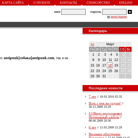
КАРТА САЙТА
О ПРОЕКТЕ
КОНТАКТЫ
СПОНСОРСТВО
ENGLISH
имя
пароль
регистрация
Календарь
<<
Март
Пн
Вт
Ср
Чт
Пт
Сб
Вс
1
2
3
4
5
6
7
рес
antipunk[собака]antipunk.com
, так и на
8
9
10
11
12
13
14
15
16
17
18
19
20
21
22
23
24
25
26
27
28
29
30
31
Последние новости
7 лет
//
18.03.2010 02:35
Всех с тем же годом!
//
30.12.2009 23:29
J-J Bingz представляет
Нормальный альбом
//
08.06.2009 20:30
6 лет
//
15.03.2009 15:29
Весеннее обострение
Паразитов
//
13.03.2009 13:45