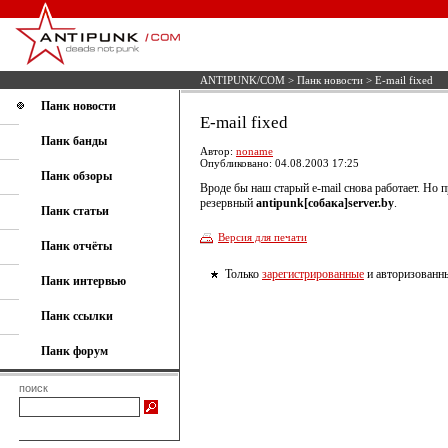
ANTIPUNK/COM
>
Панк новости
> E-mail fixed
Панк новости
E-mail fixed
Панк банды
Автор:
noname
Опубликовано: 04.08.2003 17:25
Панк обзоры
Вроде бы наш старый e-mail снова работает. Но 
резервный
antipunk[собака]server.by
.
Панк статьи
Версия для печати
Панк отчёты
Только
зарегистрированные
и авторизованны
Панк интервью
Панк ссылки
Панк форум
поиск