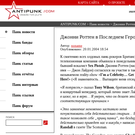
КАРТА САЙТА
О ПРОЕКТЕ
им
ANTIPUNK/COM
>
Панк новости
> Джонни Роттен
Панк новости
Джонни Роттен в Последнем Геро
Панк банды
Автор:
noname
Опубликовано: 20.01.2004 18:54
Панк обзоры
К смятению всех олдовых панк-рокеров Британс
телевизионная компания объявила в понедельник
Панк статьи
бывший вокалист
Sex Pistols
Джонни Роттен (на
имя — Джон Лайдон) согласился на участие в та
Панк отчёты
называемом reality-show «
I’m a Celebrity… Get
Here!
» («Я знаменитость… Вытащите меня отсюд
Панк интервью
«
Я потрясен,
» сказал
Tony Wilson
, британский
и концертный менеджер, который лично знает Ла
Панк ссылки
в шоке, но я верю… Я уверен, что он делает это
соответствующим причинам.
»
Панк форум
«
Это заявление мгновенно заставило меня
почувствовать себя действительно старым… 
поиск
такое позволяет себе „принц панка“, то безда
действительно приведет нас в никуда,
» написа
Randall
в газете The Scotsman.