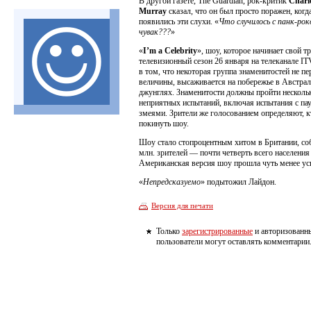
В другой газете, The Guardian, рок-критик
Charl
Murray
сказал, что он был просто поражен, когд
появились эти слухи. «
Что случилось с панк-рок
чувак???
»
«
I’m a Celebrity
», шоу, которое начинает свой т
телевизионный сезон 26 января на телеканале ITV
в том, что некоторая группа знаменитостей не пе
величины, высаживается на побережье в Австра
джунглях. Знаменитости должны пройти несколь
неприятных испытаний, включая испытания с па
змеями. Зрители же голосованием определяют, 
покинуть шоу.
Шоу стало стопроцентным хитом в Британии, со
млн. зрителей — почти четверть всего населения
Американская версия шоу прошла чуть менее ус
«
Непредсказуемо
» подытожил Лайдон.
Версия для печати
Только
зарегистрированные
и авторизованн
пользователи могут оставлять комментарии