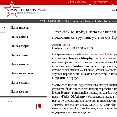
КАРТА САЙТА
О ПРОЕКТЕ
им
ANTIPUNK/COM
>
Панк новости
> Dropkick Murphys издали
Панк новости
Dropkick Murphys издали сингл в
поклонника группы, убитого в Ир
Панк банды
Автор:
Rancid
Панк обзоры
Опубликовано: 30.12.2005 17:26
Во время записи альбома «
The Warriors Code
» у
Панк статьи
коллектива
Dropkick Murphys
получили посмер
письмо сержанта иракского контингента армии 
Панк отчёты
которого звали
Andrew Farrar
, в котором посл
случае своей смерти — завещал, чтобы на его п
Панк интервью
звучала версия песни «
Fields Of Athenry
» в исп
Dropkick Murphys
.
Панк ссылки
Часть этого письма, адресованного матери поги
сержанта, была впоследствии процитирована в пе
Панк форум
Letter Home
», вошедшей в последний альбом гр
песня «
Fields Of Athenry
» была перезаписана в
варианте специально для похорон и впоследствии
поиск
тиражом всего в три диска, один из которых был
вместе с прахом
Andrew Farrar
, а два оставши
подарены его матери и вдове.