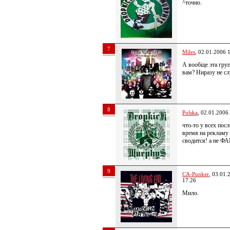
^точно.
7
Miles
, 02.01.2006 
А вообще эта груп
вам? Ниразу не с
8
Polska
, 02.01.2006
что-то у всех пос
время на рекламу 
сводится! а не Ф
9
CA-Punker
, 03.01.
17:26
Мило.