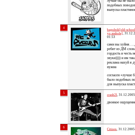
лучше бы не было
подобных поводов
выпуска пластино
4
bagulnik[old-school 
yo asshole]
, 31.12.
01:53
сами вы хуйня…..
ребят из ДМ слов
гордость и честь н
звуки)))) и им так
реклама нахуй я 
нужна
согласен «лучше б
было подобных п
для выпуска плас
5
crash2l
, 31.12.2005
двоякое ощущен
6
Citizen
, 31.12.2005