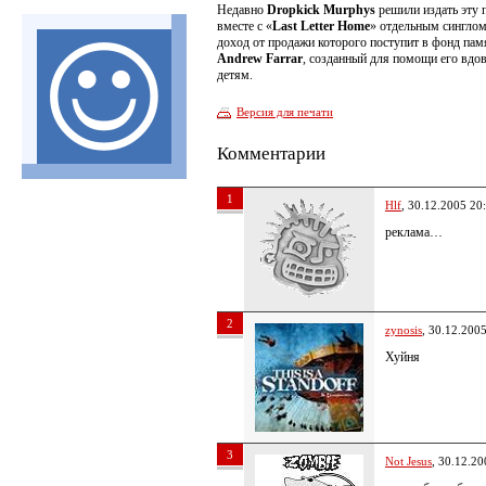
Недавно
Dropkick Murphys
решили издать эту 
вместе с «
Last Letter Home
» отдельным синглом
доход от продажи которого поступит в фонд пам
Andrew Farrar
, созданный для помощи его вдо
детям.
Версия для печати
Комментарии
1
Hlf
, 30.12.2005 20
реклама…
2
zynosis
, 30.12.200
Хуйня
3
Not Jesus
, 30.12.20