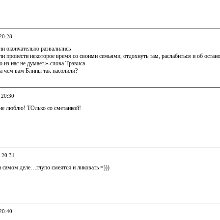
20:28
они окончательно развалились
 провести некоторое время со своими семьями, отдохнуть там, раслабиться и об остан
о из нас не думает.»-слова Трэвиса
 а чем вам Блины так насолили?
 20:30
не люблю! ТОлько со сметанкой!
 20:31
 самом деле…глупо смеятся и ликовать =)))
20:40