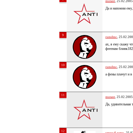
mutant
, 25.02.2005
Да и напомни ему,
9
rumdmc
, 25.02.20
ах, я ему скажу ч
фееенам блинк182…
10
rumdmc
, 25.02.20
а фены плачут и в
11
mutant
, 25.02.2005
Да, удивительная 
12
утиный пляж
, 25.0