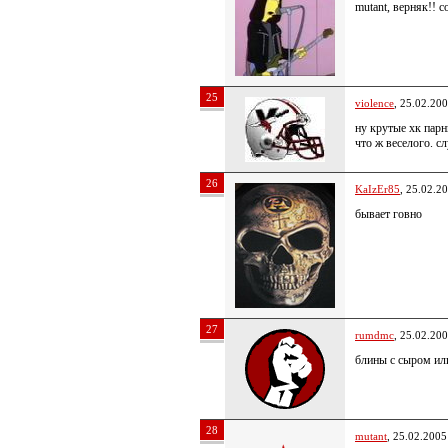
mutant, верняк!! 
25
violence
, 25.02.20
ну крутые хк парн
что ж веселого. с
26
KaIzEr85
, 25.02.2
бывает говно
27
rumdmc
, 25.02.20
блины с сыром и
28
mutant
, 25.02.2005