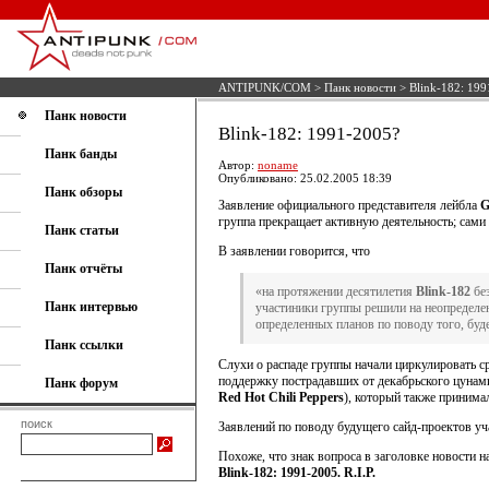
ANTIPUNK/COM
>
Панк новости
> Blink-182: 199
Панк новости
Blink-182: 1991-2005?
Панк банды
Автор:
noname
Опубликовано: 25.02.2005 18:39
Панк обзоры
Заявление официального представителя лейбла
G
группа прекращает активную деятельность; сами
Панк статьи
В заявлении говорится, что
Панк отчёты
«на протяжении десятилетия
Blink-182
без
Панк интервью
участиники группы решили на неопределе
определенных планов по поводу того, буде
Панк ссылки
Слухи о распаде группы начали циркулировать с
поддержку пострадавших от декабрьского цунам
Панк форум
Red Hot Chili Peppers
), который также принима
поиск
Заявлений по поводу будущего сайд-проектов у
Похоже, что знак вопроса в заголовке новости н
Blink-182: 1991-2005. R.I.P.