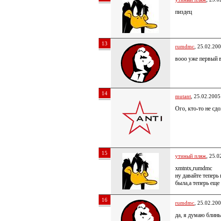
пиздец
13
rumdmc
, 25.02.20
вооо уже первый 
14
mutant
, 25.02.2005
Ого, кто-то не сд
15
утиный пляж
, 25.0
xmtntx,rumdmc
ну давайте теперь
была,а теперь еще 
16
rumdmc
, 25.02.20
да, я думаю блины