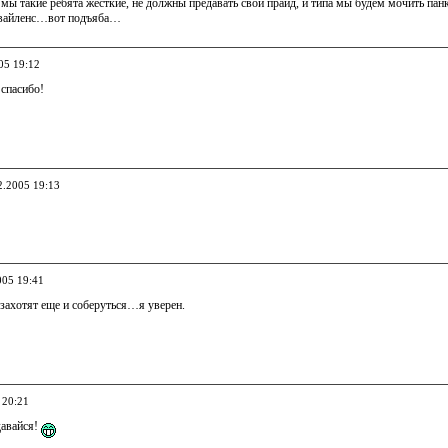
 мы такие ребята жесткие, не должны предавать свой прайд, и типа мы будем мочить па
 вайленс…вот подъяба…
05 19:12
 спасибо!
2.2005 19:13
005 19:41
захотят еще и соберуться…я уверен.
 20:21
давайся!