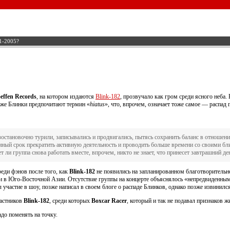
1-2005?
effen Records
, на котором издаются
Blink-182
, прозвучало как гром среди ясного неба.
 же Блинки предпочитают термин «
hiatus
», что, впрочем, означает тоже самое — распад 
остановочно турили, записывались и продвигались, пытясь сохранить баланс в отношен
нный срок прекратить активную деятельность и проводить больше времени со своими бл
т ли группа снова работать вместе, впрочем, никто не знает, что принесет завтрашний де
реди фэнов после того, как
Blink-182
не появились на запланированном благотворитель
и в Юго-Восточной Азии. Отсутствие группы на концерте объяснялось «непредвиденны
л участие в шоу, позже написал в своем блоге о распаде Блинков, однако позже извинил
частников
Blink-182
, среди которых
Boxcar Racer
, который и так не подавал признаков ж
адо поменять на точку.