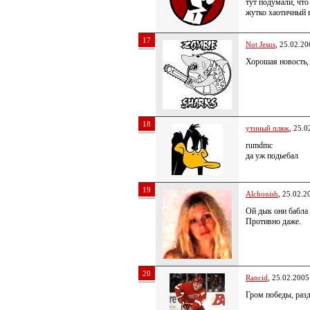
тут подумали, что
жутко хаотичный
17
Not Jesus
, 25.02.20
Хорошая новость,
18
утиный пляж
, 25.0
rumdmc
да уж подьебал
19
Alchonish
, 25.02.2
Ой дык они бабла 
Противно даже.
20
Rancid
, 25.02.2005
Гром победы, раз