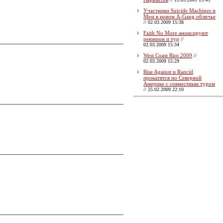
Участники Suicide Machines и
Mest в новом A-Gang обличье
//
02.03.2009 15:38
Faith No More анонсируют
реюнион и тур
//
02.03.2009 15:34
West Coast Riot 2009
//
02.03.2009 15:29
Rise Against и Rancid
прокатятся по Северной
Америке с совместным туром
//
25.02.2009 22:10