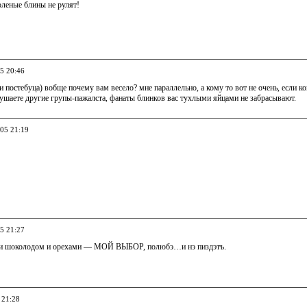
соленые блины не рулят!
05 20:46
и постебуца) вобще почему вам весело? мне параллельно, а кому то вот не очень, если ко
лушаете другие групы-пажалста, фанаты блинков вас тухлыми яйцами не забрасывают.
005 21:19
05 21:27
ли шоколодом и орехами — МОЙ ВЫБОР, полюбэ…и нэ пиздэтъ.
 21:28