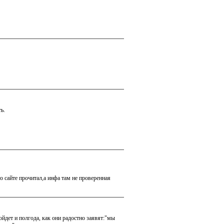
ь.
то сайте прочитал,а инфа там не проверенная
ойдет и полгода, как они радостно заявят:"мы