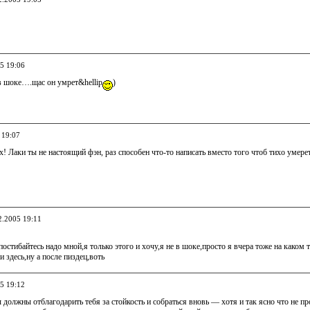
05 19:06
в шоке….щас он умрет&hellip
)
 19:07
ох! Лаки ты не настоящий фэн, раз способен что-то написать вместо того чтоб тихо умерет
2.2005 19:11
 постибайтесь надо мной,я только этого и хочу,я не в шоке,просто я вчера тоже на каком 
и здесь,ну а после пиздец,воть
05 19:12
 должны отблагодарить тебя за стойкость и собраться вновь — хотя и так ясно что не пр