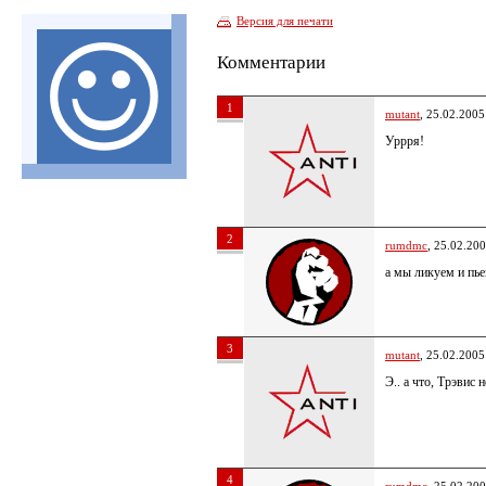
Версия для печати
Комментарии
1
mutant
, 25.02.2005
Уррря!
2
rumdmc
, 25.02.20
а мы ликуем и пье
3
mutant
, 25.02.2005
Э.. а что, Трэвис 
4