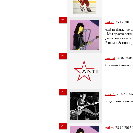
21
mikez
, 25.02.2005 
ещё не факт, что 
«Мы просто решили
деятельности никт
2 mutant & rumon,
22
mutant
, 25.02.2005
Соленые блины я 
23
crash2l
, 25.02.2005
м-да…мне жаль на
24
mikez
, 25.02.2005 