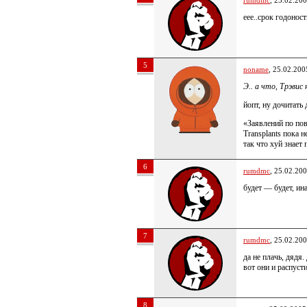
rumdmc
, 25.02.20
еее..срок годоно
5
noname
, 25.02.200
Э.. а что, Трэви
йопт, ну дочитать
«Заявлений по пов
Transplants пока н
так что хуй знает
6
rumdmc
, 25.02.20
будет — будет, ин
7
rumdmc
, 25.02.20
да не плачь, дядя
вот они и распуст
8