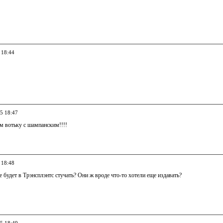
 18:44
05 18:47
м вотьку с шампанским!!!!
 18:48
не будет в Трэнсплэнтс стучать? Они ж вроде что-то хотели еще издавать?