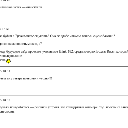
05 18:49
сти блинов истек — они стухли…
5 18:51
с не будет в Трэнсплэнтс стучать? Они ж вроде что-то хотели еще издавать?
 до конца ж новость можно, а?
оду будущего сайд-проектов участников Blink-182, среди которых Boxcar Racer, который
е последовало.»
 пока
05 18:51
аче я ему завтра позвоню и уволю!!!
05 18:52
. деньги понадобяться — реюнион устроят. это стандартный коммерч. ход. просто их аль
или слюни.