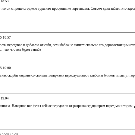
 18:53
 что он с прошлогоднего тура нам проценты не перечислил. Совсем сука забыл, кто здесь
05 18:57
то ты передавал и добавлю от себя, если бабла не скинет: скальп с его дорогостоищими 
.так что все будет заиибэ
05 19:00
 знак скорби наедине со своими пипирками переслушивают альбомы блинов и плачут гор
 19:04
тишина. Наверное все фены сейчас передохли от разрыва сердца прям перед монитором.
2.2005 19:05