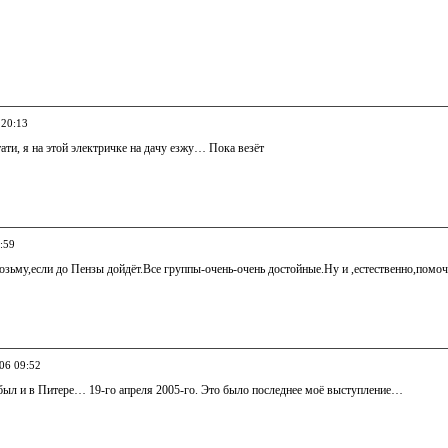
 20:13
ати, я на этой электричке на дачу езжу… Пока везёт
:59
озьму,если до Пензы дойдёт.Все группы-очень-очень достойные.Ну и ,естественно,помо
006 09:52
 был и в Питере… 19-го апреля 2005-го. Это было последнее моё выступление…