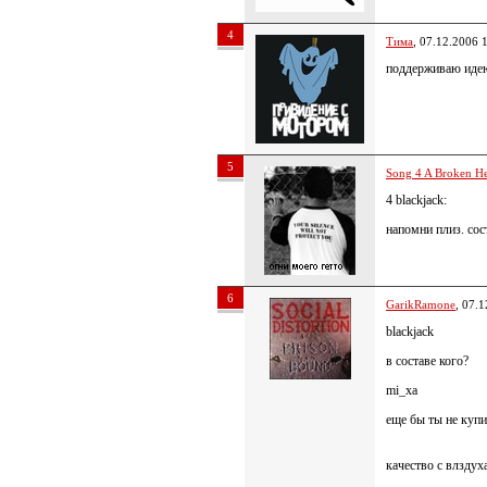
4
Тима
, 07.12.2006 
поддерживаю идею
5
Song 4 A Broken He
4 blackjack:
напомни плиз. сос
6
GarikRamone
, 07.
blackjack
в составе кого?
mi_xa
еще бы ты не куп
качество с влздух