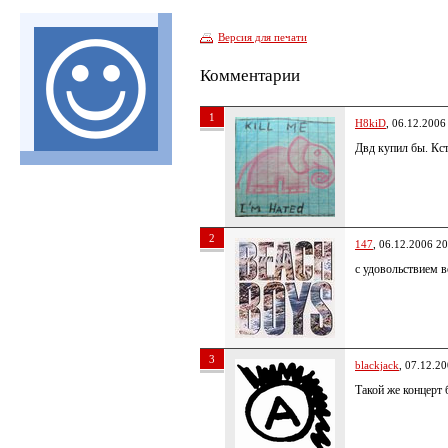
Версия для печати
Комментарии
1
H8kiD
, 06.12.2006
Двд купил бы. Кст
2
147
, 06.12.2006 20
с удовольствием в
3
blackjack
, 07.12.2
Такой же концерт