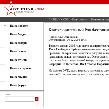
ANTIPUNK/COM
>
Панк новости
> Благотворител
Панк новости
Благотворительный Рок Фестивал
Панк банды
Автор: Илья Островский
Опубликовано: 06.12.2006 19:37
Панк обзоры
Третьего апреля 2005 года около двадцати трёх
Тени Свободы
и
Elpiscas
напало около пятнадц
Панк статьи
прутьями. Выкрикивая нацистские лозунги, они
нападавшие вышли из электрички. Около десяти 
Панк отчёты
состоялся благотворительный концерт в поддерж
Сюрприз
,
In Reflection
,
Все Стволы
,
Паразит
Панк интервью
На данном DVD, релиз которого намечен на шесто
воздуха“. Так, как это звучало. Вся прибыль, 
Панк ссылки
Панк форум
поиск