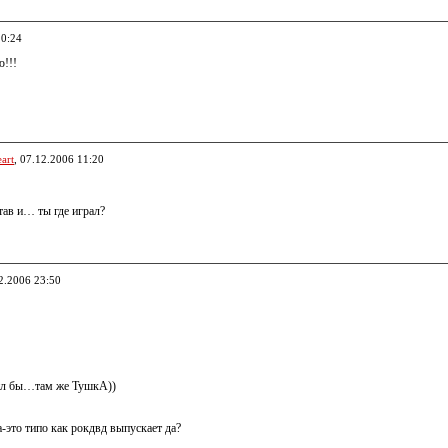
10:24
!!!
art
, 07.12.2006 11:20
тав и… ты где играл?
12.2006 23:50
ил бы…там же ТушкА))
а-это типо как рокдвд выпускает да?