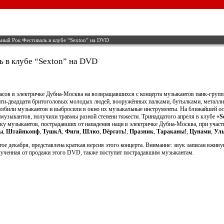
ьный Рок Фестиваль в клубе “Sexton” на DVD
ь в клубе “Sexton” на DVD
 часов в электричке Дубна-Москва на возвращавшихся с концерта музыкантов панк-груп
ати-двадцати бритоголовых молодых людей, вооружённых палками, бутылками, металл
 избили музыкантов и выбросили в окно их музыкальные инструменты. На ближайшей о
музыкантов, получили травмы разной степени тяжести. Тринадцатого апреля в клубе «
S
ку музыкантов, пострадавших от нападения наци в электричке Дубна-Москва, при участ
ы
,
Штайнкопф
,
ТушкА
,
Фиги
,
Шлюз
,
Dёргать!
,
Празник
,
Тараканы!
,
Цунами
,
Ул
е декабря, представлена краткая версия этого концерта. Внимание: звук записан вживу
полученная от продажи этого DVD, также поступит пострадавшим музыкантам.