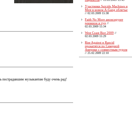
Участники Suicide Machines и
Mest в новом A-Gang обличье
//
02.03.2009 15:38
Faith No More анонсируют
реюнион и тур
//
02.03.2009 15:34
West Coast Riot 2009
//
02.03.2009 15:29
Rise Against и Rancid
прокатятся по Северной
Америке с совместным туром
//
25.02.2009 22:10
чь пострадавшим музыкантам буду очень рад!