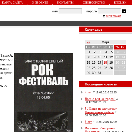
КАРТА САЙТА
О ПРОЕКТЕ
КОНТАКТЫ
СПОНСОРСТВО
ENGLISH
имя
пароль
регистрация
Календарь
<<
Март
Пн
Вт
Ср
Чт
Пт
Сб
Вс
1
2
3
4
5
6
7
п
ТушкА
,
8
9
10
11
12
13
14
ическими
15
16
17
18
19
20
21
становке
22
23
24
25
26
27
28
exton
»
ии групп:
29
30
31
ьи
.
Последние новости
ю, „с
7 лет
//
18.03.2010 02:35
Всех с тем же годом!
//
30.12.2009 23:29
J-J Bingz представляет
Нормальный альбом
//
08.06.2009 20:30
6 лет
//
15.03.2009 15:29
Весеннее обострение
Паразитов
//
13.03.2009 13:45