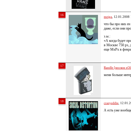
16
meiga
, 12.01.2008 
что бы про них ен
даже, если они пр
з.ы.:
«А когда будет пр
в Москве 750 рэ, 
еще MxPx в феврал
17
Randle [москов хОй
меня больше интер
18
crazyeddie
, 12.01.
А есть уже вообщ