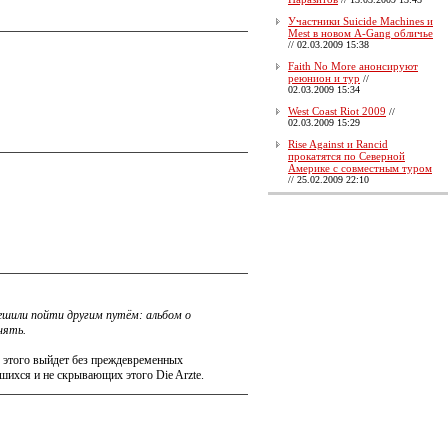
Участники Suicide Machines и
Mest в новом A-Gang обличье
//
02.03.2009 15:38
Faith No More анонсируют
реюнион и тур
//
02.03.2009 15:34
West Coast Riot 2009
//
02.03.2009 15:29
Rise Against и Rancid
прокатятся по Северной
Америке с совместным туром
//
25.02.2009 22:10
ешили пойти другим путём: альбом о
нять.
из этого выйдет без преждевременных
ихся и не скрывающих этого Die Arzte.