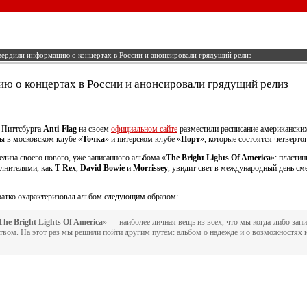
твердили информацию о концертах в России и анонсировали грядущий релиз
ию о концертах в России и анонсировали грядущий релиз
з Питтсбурга
Anti-Flag
на своем
официальном сайте
разместили расписание американских
ты в московском клубе «
Точка
» и питерском клубе «
Порт
», которые состоятся четверто
елиза своего нового, уже записанного альбома «
The Bright Lights Of America
»: пласти
олнителями, как
T Rex
,
David Bowie
и
Morrissey
, увидит свет в международный день сме
ратко охарактеризовал альбом следующим образом:
The Bright Lights Of America
» — наиболее личная вещь из всех, что мы когда-либо зап
твом. На этот раз мы решили пойти другим путём: альбом о надежде и о возможностях 