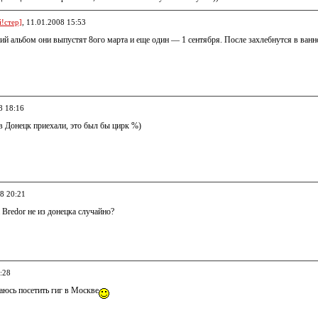
!стер]
, 11.01.2008 15:53
ий альбом они выпустят 8ого марта и еще один — 1 сентября. После захлебнутся в ван
8 18:16
в Донецк приехали, это был бы цирк %)
08 20:21
 Bredor не из донецка случайно?
:28
аюсь посетить гиг в Москве