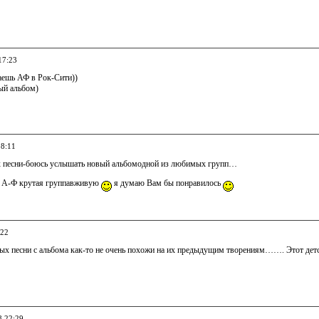
17:23
аешь АФ в Рок-Сити))
ый альбом)
18:11
 песни-боюсь услышать новый альбомодной из любимых групп…
а А-Ф крутая группавживую
я думаю Вам бы понравилось
:22
вых песни с альбома как-то не очень похожи на их предыдущим творениям……. Этот детс
8 22:29