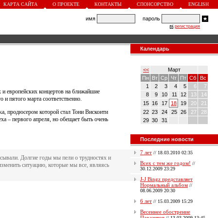
КАРТА САЙТА
О ПРОЕКТЕ
КОНТАКТЫ
СПОНСОРСТВО
ENGLISH
имя
пароль
регистрация
Календарь
<<
Март
Пн
Вт
Ср
Чт
Пт
Сб
Вс
1
2
3
4
5
6
7
 и европейских концертов на ближайшие
8
9
10
11
12
13
14
го и пятого марта соответственно.
15
16
17
18
19
20
21
нка, продюсером которой стал Тони Висконти
22
23
24
25
26
27
28
ха – первого апреля, но обещает быть очень
29
30
31
Последние новости
7 лет
//
18.03.2010 02:35
исывали. Долгие годы мы пели о трудностях и
Всех с тем же годом!
//
изменить ситуацию, которые мы все, являясь
30.12.2009 23:29
J-J Bingz представляет
Нормальный альбом
//
08.06.2009 20:30
6 лет
//
15.03.2009 15:29
Весеннее обострение
Паразитов
//
13.03.2009 13:45