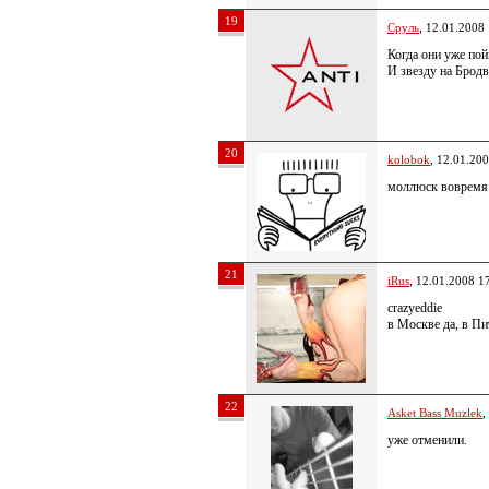
19
Сруль
, 12.01.2008
Когда они уже по
И звезду на Бродв
20
kolobok
, 12.01.20
моллюск вовремя п
21
iRus
, 12.01.2008 1
crazyeddie
в Москве да, в Пи
22
Asket Bass Muzlek
,
уже отменили.