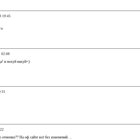
8 19:45
го
8 02:08
а! и похуй нахуй=)
9:31
:22
о отменил?? На оф сайте всё без изменений….