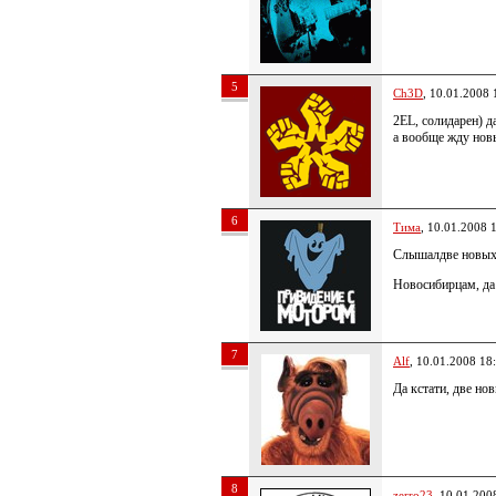
5
Ch3D
, 10.01.2008 
2EL, солидарен) д
а вообще жду нов
6
Тима
, 10.01.2008 
Слышалдве новых
Новосибирцам, д
7
Alf
, 10.01.2008 18
Да кстати, две но
8
zerro23
, 10.01.200