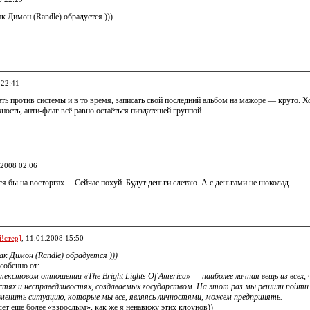
ак Димон (Randle) обрадуется )))
 22:41
ть против системы и в то время, записать свой последний альбом на мажоре — круто. Х
ость, анти-флаг всё равно остаёться пиздатешей группой
.2008 02:06
лся бы на восторгах… Сейчас похуй. Будут деньги слетаю. А с деньгами не шоколад.
!стер]
, 11.01.2008 15:50
ак Димон (Randle) обрадуется )))
Особенно от:
текстовом отношении «The Bright Lights Of America» — наиболее личная вещь из всех,
стях и несправедливостях, создаваемых государством. На этот раз мы решили пойти 
менить ситуацию, которые мы все, являясь личностями, можем предпринять.
дет еще более «взрослым», как же я ненавижу этих клоунов))