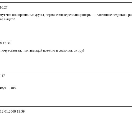
 16:27
ймут что они противные дауны, перманентные революционеры — латентные педрики и рас
ее выдать!
08 17:38
очувствовал, что гнильцой повеяло и соскочил. он тру!
7:47
тере — нет.
 12.01.2008 19:39