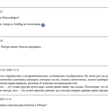
:15
 в Новосибирск!
, теперь и Antiflag не посмотрим
:29
 в Питере начнут билеты продавать…
10.01.2008 15:11
ели о трудностях и несправедливостях, создаваемых государством. На этот раз мы р
ожностях изменить ситуацию, которые мы все, являясь личностями, можем предпри
ратили парни напрасно, распевая об ужасных несправедливостях.
сно — тут только другим путем надо, искать новые ниши, так сказать. Посмотрим, что 
по поводу гига — уж лучше накоплю денежку да и посещу концерт давным-давно продавш
2008 15:15
мерно известна цена билетов в Питере?