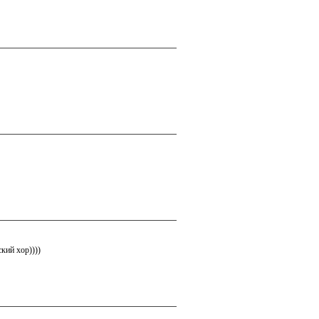
кий хор))))