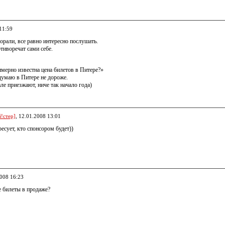
11:59
 орали, все равно интересно послушать.
отиворечат сами себе.
имерно известна цена билетов в Питере?»
думаю в Питере не дороже.
е приезжают, ниче так начало года)
!стер]
, 12.01.2008 13:01
есует, кто спонсором будет))
2008 16:23
е билеты в продаже?