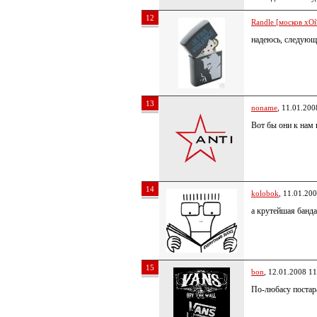
12
Randle [москов хОй
надеюсь, следующ
13
noname
, 11.01.200
Вот бы они к нам 
14
kolobok
, 11.01.20
а крутейшая банда
15
bon
, 12.01.2008 11
По-любасу постар