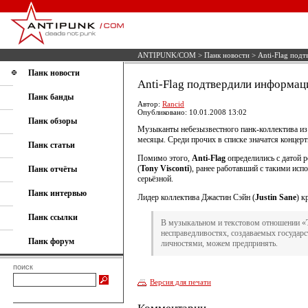
ANTIPUNK/COM
>
Панк новости
> Anti-Flag под
Панк новости
Anti-Flag подтвердили информац
Панк банды
Автор:
Rancid
Опубликовано: 10.01.2008 13:02
Панк обзоры
Музыканты небезызвестного панк-коллектива и
месяцы. Среди прочих в списке значатся концер
Панк статьи
Помимо этого,
Anti-Flag
определились с датой р
(
Tony Visconti
), ранее работавший с такими исп
Панк отчёты
серьёзной.
Панк интервью
Лидер коллектива Джастин Сэйн (
Justin Sane
) к
Панк ссылки
В музыкальном и текстовом отношении «
несправедливостях, создаваемых государс
Панк форум
личностями, можем предпринять.
поиск
Версия для печати