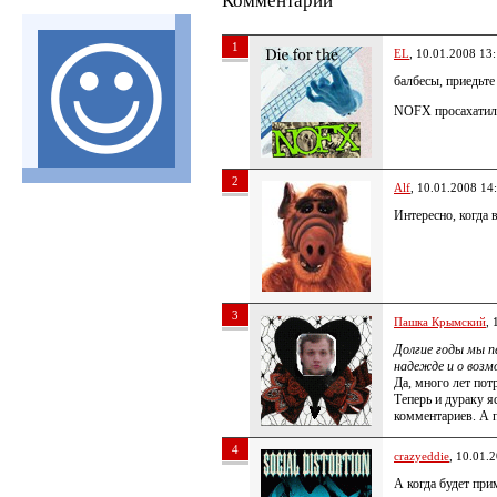
Комментарии
1
EL
, 10.01.2008 13
балбесы, приедьте
NOFX просахатили
2
Alf
, 10.01.2008 14
Интересно, когда
3
Пашка Крымский
, 
Долгие годы мы п
надежде и о возм
Да, много лет пот
Теперь и дураку я
комментариев. А 
4
crazyeddie
, 10.01.
А когда будет при