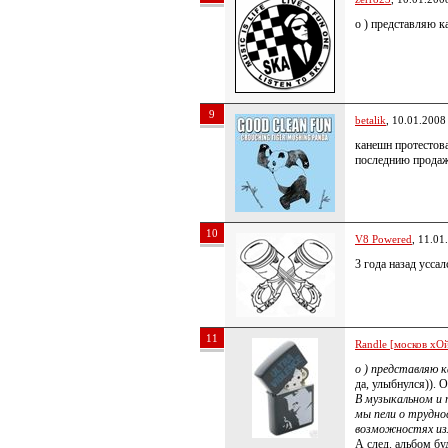
о ) представляю к
9
betalik
, 10.01.2008
канешн протестова
последнию продажн
10
V8 Powered
, 11.01
3 года назад усса
11
Randle [москов хОй
о ) представляю к
да, улыбнулся)). 
В музыкальном и 
мы пели о трудно
возможностях из
А след. альбом бу