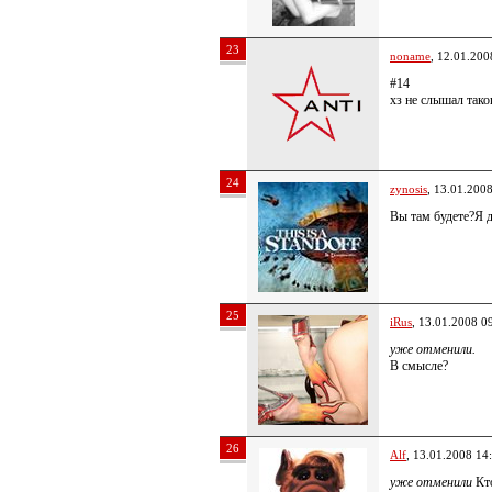
23
noname
, 12.01.200
#14
хз не слышал тако
24
zynosis
, 13.01.200
Вы там будете?Я д
25
iRus
, 13.01.2008 0
уже отменили.
В смысле?
26
Alf
, 13.01.2008 14
уже отменили
Кт