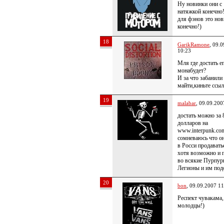
Ну новинки они с
натяжкой конечно!
для фэнов это но
конечно!)
18
GarikRamone
, 09.
10:23
Мля где достать е
монабудет?
И за что забанили
майти,киньте ссыл
19
malabar
, 09.09.200
достать можно за 
долларов на
www.interpunk.co
сомневаюсь что он
в Росси продаватьс
хотя возможно и 
во всякие Пурпур
Легионы и им под
20
bon
, 09.09.2007 11
Респект чувакама,
молодцы!)