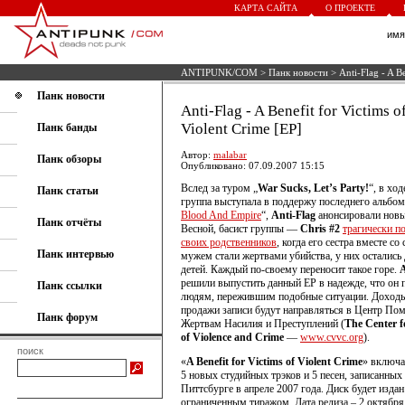
КАРТА САЙТА
О ПРОЕКТЕ
им
ANTIPUNK/COM
>
Панк новости
> Anti-Flag - A Be
Панк новости
Anti-Flag - A Benefit for Victims o
Violent Crime [EP]
Панк банды
Автор:
malabar
Панк обзоры
Опубликовано: 07.09.2007 15:15
Вслед за туром „
War Sucks, Let’s Party!
“, в хо
Панк статьи
группа выступала в поддержу последнего альбом
Blood And Empire
“,
Anti-Flag
анонсировали новы
Панк отчёты
Весной, басист группы —
Chris #2
трагически п
своих родственников
, когда его сестра вместе со
Панк интервью
мужем стали жертвами убийства, у них остались
детей. Каждый по-своему переносит такое горе.
A
решили выпустить данный EP в надежде, что он
Панк ссылки
людям, пережившим подобные ситуации. Доходы
продажи записи будут направляться в Центр По
Панк форум
Жертвам Насилия и Преступлений (
The Center f
of Violence and Crime
—
www.cvvc.org
).
поиск
«
A Benefit for Victims of Violent Crime
» включа
5 новых студийных трэков и 5 песен, записанных
Питтсбурге в апреле 2007 года. Диск будет издан
ограниченным тиражом. Дата релиза – 2 октября