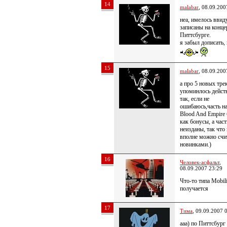
14
malabar
, 08.09.200
неа, имелось ввид
записаны на конце
Питтсбурге.
я забыл дописать,
15
malabar
, 08.09.200
а про 5 новых тре
упоминлось дейст
так, если не
ошибаюсь,часть на
Blood And Empire
как бонусы, а част
неизданы, так что
вполне можно счи
новинками.)
16
Человек-асфальт
,
08.09.2007 23:29
Что-то типа Mobil
получается
17
Тима
, 09.09.2007 
ааа) по Питтсбург