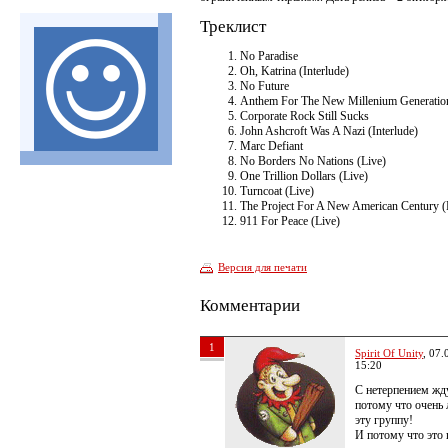
Треклист
No Paradise
Oh, Katrina (Interlude)
No Future
Anthem For The New Millenium Generatio
Corporate Rock Still Sucks
John Ashcroft Was A Nazi (Interlude)
Marc Defiant
No Borders No Nations (Live)
One Trillion Dollars (Live)
Turncoat (Live)
The Project For A New American Century (
911 For Peace (Live)
Версия для печати
Комментарии
1
Spirit Of Unity
, 07.
15:20
С нетерпением жд
потому что очень
эту группу!
И потому что это 