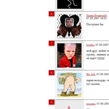
6
Пашка Крымский
,
07.09.2007 18:01
Послушал бы.
7
kostiks
, 07.09.2007
мой друг любит э
группу.. напишу за
он ждет=)))))))
8
Big Jeff
, 07.09.200
парни молодцы. ч
тут сказать
9
noname
, 07.09.200