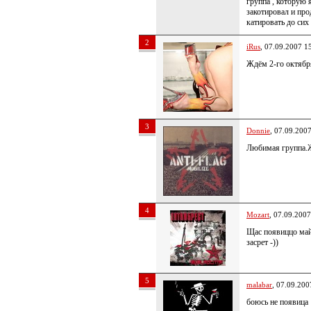
группа , которую 
закотировал и пр
катировать до сих
2
iRus
, 07.09.2007 1
Ждём 2-го октябр
3
Donnie
, 07.09.200
Любимая группа.
4
Mozart
, 07.09.2007
Щас появиццо май
засрет -))
5
malabar
, 07.09.200
боюсь не появица