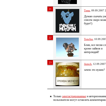
21
Тима
, 09.09.2007 
Думаю скачать уж
совсем скоро мож
будет!)
22
TomAss
, 10.09.200
Блин, все песни с
кроме лайвов и
интерлюдий!
23
Aztech
, 12.09.2007
зачем это нужно?
Только
зарегистрированные
и авторизованн
пользователи могут оставлять комментарии