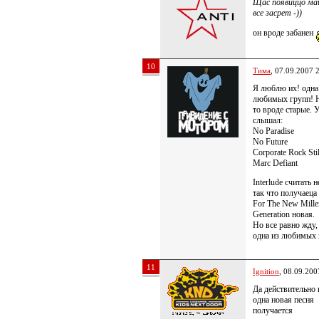
Щас появиццо ма
все засрет -))
он вроде забанен
10
Тима
, 07.09.2007 
Я люблю их! одна
любимых групп! 
то вроде старые. 
слышал:
No Paradise
No Future
Corporate Rock Sti
Marc Defiant
Interlude считать н
так что получаеца
For The New Mill
Generation новая.
Но все равно жду,
одна из любимых 
11
Ignition
, 08.09.200
Да действительно 
одна новая песня
получается