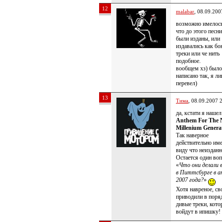
12
malabar
, 08.09.200
возможно имелось
что до этого песни
были изданы, или
издавались как бо
треки или че нить
подобное.
вообщем хз) было
написано так, я л
перевел)
13
Тима
, 08.09.2007 
да, кстати я нашел
Anthem For The
Millenium Genera
Так наверное
действительно име
виду что неизданн
Остается один воп
«
Что они делали 
в Питтсбурге в а
2007 года?
»
Хотя навреное, св
приводили в поря
дивые треки, кото
войдут в ипишку!