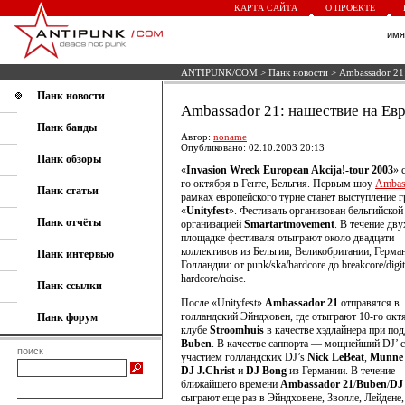
КАРТА САЙТА
О ПРОЕКТЕ
им
ANTIPUNK/COM
>
Панк новости
> Ambassador 21
Панк новости
Ambassador 21: нашествие на Ев
Панк банды
Автор:
noname
Опубликовано: 02.10.2003 20:13
Панк обзоры
«
Invasion Wreck European Akcija!-tour 2003
» 
го октября в Генте, Бельгия. Первым шоу
Ambas
Панк статьи
рамках европейского турне станет выступление 
«
Unityfest
». Фестиваль организован бельгийской
Панк отчёты
организацией
Smartartmovement
. В течение дву
площадке фестиваля отыграют около двадцати
коллективов из Бельгии, Великобритании, Герма
Панк интервью
Голландии: от punk/ska/hardcore до breakcore/digit
hardcore/noise.
Панк ссылки
После «Unityfest»
Ambassador 21
отправятся в
голландский Эйндховен, где отыграют 10-го окт
Панк форум
клубе
Stroomhuis
в качестве хэдлайнера при по
Buben
. В качестве саппорта — мощнейший DJ’ с
поиск
участием голландских DJ’s
Nick LeBeat
,
Munne
DJ J.Christ
и
DJ Bong
из Германии. В течение
ближайшего времени
Ambassador 21
/
Buben
/
DJ 
сыграют еще раз в Эйндховене, Зволле, Лейдене,