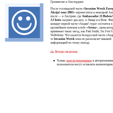
Гронингене и Амстердаме.
После голландской части «
Invasion Wreck Euro
Akcija!-tour 2003
» переместится в немецкий Аах
после — в Австрию, где
Ambassador 21
/
Buben
/
J.Christ
сыграют два шоу: в Линце и в Вене. Фи
концерт первой части «Акция!-тура» состоится в
крупнейшем венском клубе «
Arena
», сцена кото
принимает таких звезд, как Patti Smith, Six Feet 
Wolfsheim. Что касается белорусской части «Акц
то
Invasion Wreck
пока не располагает никакой
информацией по этому поводу.
Версия для печати
Только
зарегистрированные
и авторизованн
пользователи могут оставлять комментарии